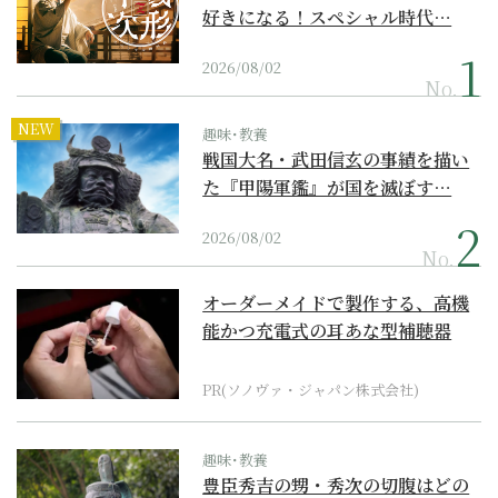
好きになる！スペシャル時代…
2026/08/02
No.
NEW
趣味･教養
戦国大名・武田信玄の事績を描い
た『甲陽軍鑑』が国を滅ぼす…
2026/08/02
No.
オーダーメイドで製作する、高機
能かつ充電式の耳あな型補聴器
PR(ソノヴァ・ジャパン株式会社)
趣味･教養
豊臣秀吉の甥・秀次の切腹はどの