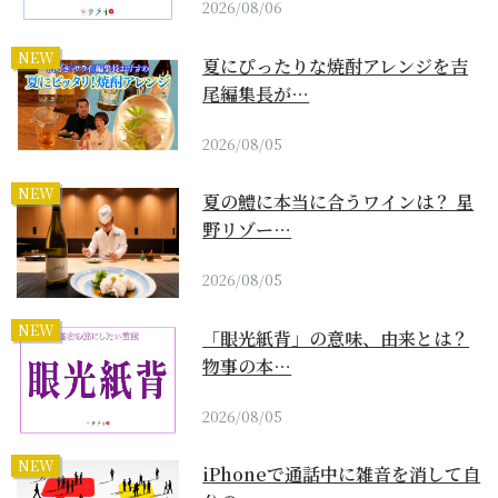
2026/08/06
NEW
夏にぴったりな焼酎アレンジを吉
尾編集長が…
2026/08/05
NEW
夏の鱧に本当に合うワインは？ 星
野リゾー…
2026/08/05
NEW
「眼光紙背」の意味、由来とは？
物事の本…
2026/08/05
NEW
iPhoneで通話中に雑音を消して自