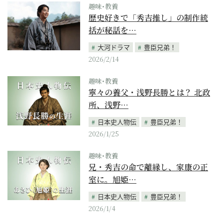
趣味･教養
歴史好きで「秀吉推し」の制作統
括が秘話を…
大河ドラマ
豊臣兄弟！
2026/2/14
趣味･教養
寧々の養父・浅野長勝とは？ 北政
所、浅野…
日本史人物伝
豊臣兄弟！
2026/1/25
趣味･教養
兄・秀吉の命で離縁し、家康の正
室に。旭姫…
日本史人物伝
豊臣兄弟！
2026/1/4