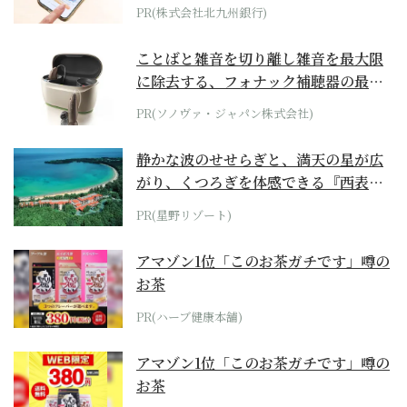
PR(株式会社北九州銀行)
ことばと雑音を切り離し雑音を最大限
に除去する、フォナック補聴器の最上
位モデル
PR(ソノヴァ・ジャパン株式会社)
静かな波のせせらぎと、満天の星が広
がり、くつろぎを体感できる『西表島
ホテル by...
PR(星野リゾート)
アマゾン1位「このお茶ガチです」噂の
お茶
PR(ハーブ健康本舗)
アマゾン1位「このお茶ガチです」噂の
お茶