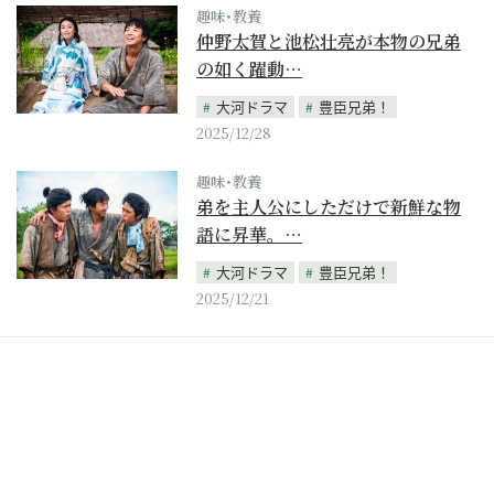
趣味･教養
仲野太賀と池松壮亮が本物の兄弟
の如く躍動…
大河ドラマ
豊臣兄弟！
2025/12/28
趣味･教養
弟を主人公にしただけで新鮮な物
語に昇華。…
大河ドラマ
豊臣兄弟！
2025/12/21