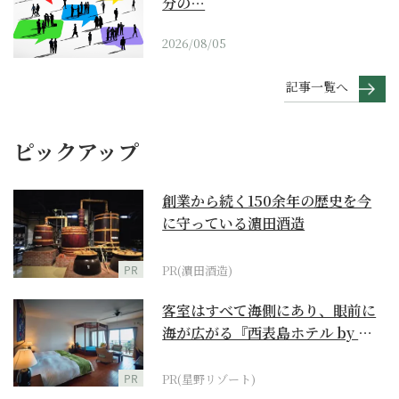
分の…
2026/08/05
記事一覧へ
ピックアップ
創業から続く150余年の歴史を今
に守っている濵田酒造
PR
PR(濵田酒造)
客室はすべて海側にあり、眼前に
海が広がる『西表島ホテル by 星
野リゾート』
PR
PR(星野リゾート)