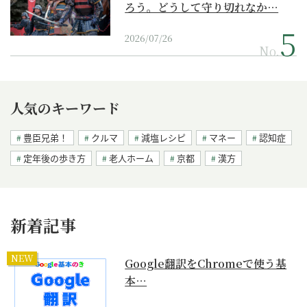
ろう。どうして守り切れなか…
2026/07/26
No.
人気のキーワード
豊臣兄弟！
クルマ
減塩レシピ
マネー
認知症
定年後の歩き方
老人ホーム
京都
漢方
新着記事
NEW
Google翻訳をChromeで使う基
本…