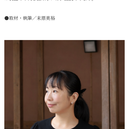
●取材・執筆／末原美裕