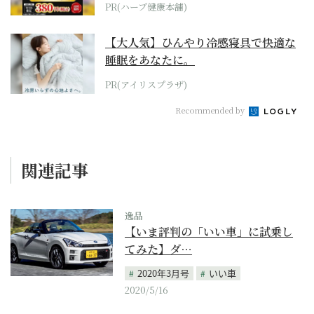
PR(ハーブ健康本舗)
【大人気】ひんやり冷感寝具で快適な
睡眠をあなたに。
PR(アイリスプラザ)
Recommended by
関連記事
逸品
【いま評判の「いい車」に試乗し
てみた】ダ…
2020年3月号
いい車
2020/5/16