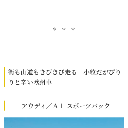
＊ ＊ ＊
街も山道もきびきび走る 小粒だがぴり
りと辛い欧州車
アウディ／Ａ１ スポーツバック