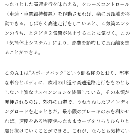
ったりとした高速走行を味わえる。クルーズコントロール
（車速・車間維持装置）を作動させれば、楽に長距離を移
動できる。しばらく高速走行をしていると、４気筒エンジ
ンのうち、ときどき２気筒が休止することに気づく。この
「気筒休止システム」により、燃費を節約して長距離を走
ることができる。
このＡ１は“スポーツバック”という副名称のとおり、堅牢
な車台とボディに、欧州の山道や高速道路走行をものとも
しない上質なサスペンションを装備している。その本領が
発揮されるのは、郊外の山道で、うねうねしたワインディ
ングロードを走るときだ。最小限のブレーキのみを利かせ
れば、速度をある程度保ったままカーブをひらりひらりと
駆け抜けていくことができる。これが、なんとも気持ちい