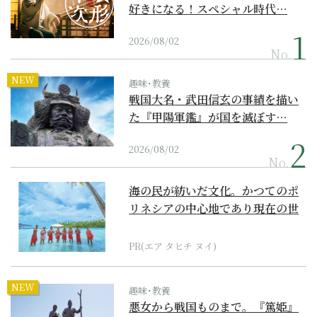
好きになる！スペシャル時代…
2026/08/02
No.
NEW
趣味･教養
戦国大名・武田信玄の事績を描い
た『甲陽軍鑑』が国を滅ぼす…
2026/08/02
No.
海の民が紡いだ文化。かつてのポ
リネシアの中心地であり現在の世
界遺産からみえてくる...
PR(エア タヒチ ヌイ)
NEW
趣味･教養
悪女から戦国ものまで。『篤姫』