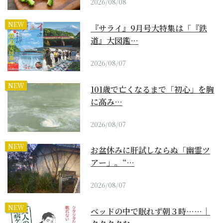
2026/08/08
NEW
『サライ』9月号大特集は「『鉄
道』大図鑑…
2026/08/07
NEW
101歳で亡くなるまで「初心」を胸
に高み…
2026/08/07
NEW
お盆休みに肝試しならぬ「幽霊ツ
アー」。“…
2026/08/07
NEW
ベッドの中で眠れず朝３時……｜