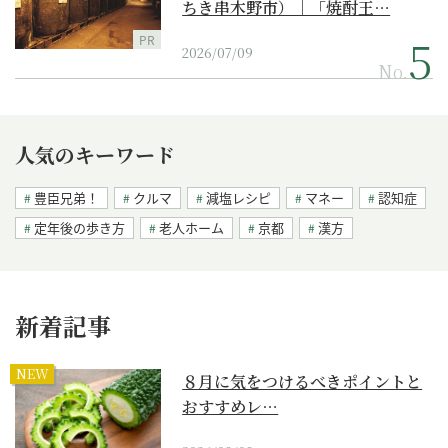
ちき串木野市）｜「焼酎王…
PR
2026/07/09
No.
人気のキーワード
豊臣兄弟！
クルマ
減塩レシピ
マネー
認知症
定年後の歩き方
老人ホーム
京都
漢方
新着記事
NEW
８月に気をつけるべきポイントと
おすすめレ…