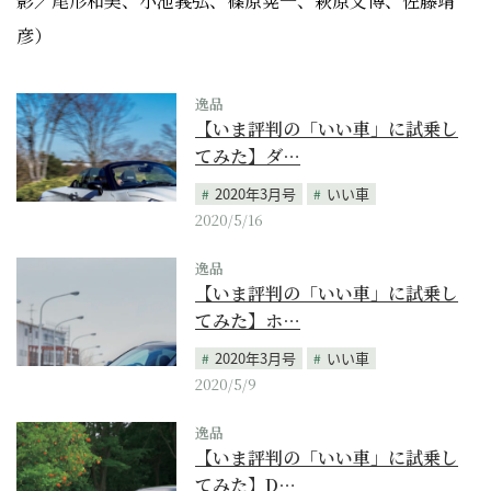
影／尾形和美、小池義弘、篠原晃一、萩原文博、佐藤靖
彦）
逸品
【いま評判の「いい車」に試乗し
てみた】ダ…
2020年3月号
いい車
2020/5/16
逸品
【いま評判の「いい車」に試乗し
てみた】ホ…
2020年3月号
いい車
2020/5/9
逸品
【いま評判の「いい車」に試乗し
てみた】D…