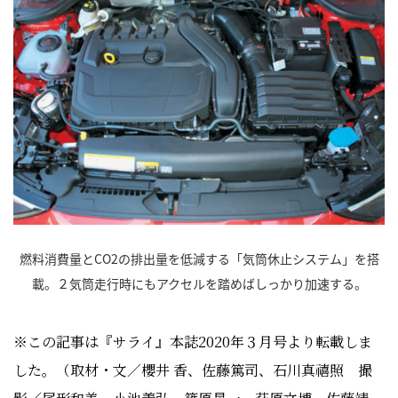
燃料消費量とCO2の排出量を低減する「気筒休止システム」を搭
載。２気筒走行時にもアクセルを踏めばしっかり加速する。
※この記事は『サライ』本誌2020年３月号より転載しま
した。（取材・文／櫻井 香、佐藤篤司、石川真禧照 撮