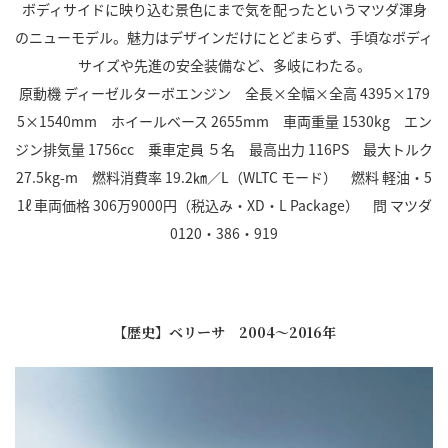
ボディサイドに映り込む景色にまで気を配ったというマツダ渾身
のニューモデル。魅力はデザインだけにとどまらず、手頃なボディ
サイズや先進の安全装備など、多岐にわたる。
原動機 ディーゼルターボエンジン 全長×全幅×全高 4395×179
5×1540mm ホイールベース 2655mm 車両重量 1530kg エン
ジン排気量 1756cc 乗車定員 ５名 最高出力 116PS 最大トルク
27.5kg-m 燃料消費率 19.2㎞／L（WLTC モード） 燃料 軽油・5
1ℓ 車両価格 306万9000円（税込み・XD・L Package） 問 マツダ
0120・386・919
【歴史】ベリーサ 2004～2016年