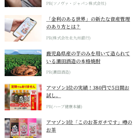
PR(ソノヴァ・ジャパン株式会社)
「金利のある世界」の新たな資産管理
のあり方とは？
PR(株式会社北九州銀行)
鹿児島県産の芋のみを用いて造られて
いる濵田酒造の本格焼酎
PR(濵田酒造)
アマゾン1位の実績！380円で5日間お
試し。
PR(ハーブ健康本舗)
アマゾン1位「このお茶ガチです」噂の
お茶