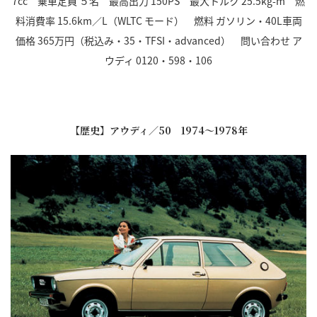
7cc 乗車定員 ５名 最高出力 150PS 最大トルク 25.5kg-m 燃
料消費率 15.6km／L（WLTC モード） 燃料 ガソリン・40L車両
価格 365万円（税込み・35・TFSI・advanced） 問い合わせ ア
ウディ 0120・598・106
【歴史】アウディ／50 1974～1978年