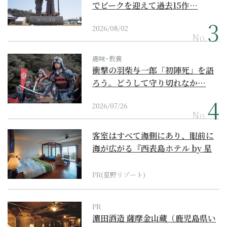
でピークを迎えて過去15作…
2026/08/02
No.
趣味･教養
衝撃の羽柴与一郎「初陣死」を語
ろう。どうして守り切れなか…
2026/07/26
No.
客室はすべて海側にあり、眼前に
海が広がる『西表島ホテル by 星
野リゾート』
PR(星野リゾート)
PR
濵田酒造 薩摩金山蔵（鹿児島県い