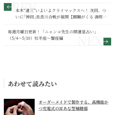
本木“道三”いよいよクライマックスへ！ 次回、つ
いに｢神回｣長良川合戦が展開【麒麟がくる 満喫リ
ポート】
毎週月曜日更新！「ニャンコ先生の開運星占い」
（5/4～5/10）牡羊座～蟹座編
あわせて読みたい
オーダーメイドで製作する、高機能か
つ充電式の耳あな型補聴器