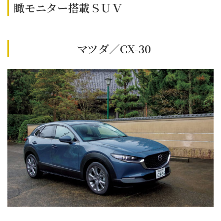
瞰モニター搭載ＳＵＶ
マツダ／CX-30