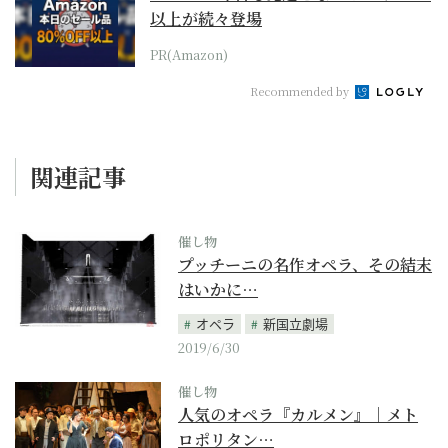
以上が続々登場
PR(Amazon)
Recommended by
関連記事
催し物
プッチーニの名作オペラ、その結末
はいかに…
オペラ
新国立劇場
2019/6/30
催し物
人気のオペラ『カルメン』｜メト
ロポリタン…