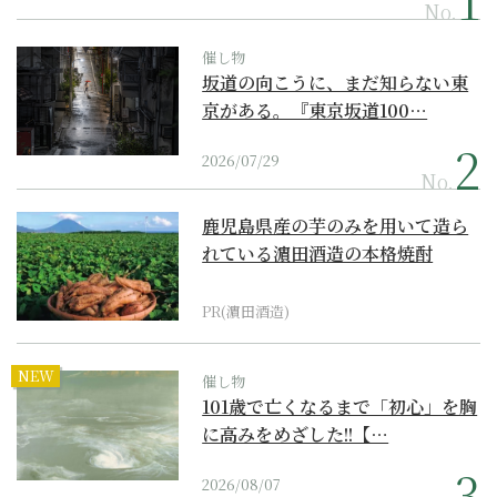
No.
催し物
坂道の向こうに、まだ知らない東
京がある。『東京坂道100…
2026/07/29
No.
鹿児島県産の芋のみを用いて造ら
れている濵田酒造の本格焼酎
PR(濵田酒造)
NEW
催し物
101歳で亡くなるまで「初心」を胸
に高みをめざした!!【…
2026/08/07