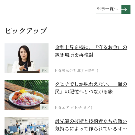
記事一覧へ
ピックアップ
金利上昇を機に、『守るお金』の
置き場所を再検討
PR
PR(株式会社北九州銀行)
タヒチでしか味わえない、「海の
民」の記憶へとつながる旅
PR
PR(エア タヒチ ヌイ)
最先端の技術と技術者たちの熱い
気持ちによって作られているオー