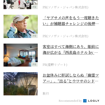
ダーメイド補聴器
PR
PR(ソノヴァ・ジャパン株式会社)
「ヤブサメの声をもう一度聴きた
い」が補聴器チャレンジの後押し
に
PR
PR(ソノヴァ・ジャパン株式会社)
客室はすべて海側にあり、眼前に
海が広がる『西表島ホテル by 星
野リゾート』
PR
PR(星野リゾート)
お盆休みに肝試しならぬ「幽霊ツ
アー」。“出る”とウワサのシドニ
ー・ロックス地区の...
旅行
Recommended by