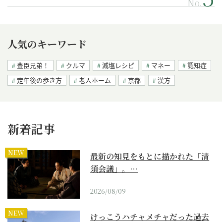
No.
人気のキーワード
豊臣兄弟！
クルマ
減塩レシピ
マネー
認知症
定年後の歩き方
老人ホーム
京都
漢方
新着記事
NEW
最新の知見をもとに描かれた「清
須会議」。…
2026/08/09
NEW
けっこうハチャメチャだった過去