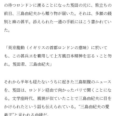
の待つロンドンに渡ることになった笈田の元に、旅立ちの
前日、三島由紀夫から贈り物が届いた。それは、多額の餞
別と麻の甚平。添えられた一通の手紙にはこう書かれてい
た。
「英京龍動（イギリスの首都ロンドンの意味）に於いて
も、この甚兵ヱを着用して上方風日本精神を忘るゝこと勿
れ。笈田君、三島由紀夫」
それから半年も経たないうちに起きた三島割腹のニュース
を、笈田は、ロンドン経由で向かったパリで聞くことにな
る。文学座時代、風貌が似ていたことで三島由紀夫に目を
かけられたという話も伝えられている。“三島由紀夫の愛
弟子”と言われる由縁だ。