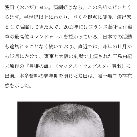
笈田（おいだ）ヨシ。演劇好きなら、この名前にピンとく
るはず。半世紀以上にわたり、パリを拠点に俳優、演出家
として活躍してきた人で、2013年にはフランス芸術文化勲
章の最高位コマンドゥールを授かっている。日本での活動
も途切れることなく続いており、直近では、昨年の11月か
ら12月にかけて、東京と大阪の劇場で上演された三島由紀
夫原作の『豊穣の海』（マックス・ウェブスター演出）に
出演。本多繁邦の老年期を演じた笈田は、唯一無二の存在
感を示した。