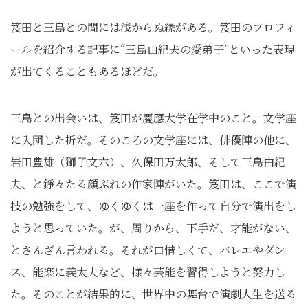
笈田と三島との間には浅からぬ縁がある。笈田のプロフィ
ールを紹介する記事に“三島由紀夫の愛弟子”といった表現
が出てくることもあるほどだ。
三島との出会いは、笈田が慶應大学在学中のこと。文学座
に入団した折だ。そのころの文学座には、俳優陣の他に、
岩田豊雄（獅子文六）、久保田万太郎、そして三島由紀
夫、と錚々たる顔ぶれの作家陣がいた。笈田は、ここで演
技の勉強をして、ゆくゆくは一座を作って自分で演出をし
ようと思っていた。が、周りから、下手だ、才能がない、
とさんざん言われる。それが口惜しくて、バレエやダン
ス、能楽に義太夫など、様々芸能を習得しようと努力し
た。そのことが結果的に、世界中の舞台で演劇人生を送る