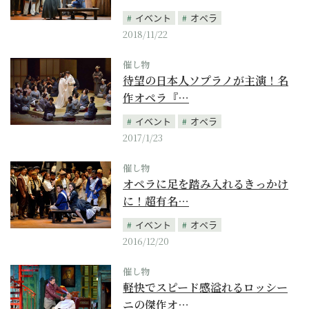
イベント
オペラ
2018/11/22
催し物
待望の日本人ソプラノが主演！名
作オペラ『…
イベント
オペラ
2017/1/23
催し物
オペラに足を踏み入れるきっかけ
に！超有名…
イベント
オペラ
2016/12/20
催し物
軽快でスピード感溢れるロッシー
ニの傑作オ…