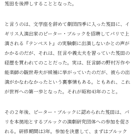
笈田を後押しすることとなった。
と言うのは、文学座を辞めて劇団四季に入った笈田に、イ
ギリス人演出家のピーター・ブルックを招聘してパリで上
演される『テンペスト』の実験劇に出演しないかとの声が
かかるのだが、それは、狂言や義太夫を習っていた笈田の
経歴を買われてのことだった。実は、狂言師の野村万作や
能楽師の観世寿夫が候補に挙がっていたのだが、彼らの出
演がかなわなかったという裏事情もある。ともあれ、これ
が世界への第一歩となった。それが昭和43年のこと。
その２年後、ピーター・ブルックに認められた笈田は、パ
リを本拠地とするブルックの演劇研究団体への参加を促さ
れる。研修期間は3年。参加を決意して、まずはブルック