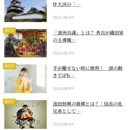
作大河の「…
2026/08/09
NEW
「清洲会議」とは？ 秀吉が織田家
の主導権…
2026/08/09
NEW
手が離せない時に便利！ 頭の動
きでiPh…
2026/08/09
NEW
池田恒興の最期とは？｜信長の乳
兄弟として…
2026/08/09