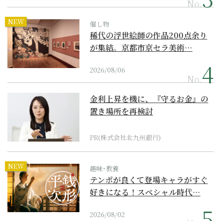
No.
NEW
催し物
稀代の浮世絵師の作品200点余り
が集結。京都市京セラ美術…
2026/08/06
No.
金利上昇を機に、『守るお金』の
置き場所を再検討
PR(株式会社北九州銀行)
NEW
趣味･教養
テンポが良くて登場キャラがすぐ
好きになる！スペシャル時代…
2026/08/02