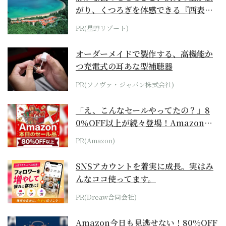
がり、くつろぎを体感できる『西表島
ホテル by...
PR(星野リゾート)
オーダーメイドで製作する、高機能か
つ充電式の耳あな型補聴器
PR(ソノヴァ・ジャパン株式会社)
「え、こんなセールやってたの？」8
0％OFF以上が続々登場！Amazonの
本気が...
PR(Amazon)
SNSアカウントを着実に成長。実はみ
んなココ使ってます。
PR(Dreaw合同会社)
Amazon今日も見逃せない！80%OFF