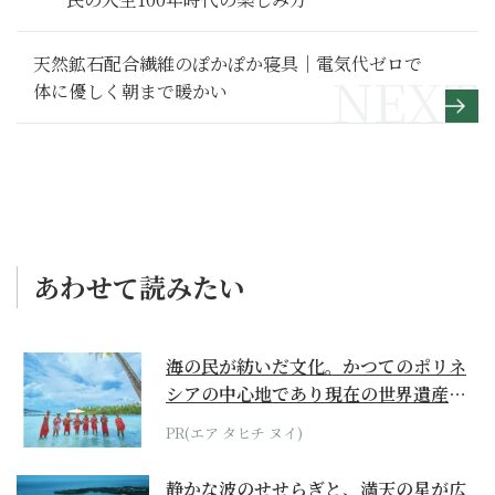
天然鉱石配合繊維のぽかぽか寝具｜電気代ゼロで
体に優しく朝まで暖かい
あわせて読みたい
海の民が紡いだ文化。かつてのポリネ
シアの中心地であり現在の世界遺産か
らみえてくる...
PR(エア タヒチ ヌイ)
静かな波のせせらぎと、満天の星が広