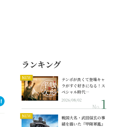
ランキング
NEW
テンポが良くて登場キャ
ラがすぐ好きになる！ス
ペシャル時代…
2026/08/02
No.
NEW
戦国大名・武田信玄の事
績を描いた『甲陽軍鑑』