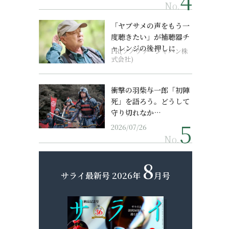
No.
「ヤブサメの声をもう一
度聴きたい」が補聴器チ
ャレンジの後押しに
PR(ソノヴァ・ジャパン株
式会社)
衝撃の羽柴与一郎「初陣
死」を語ろう。どうして
守り切れなか…
2026/07/26
No.
8
サライ最新号
2026年
月号