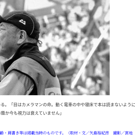
める。「目はカメラマンの命。動く電車の中や寝床で本は読まないよう
お蔭か今も視力は衰えていません」
。年齢・肩書き等は掲載当時のものです。（取材・文／矢島裕紀彦 撮影／宮地