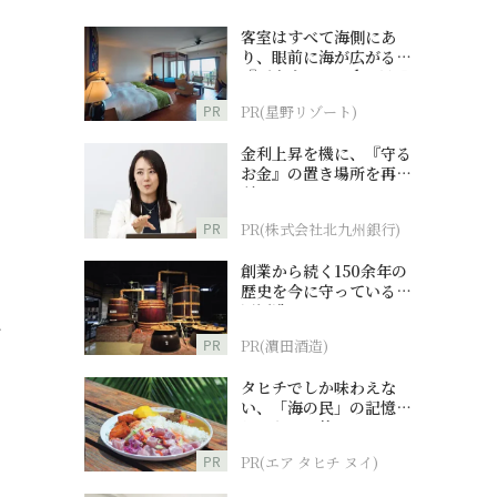
客室はすべて海側にあ
り、眼前に海が広がる
『西表島ホテル by 星野
リゾート』
PR
PR(星野リゾート)
金利上昇を機に、『守る
お金』の置き場所を再検
討
PR
PR(株式会社北九州銀行)
創業から続く150余年の
歴史を今に守っている濵
田酒造
、
PR
PR(濵田酒造)
タヒチでしか味わえな
い、「海の民」の記憶へ
とつながる旅
PR
PR(エア タヒチ ヌイ)