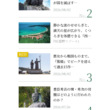
が国を滅ぼす…
2026/08/02
No.
静かな波のせせらぎと、
満天の星が広がり、くつ
ろぎを体感できる『西表
島ホテル by...
PR(星野リゾート)
NEW
悪女から戦国ものまで。
『篤姫』でピークを迎え
て過去15作…
2026/08/02
No.
豊臣秀吉の甥・秀次の切
腹はどのように行われた
のか？
2026/07/26