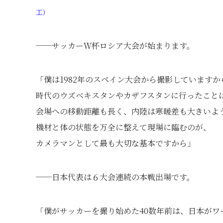
工）
──サッカーＷ杯ロシア大会が始まります。
「僕は1982年のスペイン大会から撮影しています
時代のウズベキスタンやカザフスタンに行ったこと
会場への移動距離も長く、内陸は寒暖差も大きいよ
機材と体の状態を万全に整えて現場に臨むのが、
カメラマンとして最も大切な基本ですから」
──日本代表は６大会連続の本戦出場です。
「僕がサッカーを撮り始めた40数年前は、日本が