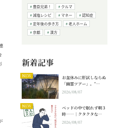
豊臣兄弟！
クルマ
減塩レシピ
マネー
認知症
定年後の歩き方
老人ホーム
京都
漢方
連
合
新着記事
影
NEW
お盆休みに肝試しならぬ
「幽霊ツアー」。“…
2026/08/07
NEW
ベッドの中で眠れず朝３
時……｜クタクタな…
が
2026/08/07