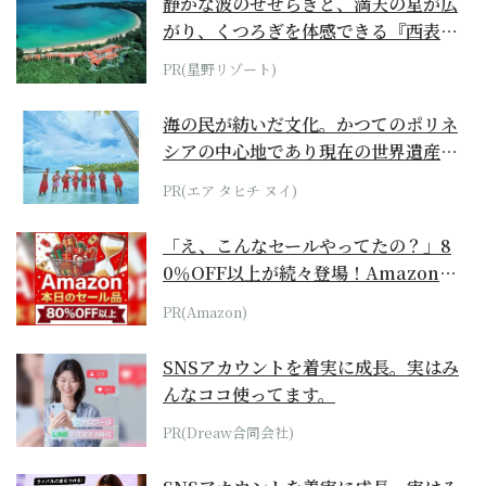
静かな波のせせらぎと、満天の星が広
がり、くつろぎを体感できる『西表島
ホテル by...
PR(星野リゾート)
海の民が紡いだ文化。かつてのポリネ
シアの中心地であり現在の世界遺産か
らみえてくる...
PR(エア タヒチ ヌイ)
「え、こんなセールやってたの？」8
0％OFF以上が続々登場！Amazonの
本気が...
PR(Amazon)
SNSアカウントを着実に成長。実はみ
んなココ使ってます。
PR(Dreaw合同会社)