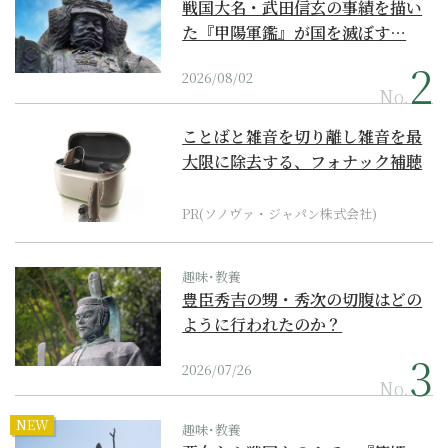
戦国大名・武田信玄の事績を描い
た『甲陽軍鑑』が国を滅ぼす…
2026/08/02
No.
ことばと雑音を切り離し雑音を最
大限に除去する、フォナック補聴
器の最上位モデル
PR(ソノヴァ・ジャパン株式会社)
趣味･教養
豊臣秀吉の甥・秀次の切腹はどの
ように行われたのか？
2026/07/26
No.
NEW
趣味･教養