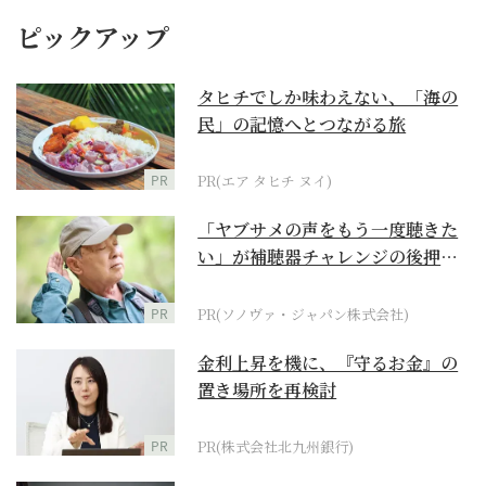
ピックアップ
タヒチでしか味わえない、「海の
民」の記憶へとつながる旅
PR
PR(エア タヒチ ヌイ)
「ヤブサメの声をもう一度聴きた
い」が補聴器チャレンジの後押し
に
PR
PR(ソノヴァ・ジャパン株式会社)
金利上昇を機に、『守るお金』の
置き場所を再検討
PR
PR(株式会社北九州銀行)