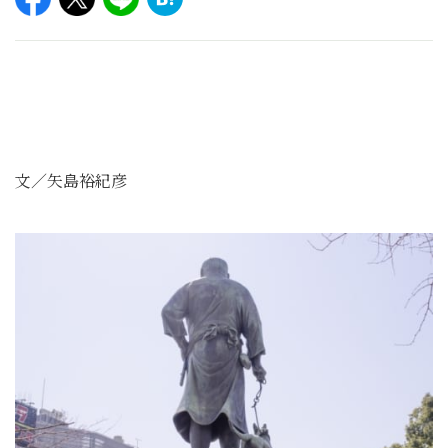
文／矢島裕紀彦