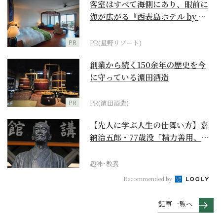
客室はすべて海側にあり、眼前に
海が広がる『西表島ホテル by 星
野リゾート』
PR
PR(星野リゾート)
創業から続く150余年の歴史を今
に守っている濵田酒造
PR
PR(濵田酒造)
【先人に学ぶ人生の仕舞い方】嘉
納治五郎・77歳没「精力善用、自
他共栄」
趣味･教養
Recommended by
記事一覧へ