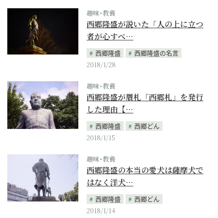
趣味･教養
西郷隆盛が説いた「人の上に立つ
者が心すべ…
西郷隆盛
西郷隆盛の名言
2018/1/28
趣味･教養
西郷隆盛が贋札「西郷札」を発行
した理由【…
西郷隆盛
西郷どん
2018/1/15
趣味･教養
西郷隆盛の本当の愛犬は薩摩犬で
はなく洋犬…
西郷隆盛
西郷どん
2018/1/14