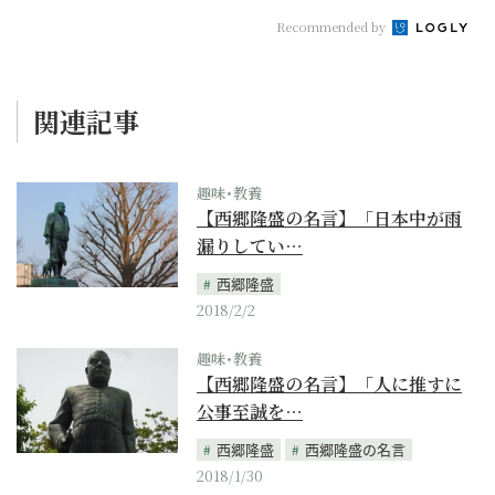
Recommended by
関連記事
趣味･教養
【西郷隆盛の名言】「日本中が雨
漏りしてい…
西郷隆盛
2018/2/2
趣味･教養
【西郷隆盛の名言】「人に推すに
公事至誠を…
西郷隆盛
西郷隆盛の名言
2018/1/30