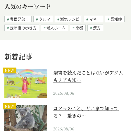
人気のキーワード
豊臣兄弟！
クルマ
減塩レシピ
マネー
認知症
定年後の歩き方
老人ホーム
京都
漢方
新着記事
NEW
聖書を読んだことはないがアダム
もノアも知…
2026/08/06
NEW
コアラのこと、どこまで知って
る？ 驚きの…
2026/08/06