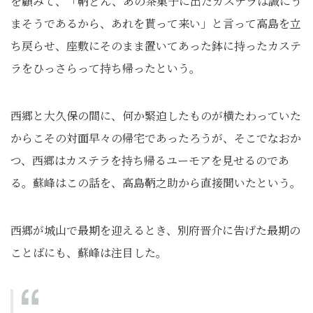
を顧みて、「鞆どん、あの茶菓子に出たカステラは誠にう
まそうであるから、あれを貰って来い」と言って高島を立
ち戻らせ、座敷にそのまま置いてあった鉢に持ったカステ
ラをひっさらって持ち帰ったという。
西郷と大久保の間に、何か緊迫したものが横たわっていた
からこその対面早々の帰宅であったろうが、そこでなおか
つ、西郷はカステラを持ち帰るユーモアを見せるのであ
る。蘇峰はこの話を、高島鞆之助から直接聞いたという。
西郷が城山で最期を迎えるとき、別府晋介に告げた最期の
ことばにも、蘇峰は注目した。