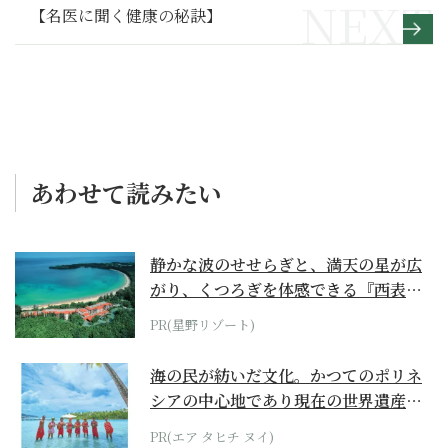
【名医に聞く健康の秘訣】
あわせて読みたい
静かな波のせせらぎと、満天の星が広
がり、くつろぎを体感できる『西表島
ホテル by...
PR(星野リゾート)
海の民が紡いだ文化。かつてのポリネ
シアの中心地であり現在の世界遺産か
らみえてくる...
PR(エア タヒチ ヌイ)