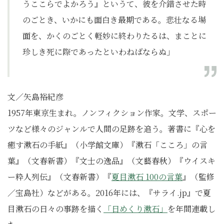
うここらでよかろう』というて、彼を介錯させた時
のごとき、いかにも面白き最期である。悲壮なる場
面を、かくのごとく軽妙に終わりたるは、まことに
珍しき死に際であったといわねばならぬ」
文／矢島裕紀彦
1957年東京生まれ。ノンフィクション作家。文学、スポー
ツなど様々のジャンルで人間の足跡を追う。著書に『心を
癒す漱石の手紙』（小学館文庫）『漱石「こころ」の言
葉』（文春新書）『文士の逸品』（文藝春秋）『ウイスキ
ー粋人列伝』（文春新書）『
夏目漱石 100の言葉
』（監修
／宝島社）などがある。2016年には、『サライ.jp』で夏
目漱石の日々の事跡を描く
「日めくり漱石」
を年間連載し