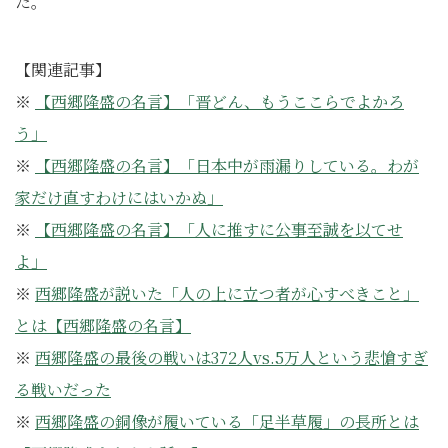
た。
【関連記事】
※
【西郷隆盛の名言】「晋どん、もうここらでよかろ
う」
※
【西郷隆盛の名言】「日本中が雨漏りしている。わが
家だけ直すわけにはいかぬ」
※
【西郷隆盛の名言】「人に推すに公事至誠を以てせ
よ」
※
西郷隆盛が説いた「人の上に立つ者が心すべきこと」
とは【西郷隆盛の名言】
※
西郷隆盛の最後の戦いは372人vs.5万人という悲愴すぎ
る戦いだった
※
西郷隆盛の銅像が履いている「足半草履」の長所とは