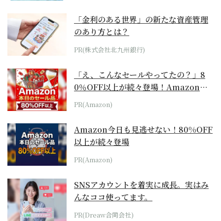
「金利のある世界」の新たな資産管理
のあり方とは？
PR(株式会社北九州銀行)
「え、こんなセールやってたの？」8
0％OFF以上が続々登場！Amazonの
本気が...
PR(Amazon)
Amazon今日も見逃せない！80%OFF
以上が続々登場
PR(Amazon)
SNSアカウントを着実に成長。実はみ
んなココ使ってます。
PR(Dreaw合同会社)