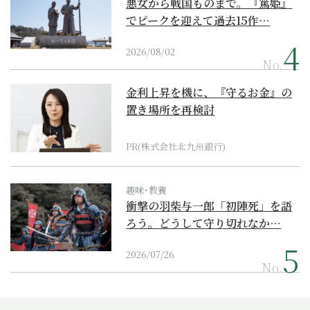
悪女から戦国ものまで。『篤姫』
でピークを迎えて過去15作…
2026/08/02
No.
金利上昇を機に、『守るお金』の
置き場所を再検討
PR(株式会社北九州銀行)
趣味･教養
衝撃の羽柴与一郎「初陣死」を語
ろう。どうして守り切れなか…
2026/07/26
No.