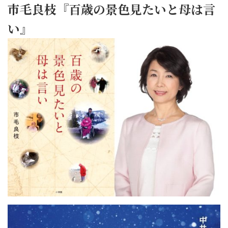
市毛良枝『百歳の景色見たいと母は言
い』