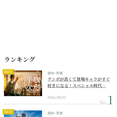
ランキング
NEW
趣味･教養
テンポが良くて登場キャラがすぐ
好きになる！スペシャル時代…
2026/08/02
No.
NEW
趣味･教養