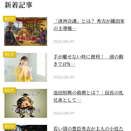
新着記事
NEW
「清洲会議」とは？ 秀吉が織田家
の主導権…
2026/08/09
NEW
手が離せない時に便利！ 頭の動
きでiPh…
2026/08/09
NEW
池田恒興の最期とは？｜信長の乳
兄弟として…
2026/08/09
NEW
若い頃の豊臣秀吉が主人の小姓た