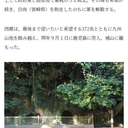
上して政府軍と田原坂で激戦のうえ敗北。その後も劣勢が
続き、日向（宮崎県）を敗走したのちに軍を解散する。
西郷は、最後まで従いたいと希望する372名とともに九州
山地を踏み越え、同年９月１日に鹿児島に突入、城山に籠
もった。