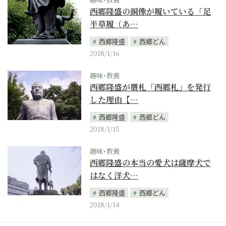
西郷隆盛の銅像が履いている「足
半草履（あ…
西郷隆盛
西郷どん
2018/1/16
趣味･教養
西郷隆盛が贋札「西郷札」を発行
した理由【…
西郷隆盛
西郷どん
2018/1/15
趣味･教養
西郷隆盛の本当の愛犬は薩摩犬で
はなく洋犬…
西郷隆盛
西郷どん
2018/1/14