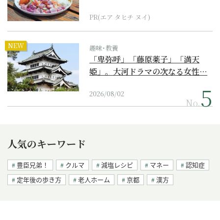
PR(エア タヒチ ヌイ)
NEW
趣味･教養
「卑弥呼」「藤原薬子」「満天
姫」。大河ドラマの次なる女性…
2026/08/02
No.
人気のキーワード
豊臣兄弟！
クルマ
減塩レシピ
マネー
認知症
定年後の歩き方
老人ホーム
京都
漢方