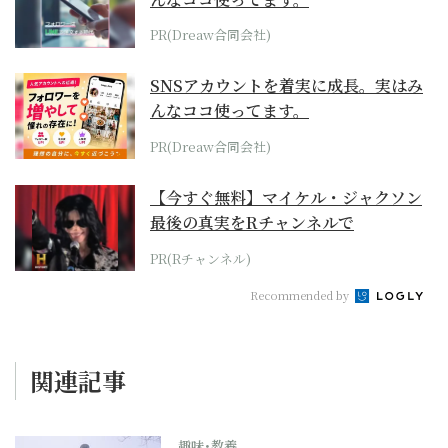
PR(Dreaw合同会社)
SNSアカウントを着実に成長。実はみ
んなココ使ってます。
PR(Dreaw合同会社)
【今すぐ無料】マイケル・ジャクソン
最後の真実をRチャンネルで
PR(Rチャンネル)
Recommended by
関連記事
趣味･教養