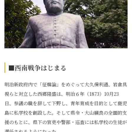
■西南戦争はじまる
明治新政府内で「征韓論」をめぐって大久保利通、岩倉具
視らと対立した西郷隆盛は、明治６年（1873）10月23
日、参議の職を辞して下野し、青年育成を目的として鹿児
島に私学校を創設した。そして県令・大山綱良の全面的支
援のもとに、県下の官吏や警部・巡査には私学校の生徒が
選任されるようになった。