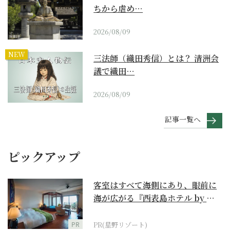
ちから虐め…
2026/08/09
NEW
三法師（織田秀信）とは？ 清洲会
議で織田…
2026/08/09
記事一覧へ
ピックアップ
客室はすべて海側にあり、眼前に
海が広がる『西表島ホテル by 星
野リゾート』
PR
PR(星野リゾート)