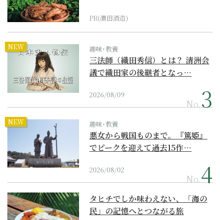
PR(濵田酒造)
NEW
趣味･教養
三法師（織田秀信）とは？ 清洲会
議で織田家の後継者となっ…
2026/08/09
No.
NEW
趣味･教養
悪女から戦国ものまで。『篤姫』
でピークを迎えて過去15作…
2026/08/02
No.
タヒチでしか味わえない、「海の
民」の記憶へとつながる旅