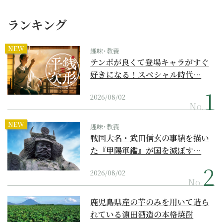
ランキング
NEW
趣味･教養
テンポが良くて登場キャラがすぐ
好きになる！スペシャル時代…
2026/08/02
No.
NEW
趣味･教養
戦国大名・武田信玄の事績を描い
た『甲陽軍鑑』が国を滅ぼす…
2026/08/02
No.
鹿児島県産の芋のみを用いて造ら
れている濵田酒造の本格焼酎