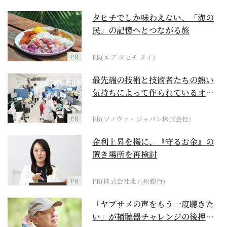
タヒチでしか味わえない、「海の
民」の記憶へとつながる旅
PR
PR(エア タヒチ ヌイ)
最先端の技術と技術者たちの熱い
気持ちによって作られているオー
ダーメイド補聴器
PR
PR(ソノヴァ・ジャパン株式会社)
金利上昇を機に、『守るお金』の
置き場所を再検討
PR
PR(株式会社北九州銀行)
「ヤブサメの声をもう一度聴きた
い」が補聴器チャレンジの後押し