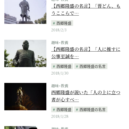
【西郷隆盛の名言】「晋どん、も
うここらで…
西郷隆盛
2018/2/3
趣味･教養
【西郷隆盛の名言】「人に推すに
公事至誠を…
西郷隆盛
西郷隆盛の名言
2018/1/30
趣味･教養
西郷隆盛が説いた「人の上に立つ
者が心すべ…
西郷隆盛
西郷隆盛の名言
2018/1/28
趣味･教養