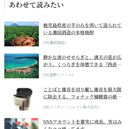
あわせて読みたい
鹿児島県産の芋のみを用いて造られて
いる濵田酒造の本格焼酎
PR(濵田酒造)
静かな波のせせらぎと、満天の星が広
がり、くつろぎを体感できる『西表島
ホテル by...
PR(星野リゾート)
ことばと雑音を切り離し雑音を最大限
に除去する、フォナック補聴器の最上
位モデル
PR(ソノヴァ・ジャパン株式会社)
SNSアカウントを着実に成長。実はみ
んなココ使ってます。