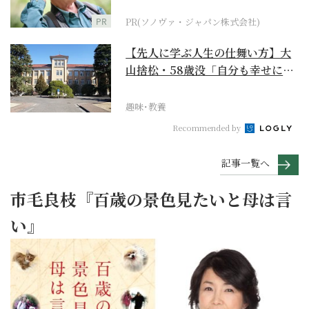
に
PR
PR(ソノヴァ・ジャパン株式会社)
【先人に学ぶ人生の仕舞い方】大
山捨松・58歳没「自分も幸せにな
れその上お国のため...
趣味･教養
Recommended by
記事一覧へ
市毛良枝『百歳の景色見たいと母は言
い』