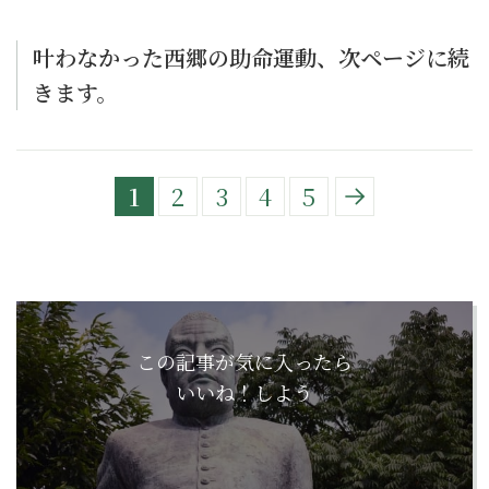
叶わなかった西郷の助命運動、次ページに続
きます。
1
2
3
4
5
この記事が気に入ったら
いいね！しよう