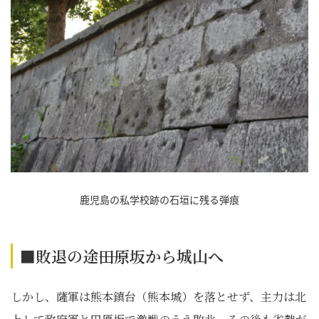
鹿児島の私学校跡の石垣に残る弾痕
■敗退の途――田原坂から城山へ
しかし、薩軍は熊本鎮台（熊本城）を落とせず、主力は北