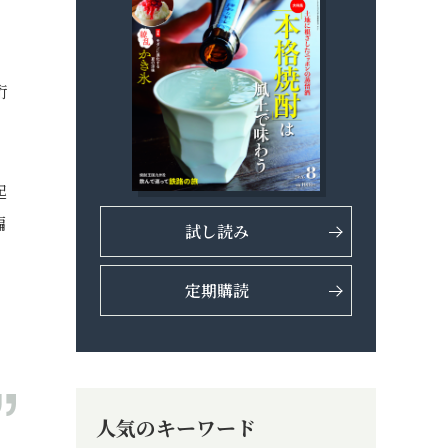
桁
起
編
試し読み
定期購読
人気のキーワード