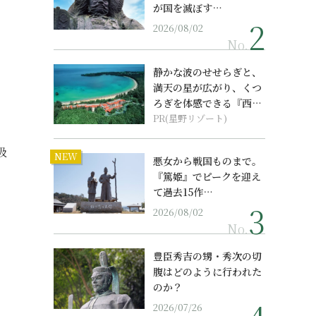
が国を滅ぼす…
2026/08/02
No.
静かな波のせせらぎと、
満天の星が広がり、くつ
ろぎを体感できる『西表
島ホテル by...
PR(星野リゾート)
吸
NEW
悪女から戦国ものまで。
『篤姫』でピークを迎え
て過去15作…
2026/08/02
No.
豊臣秀吉の甥・秀次の切
腹はどのように行われた
のか？
2026/07/26