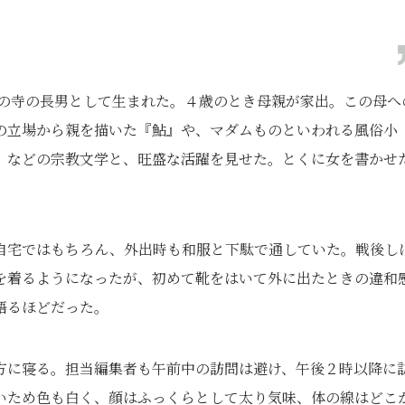
日市の寺の長男として生まれた。４歳のとき母親が家出。この母へ
の立場から親を描いた『鮎』や、マダムものといわれる風俗小
』などの宗教文学と、旺盛な活躍を見せた。とくに女を書かせ
自宅ではもちろん、外出時も和服と下駄で通していた。戦後し
を着るようになったが、初めて靴をはいて外に出たときの違和
語るほどだった。
方に寝る。担当編集者も午前中の訪問は避け、午後２時以降に
いため色も白く、顔はふっくらとして太り気味、体の線はどこ