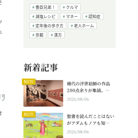
そ
豊臣兄弟！
クルマ
減塩レシピ
マネー
認知症
フ
定年後の歩き方
老人ホーム
れ
京都
漢方
新着記事
NEW
稀代の浮世絵師の作品
200点余りが集結。…
2026/08/06
考
NEW
聖書を読んだことはない
がアダムもノアも知…
2026/08/06