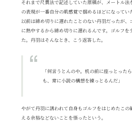
それまで尺貫法で記述していた原稿が、メートル法
の表現が一番自分の肌感覚で掴めるほどになってい
以前は締め切りに遅れたことのない丹羽だったが、
に熱中するから締め切りに遅れるんです。ゴルフを
た。丹羽はそんなとき、こう返答した。
「何言うとんのや。机の前に座っとったら
も、常に小説の構想を練っとるんだ」
やがて丹羽に誘われて自身もゴルフをはじめたこの
える余裕などないことを悟ったという。