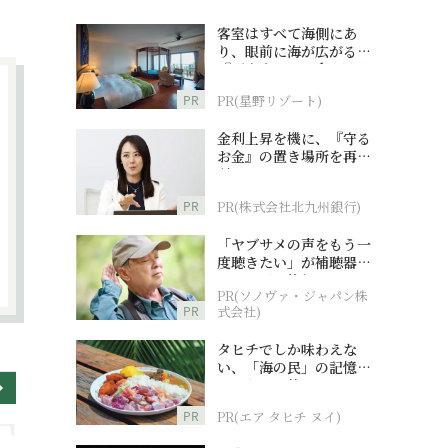
客室はすべて海側にあ
り、眼前に海が広がる
『西表島ホテル by 星野
リゾート』
PR
PR(星野リゾート)
金利上昇を機に、『守る
お金』の置き場所を再検
討
PR
PR(株式会社北九州銀行)
「ヤブサメの声をもう一
度聴きたい」が補聴器チ
ャレンジの後押しに
PR(ソノヴァ・ジャパン株
PR
式会社)
タヒチでしか味わえな
い、「海の民」の記憶へ
とつながる旅
PR
PR(エア タヒチ ヌイ)