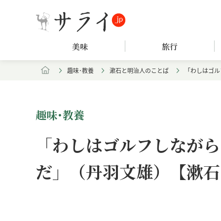
美味
旅行
趣味･教養
漱石と明治人のことば
「わしはゴル
趣味･教養
「わしはゴルフしながら
だ」（丹羽文雄）【漱石
Loaded
:
/
Unmute
7.61%