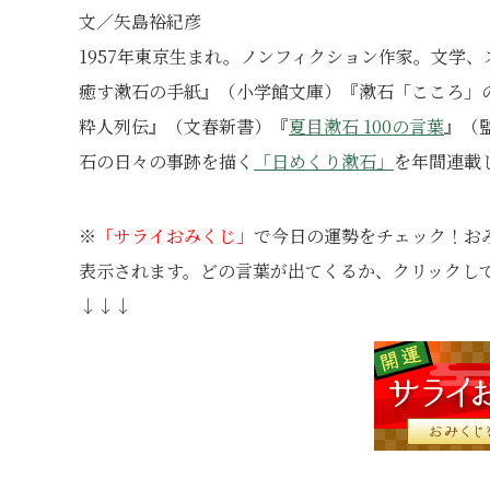
文／矢島裕紀彦
1957年東京生まれ。ノンフィクション作家。文学
癒す漱石の手紙』（小学館文庫）『漱石「こころ」
粋人列伝』（文春新書）『
夏目漱石 100の言葉
』（
石の日々の事跡を描く
「日めくり漱石」
を年間連載
※
「サライおみくじ」
で今日の運勢をチェック！お
表示されます。どの言葉が出てくるか、クリックし
↓↓↓