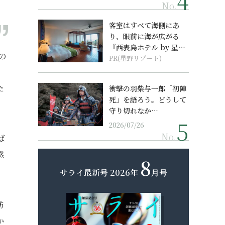
No.
客室はすべて海側にあ
り、眼前に海が広がる
『西表島ホテル by 星野
の
リゾート』
PR(星野リゾート)
た
衝撃の羽柴与一郎「初陣
死」を語ろう。どうして
守り切れなか…
2026/07/26
No.
ば
感
8
サライ最新号
2026年
月号
訪
か