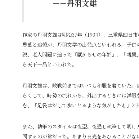
－－丹羽文雄
作家の丹羽文雄は明治37年（1904）、三重県四
思慕と追憶が、丹羽文学の出発点といわれる。子供
説、老人問題に迫った『厭がらせの年齢』、『親鸞
ら天下一品といわれた。
丹羽文雄は、敗戦前まではいつも和服を着ていた。
らくして、時勢の流れから、外出するときには洋服
を、「足袋はだしで歩いとるような気がしたわ」と
また、執筆のスタイルは夜型。夜通し執筆して明け
問するのが常だった。あまり日光をあびることがな