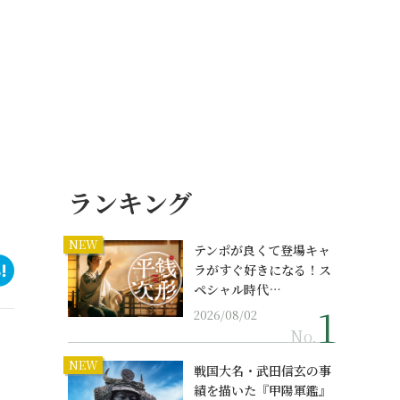
ランキング
NEW
テンポが良くて登場キャ
ラがすぐ好きになる！ス
ペシャル時代…
2026/08/02
No.
NEW
戦国大名・武田信玄の事
績を描いた『甲陽軍鑑』