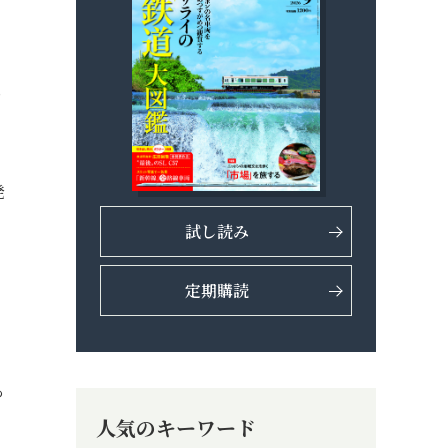
ら
発
試し読み
定期購読
あ
人気のキーワード