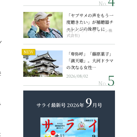
No.
「ヤブサメの声をもう一
度聴きたい」が補聴器チ
ャレンジの後押しに
PR(ソノヴァ・ジャパン株
式会社)
グ
NEW
「卑弥呼」「藤原薬子」
「満天姫」。大河ドラマ
の次なる女性…
登
2026/08/02
No.
9
必
サライ最新号
2026年
月号
に