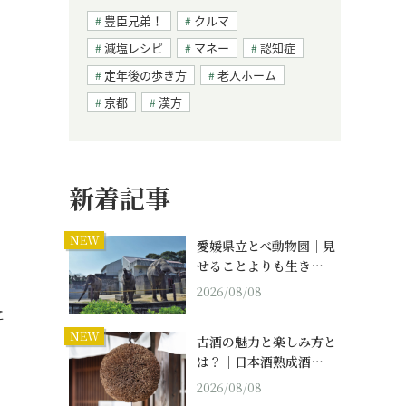
豊臣兄弟！
クルマ
減塩レシピ
マネー
認知症
定年後の歩き方
老人ホーム
京都
漢方
新着記事
NEW
愛媛県立とべ動物園｜見
せることよりも生き…
2026/08/08
に
NEW
古酒の魅力と楽しみ方と
は？｜日本酒熟成酒…
2026/08/08
る