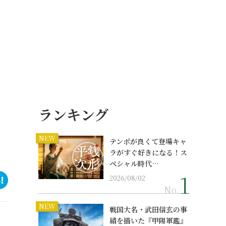
ランキング
NEW
テンポが良くて登場キャ
ラがすぐ好きになる！ス
ペシャル時代…
2026/08/02
No.
NEW
戦国大名・武田信玄の事
績を描いた『甲陽軍鑑』