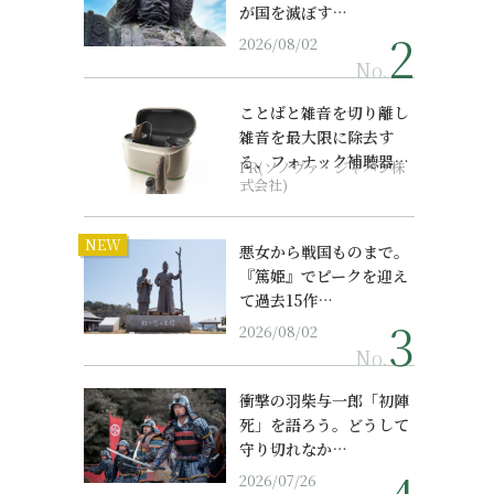
が国を滅ぼす…
2026/08/02
No.
ことばと雑音を切り離し
雑音を最大限に除去す
る、フォナック補聴器の
PR(ソノヴァ・ジャパン株
最上位モデル
式会社)
NEW
悪女から戦国ものまで。
『篤姫』でピークを迎え
て過去15作…
2026/08/02
No.
衝撃の羽柴与一郎「初陣
死」を語ろう。どうして
守り切れなか…
2026/07/26