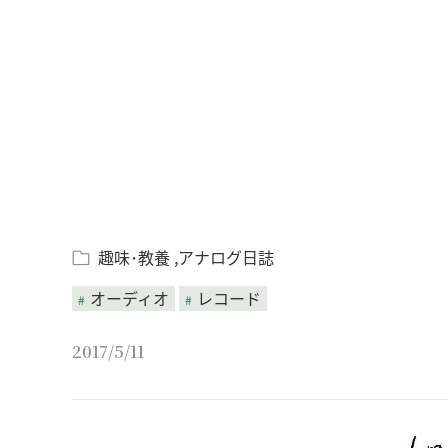
Loaded
:
/
Unmute
7.90%
趣味･教養
アナログ日誌
オーディオ
レコード
2017/5/11