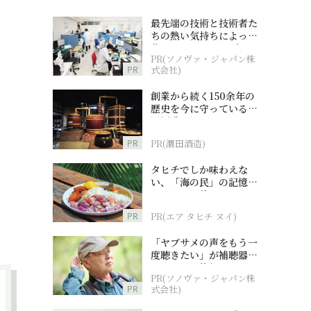
最先端の技術と技術者た
ちの熱い気持ちによって
作られているオーダーメ
PR(ソノヴァ・ジャパン株
イド補聴器
PR
式会社)
創業から続く150余年の
歴史を今に守っている濵
田酒造
PR
PR(濵田酒造)
タヒチでしか味わえな
い、「海の民」の記憶へ
とつながる旅
PR
PR(エア タヒチ ヌイ)
「ヤブサメの声をもう一
度聴きたい」が補聴器チ
ャレンジの後押しに
PR(ソノヴァ・ジャパン株
PR
式会社)