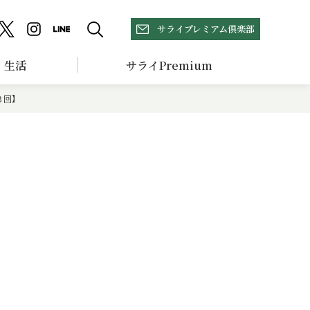
サライプレミアム倶楽部
生活
サライPremium
３回】