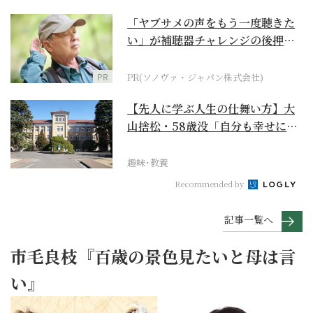
「ヤブサメの声をもう一度聴きた
い」が補聴器チャレンジの後押し
に
PR
PR(ソノヴァ・ジャパン株式会社)
【先人に学ぶ人生の仕舞い方】大
山捨松・58歳没「自分も幸せにな
れその上お国のため...
趣味･教養
Recommended by
記事一覧へ
市毛良枝『百歳の景色見たいと母は言
い』