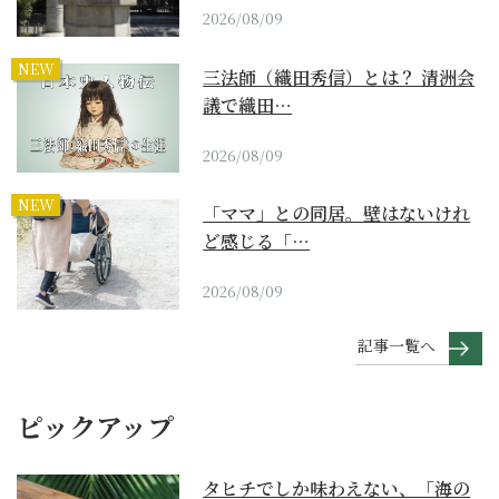
2026/08/09
NEW
三法師（織田秀信）とは？ 清洲会
議で織田…
2026/08/09
NEW
「ママ」との同居。壁はないけれ
ど感じる「…
2026/08/09
記事一覧へ
ピックアップ
タヒチでしか味わえない、「海の