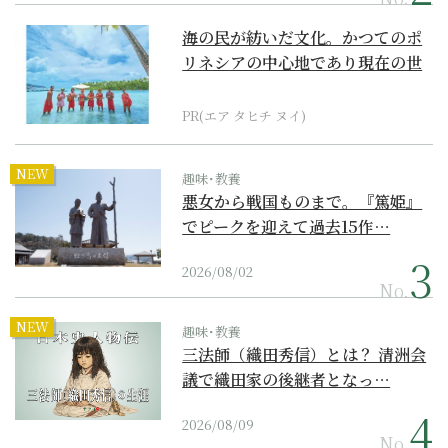
海の民が紡いだ文化。かつてのポ
リネシアの中心地であり現在の世
界遺産からみえてくる...
PR(エア タヒチ ヌイ)
NEW
趣味･教養
悪女から戦国ものまで。『篤姫』
でピークを迎えて過去15作…
2026/08/02
No.
NEW
趣味･教養
三法師（織田秀信）とは？ 清洲会
議で織田家の後継者となっ…
2026/08/09
No.