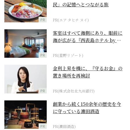
民」の記憶へとつながる旅
PR
PR(エア タヒチ ヌイ)
客室はすべて海側にあり、眼前に
海が広がる『西表島ホテル by 星
野リゾート』
PR
PR(星野リゾート)
金利上昇を機に、『守るお金』の
置き場所を再検討
PR
PR(株式会社北九州銀行)
創業から続く150余年の歴史を今
に守っている濵田酒造
PR
PR(濵田酒造)