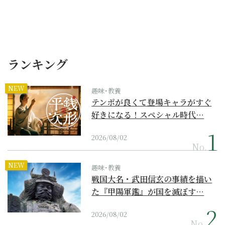
ランキング
NEW
趣味･教養
テンポが良くて登場キャラがすぐ
好きになる！スペシャル時代…
2026/08/02
No.
NEW
趣味･教養
戦国大名・武田信玄の事績を描い
た『甲陽軍鑑』が国を滅ぼす…
2026/08/02
No.