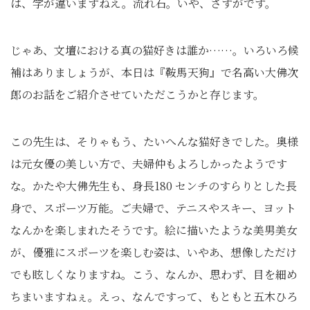
は、学が違いますねえ。流れ石。いや、さすがです。
じゃあ、文壇における真の猫好きは誰か……。いろいろ候
補はありましょうが、本日は『鞍馬天狗』で名高い大佛次
郎のお話をご紹介させていただこうかと存じます。
この先生は、そりゃもう、たいへんな猫好きでした。奥様
は元女優の美しい方で、夫婦仲もよろしかったようです
な。かたや大佛先生も、身長180 センチのすらりとした長
身で、スポーツ万能。ご夫婦で、テニスやスキー、ヨット
なんかを楽しまれたそうです。絵に描いたような美男美女
が、優雅にスポーツを楽しむ姿は、いやあ、想像しただけ
でも眩しくなりますね。こう、なんか、思わず、目を細め
ちまいますねぇ。えっ、なんですって、もともと五木ひろ