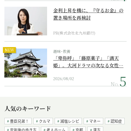
金利上昇を機に、『守るお金』の
置き場所を再検討
PR(株式会社北九州銀行)
NEW
趣味･教養
「卑弥呼」「藤原薬子」「満天
姫」。大河ドラマの次なる女性…
2026/08/02
No.
人気のキーワード
豊臣兄弟！
クルマ
減塩レシピ
マネー
認知症
定年後の歩き方
老人ホーム
京都
漢方