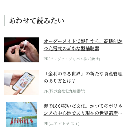
あわせて読みたい
オーダーメイドで製作する、高機能か
つ充電式の耳あな型補聴器
PR(ソノヴァ・ジャパン株式会社)
「金利のある世界」の新たな資産管理
のあり方とは？
PR(株式会社北九州銀行)
海の民が紡いだ文化。かつてのポリネ
シアの中心地であり現在の世界遺産か
らみえてくる...
PR(エア タヒチ ヌイ)