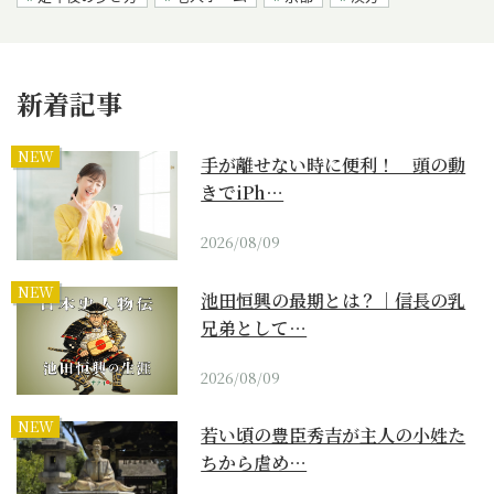
新着記事
NEW
手が離せない時に便利！ 頭の動
きでiPh…
2026/08/09
NEW
池田恒興の最期とは？｜信長の乳
兄弟として…
2026/08/09
NEW
若い頃の豊臣秀吉が主人の小姓た
ちから虐め…