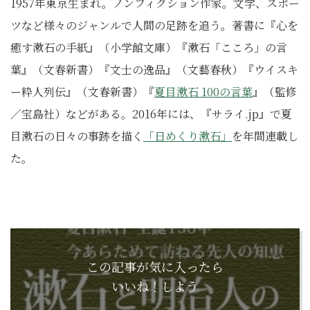
1957年東京生まれ。ノンフィクション作家。文学、スポー
ツなど様々のジャンルで人間の足跡を追う。著書に『心を
癒す漱石の手紙』（小学館文庫）『漱石「こころ」の言
葉』（文春新書）『文士の逸品』（文藝春秋）『ウイスキ
ー粋人列伝』（文春新書）『
夏目漱石 100の言葉
』（監修
／宝島社）などがある。2016年には、『サライ.jp』で夏
目漱石の日々の事跡を描く
「日めくり漱石」
を年間連載し
た。
この記事が気に入ったら
いいね！しよう