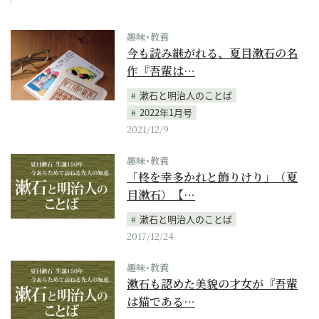
趣味･教養
今も読み継がれる、夏目漱石の名
作『吾輩は…
漱石と明治人のことば
2022年1月号
2021/12/9
趣味･教養
「柊を幸多かれと飾りけり」（夏
目漱石）【…
漱石と明治人のことば
2017/12/24
趣味･教養
漱石も認めた美貌の才女が『吾輩
は猫である…