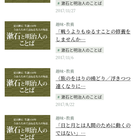
漱石と明治人のことば
2017/11/27
趣味･教養
「戦うよりもゆるすことの修養を
しませんか…
漱石と明治人のことば
2017/11/6
趣味･教養
《旅のをはりの鴎どり／浮きつつ
遠くなりに…
漱石と明治人のことば
2017/8/22
趣味･教養
「日と月とは人間のために動くの
ではない」…