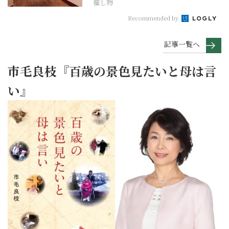
催し物
Recommended by
記事一覧へ
市毛良枝『百歳の景色見たいと母は言
い』