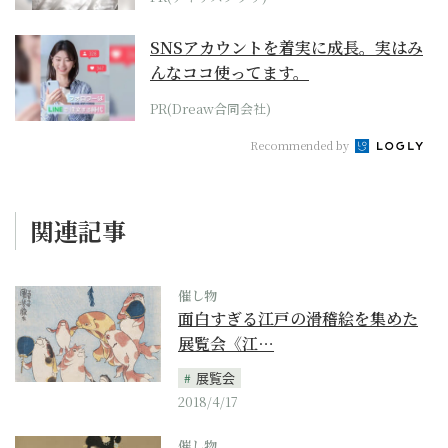
SNSアカウントを着実に成長。実はみ
んなココ使ってます。
PR(Dreaw合同会社)
Recommended by
関連記事
催し物
面白すぎる江戸の滑稽絵を集めた
展覧会《江…
展覧会
2018/4/17
催し物