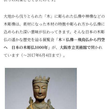
大地から伐りとられた「木」に彫られた仏像や神像などの
木彫像は、素材になった木材の特徴や彫られ方から仏像に
込められた深い意味が伝わってきます。そんな日本の木彫
仏の遙かな歴史を辿る展覧会「
木×仏像－飛鳥仏から円空
へ 日本の木彫仏1000年」
が、
大阪市立美術館で
開かれ
ています（～2017年6月4日まで）。