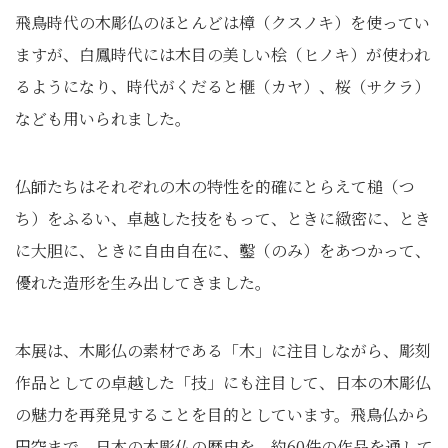
飛鳥時代の木彫仏のほとんどは樟（クスノキ）を使ってい
ますが、白鳳時代には木目の美しい桧（ヒノキ）が使われ
るようになり、時代がくだると榧（カヤ）、桜（サクラ）
なども用いられました。
仏師たちはそれぞれの木の特性を的確にとらえて槌（つ
ち）をふるい、卓越した技をもって、ときに緻密に、とき
に大胆に、ときに自由自在に、鑿（のみ）をあつかって、
優れた造形を生み出してきました。
本展は、木彫仏の素材である「木」に注目しながら、彫刻
作品としての卓越した「技」にも注目して、日本の木彫仏
の魅力を再発見することを目的としています。飛鳥仏から
円空まで、日本の木彫仏の歴史を、約60件の作品を通して