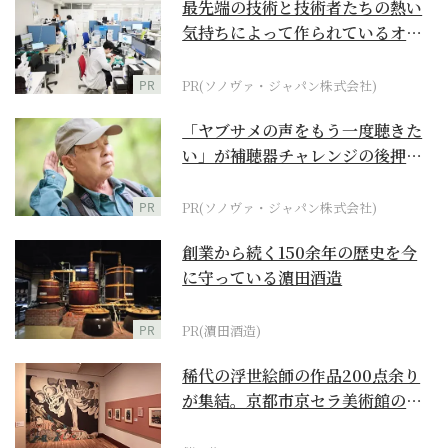
最先端の技術と技術者たちの熱い
気持ちによって作られているオー
ダーメイド補聴器
PR
PR(ソノヴァ・ジャパン株式会社)
「ヤブサメの声をもう一度聴きた
い」が補聴器チャレンジの後押し
に
PR
PR(ソノヴァ・ジャパン株式会社)
創業から続く150余年の歴史を今
に守っている濵田酒造
PR
PR(濵田酒造)
稀代の浮世絵師の作品200点余り
が集結。京都市京セラ美術館の
「浮世絵スーパークリ...