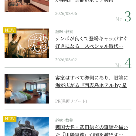
2026/08/06
No.
NEW
趣味･教養
テンポが良くて登場キャラがすぐ
好きになる！スペシャル時代…
2026/08/02
No.
客室はすべて海側にあり、眼前に
海が広がる『西表島ホテル by 星
野リゾート』
PR(星野リゾート)
NEW
趣味･教養
戦国大名・武田信玄の事績を描い
た『甲陽軍鑑』が国を滅ぼす…