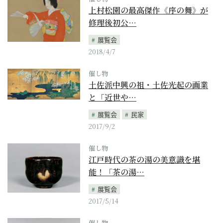
上村松園の最高傑作《序の舞》が
修理後初公…
展覧会
2018/4/7
催し物
土佐派中興の祖・土佐光起の画業
と「近世や…
展覧会
民家
2017/9/2
催し物
江戸時代の茶の湯の美意識を堪
能！「茶の湯…
展覧会
2017/5/14
催し物