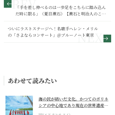
「手を差し伸べるのは一歩足をこちらに踏み込ん
だ時に限る」（夏目漱石）【漱石と明治人のこと
ば98】
ついにラストステージへ！名歌手ヘレン・メリル
の「さよならコンサート」＠ブルーノート東京
あわせて読みたい
海の民が紡いだ文化。かつてのポリネ
シアの中心地であり現在の世界遺産か
らみえてくる...
PR(エア タヒチ ヌイ)