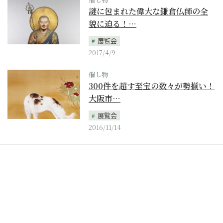
謎に包まれた偉大な鎌倉仏師の全
貌に迫る！…
展覧会
2017/4/9
催し物
300件を超す至宝の数々が勢揃い！
大阪市…
展覧会
2016/11/14