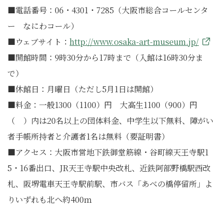
■電話番号：06・4301・7285（大阪市総合コールセンタ
ー なにわコール）
■ウェブサイト：
http://www.osaka-art-museum.jp/
■開館時間：9時30分から17時まで（入館は16時30分ま
で）
■休館日：月曜日（ただし5月1日は開館）
■料金：一般1300（1100）円 大高生1100（900）円
（ ）内は20名以上の団体料金、中学生以下無料、障がい
者手帳所持者と介護者1名は無料（要証明書）
■アクセス：大阪市営地下鉄御堂筋線・谷町線天王寺駅1
5・16番出口、JR天王寺駅中央改札、近鉄阿部野橋駅西改
札、阪堺電車天王寺駅前駅、市バス「あべの橋停留所」よ
りいずれも北へ約400ｍ