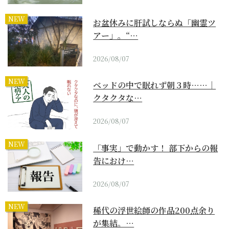
NEW
お盆休みに肝試しならぬ「幽霊ツ
アー」。“…
2026/08/07
NEW
ベッドの中で眠れず朝３時……｜
クタクタな…
2026/08/07
NEW
「事実」で動かす！ 部下からの報
告におけ…
2026/08/07
NEW
稀代の浮世絵師の作品200点余り
が集結。…