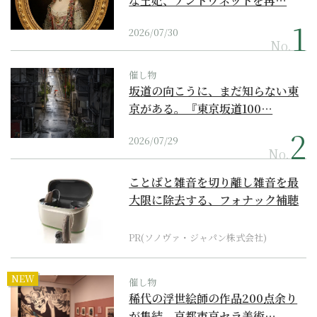
な王妃、アントワネットを再…
2026/07/30
No.
催し物
坂道の向こうに、まだ知らない東
京がある。『東京坂道100…
2026/07/29
No.
ことばと雑音を切り離し雑音を最
大限に除去する、フォナック補聴
器の最上位モデル
PR(ソノヴァ・ジャパン株式会社)
NEW
催し物
稀代の浮世絵師の作品200点余り
が集結。京都市京セラ美術…