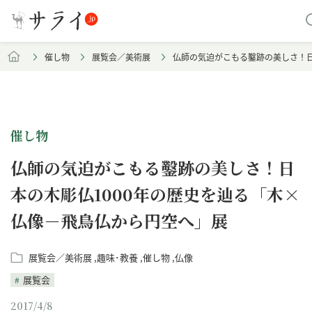
催し物
展覧会／美術展
仏師の気迫がこもる鑿跡の美しさ！日
催し物
仏師の気迫がこもる鑿跡の美しさ！日
本の木彫仏1000年の歴史を辿る「木×
仏像－飛鳥仏から円空へ」展
展覧会／美術展
趣味･教養
催し物
仏像
展覧会
2017/4/8