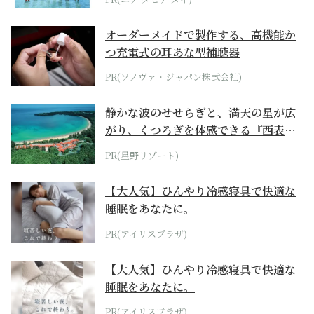
オーダーメイドで製作する、高機能か
つ充電式の耳あな型補聴器
PR(ソノヴァ・ジャパン株式会社)
静かな波のせせらぎと、満天の星が広
がり、くつろぎを体感できる『西表島
ホテル by...
PR(星野リゾート)
【大人気】ひんやり冷感寝具で快適な
睡眠をあなたに。
PR(アイリスプラザ)
【大人気】ひんやり冷感寝具で快適な
睡眠をあなたに。
PR(アイリスプラザ)