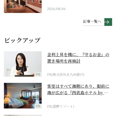
2026/08/06
記事一覧へ
ピックアップ
金利上昇を機に、『守るお金』の
置き場所を再検討
PR
PR(株式会社北九州銀行)
客室はすべて海側にあり、眼前に
海が広がる『西表島ホテル by 星
野リゾート』
PR
PR(星野リゾート)