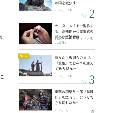
が国を滅ぼす…
2026/08/02
No.
オーダーメイドで製作す
る、高機能かつ充電式の
吸
耳あな型補聴器
PR(ソノヴァ・ジャパン株
式会社)
NEW
悪女から戦国ものまで。
『篤姫』でピークを迎え
て過去15作…
に
2026/08/02
No.
衝撃の羽柴与一郎「初陣
死」を語ろう。どうして
守り切れなか…
2026/07/26