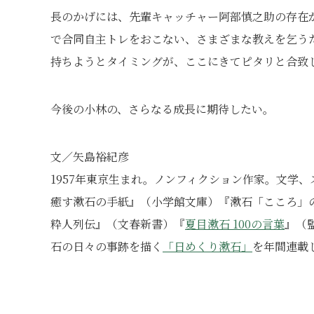
長のかげには、先輩キャッチャー阿部慎之助の存在
で合同自主トレをおこない、さまざまな教えを乞う
持ちようとタイミングが、ここにきてピタリと合致
今後の小林の、さらなる成長に期待したい。
文／矢島裕紀彦
1957年東京生まれ。ノンフィクション作家。文学
癒す漱石の手紙』（小学館文庫）『漱石「こころ」
粋人列伝』（文春新書）『
夏目漱石 100の言葉
』（
石の日々の事跡を描く
「日めくり漱石」
を年間連載