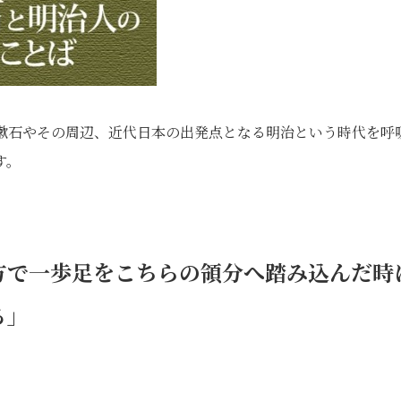
年。漱石やその周辺、近代日本の出発点となる明治という時代を呼
す。
方で一歩足をこちらの領分へ踏み込んだ時
る」