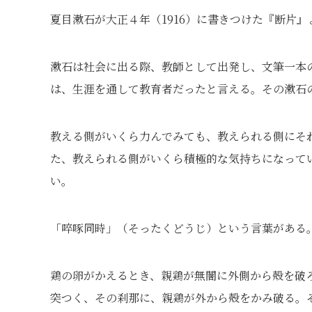
夏目漱石が大正４年（1916）に書きつけた『断片』
漱石は社会に出る際、教師として出発し、文筆一本
は、生涯を通して教育者だったと言える。その漱石
教える側がいくら力んでみても、教えられる側にそ
た、教えられる側がいくら積極的な気持ちになって
い。
「啐啄同時」（そったくどうじ）という言葉がある
鶏の卵がかえるとき、親鶏が無闇に外側から殻を破
突つく、その刹那に、親鶏が外から殻をかみ破る。