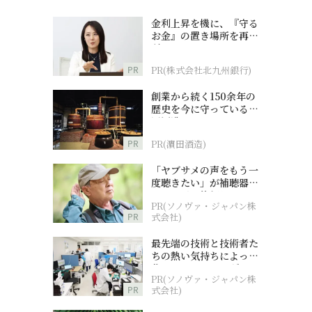
金利上昇を機に、『守る
お金』の置き場所を再検
討
PR
PR(株式会社北九州銀行)
創業から続く150余年の
歴史を今に守っている濵
田酒造
PR
PR(濵田酒造)
「ヤブサメの声をもう一
度聴きたい」が補聴器チ
ャレンジの後押しに
PR(ソノヴァ・ジャパン株
PR
式会社)
最先端の技術と技術者た
ちの熱い気持ちによって
作られているオーダーメ
PR(ソノヴァ・ジャパン株
イド補聴器
PR
式会社)