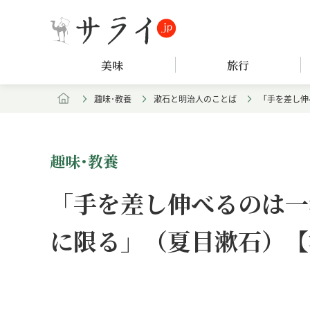
美味
旅行
趣味･教養
漱石と明治人のことば
「手を差し伸
趣味･教養
「手を差し伸べるのは一
に限る」（夏目漱石）【
Loaded
:
/
Unmute
8.25%