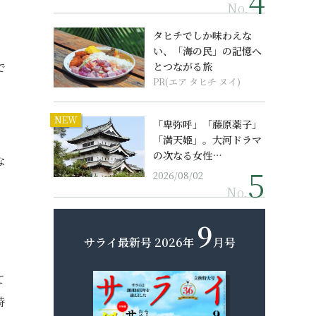
No.
タヒチでしか味わえな
い、「海の民」の記憶へ
で
とつながる旅
PR(エア タヒチ ヌイ)
NEW
「卑弥呼」「藤原薬子」
「満天姫」。大河ドラマ
の次なる女性…
な
2026/08/02
No.
9
サライ最新号
2026年
月号
て
時