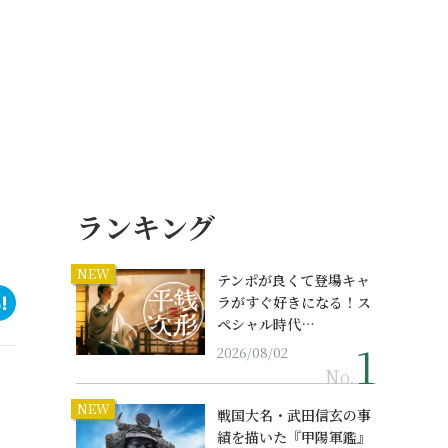
ランキング
NEW
テンポが良くて登場キャ
ラがすぐ好きになる！ス
ペシャル時代…
2026/08/02
No.
NEW
戦国大名・武田信玄の事
績を描いた『甲陽軍鑑』