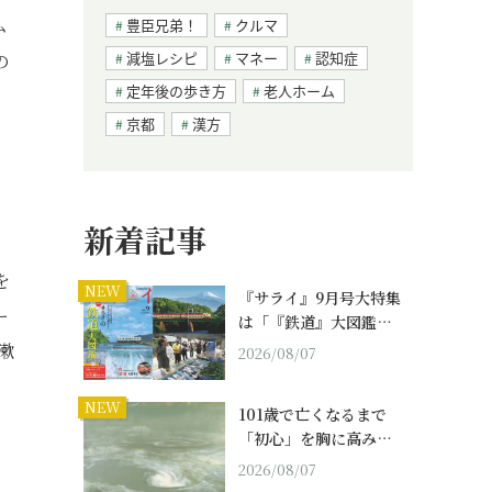
ム
豊臣兄弟！
クルマ
減塩レシピ
マネー
認知症
の
定年後の歩き方
老人ホーム
京都
漢方
新着記事
を
NEW
『サライ』9月号大特集
ー
は「『鉄道』大図鑑…
漱
2026/08/07
NEW
101歳で亡くなるまで
「初心」を胸に高み…
2026/08/07