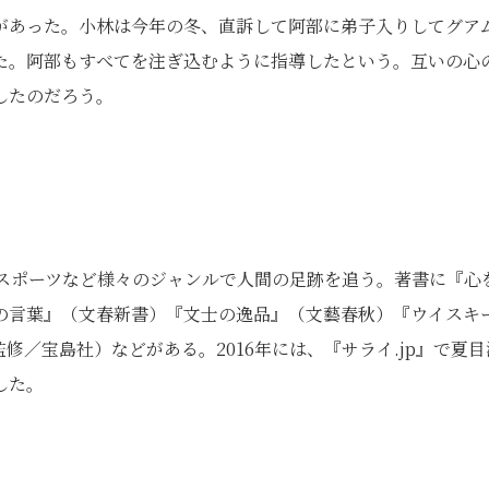
があった。小林は今年の冬、直訴して阿部に弟子入りしてグア
た。阿部もすべてを注ぎ込むように指導したという。互いの心
したのだろう。
、スポーツなど様々のジャンルで人間の足跡を追う。著書に『心
の言葉』（文春新書）『文士の逸品』（文藝春秋）『ウイスキ
監修／宝島社）などがある。2016年には、『サライ.jp』で夏目
した。