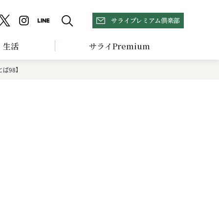
サライプレミアム倶楽部
生活
サライPremium
ば98】