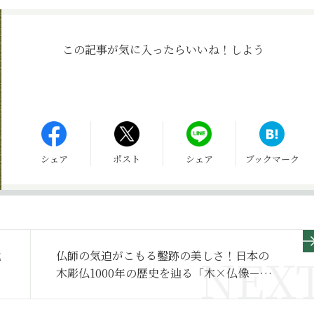
この記事が気に入ったら
いいね！しよう
シェア
ポスト
シェア
ブックマーク
代
仏師の気迫がこもる鑿跡の美しさ！日本の
木彫仏1000年の歴史を辿る「木×仏像－飛
鳥仏から円空へ」展