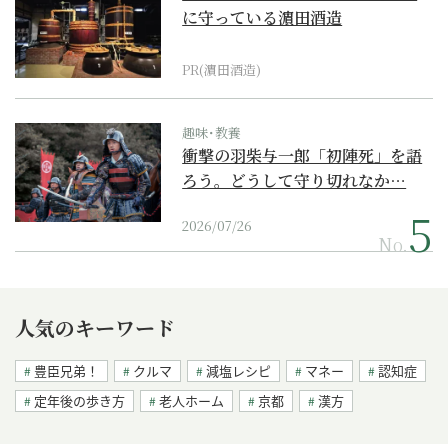
に守っている濵田酒造
PR(濵田酒造)
趣味･教養
衝撃の羽柴与一郎「初陣死」を語
ろう。どうして守り切れなか…
2026/07/26
No.
人気のキーワード
豊臣兄弟！
クルマ
減塩レシピ
マネー
認知症
定年後の歩き方
老人ホーム
京都
漢方