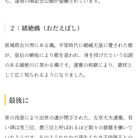
ち、逢坂の関記念公園が整備されています。
２：緒絶橋（おだえばし）
宮城県古川市にある橋。平安時代に嵯峨天皇に愛された姫
が、皇后の嫉妬により都を追われ、身を投げたという伝説
のある緒絶川に架かる橋です。道雅の和歌により、歌枕と
して広く知られるようになりました。
最後に
家の没落により出世の道が閉ざされた、左京大夫道雅。若
い頃は荒三位、悪三位と呼ばれるほど数々の狼藉を働いて
いたようです。そのようななかで芽生えた当子内親王との