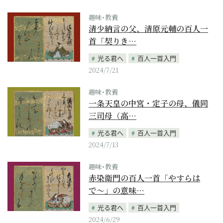
趣味･教養
清少納言の父、清原元輔の百人一
首「契りき…
光る君へ
百人一首入門
2024/7/21
趣味･教養
一条天皇の中宮・定子の母、儀同
三司母（高…
光る君へ
百人一首入門
2024/7/13
趣味･教養
赤染衛門の百人一首「やすらは
で〜」の意味…
光る君へ
百人一首入門
2024/6/29