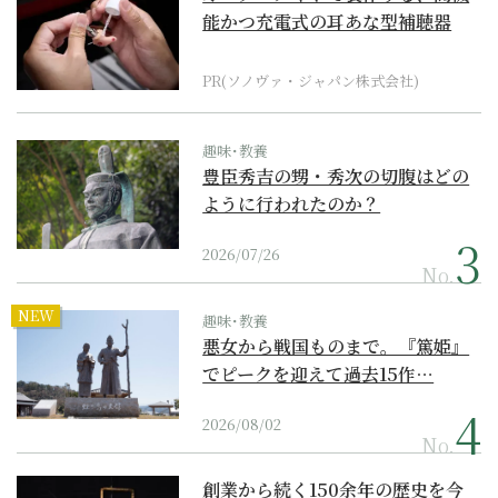
能かつ充電式の耳あな型補聴器
PR(ソノヴァ・ジャパン株式会社)
趣味･教養
豊臣秀吉の甥・秀次の切腹はどの
ように行われたのか？
2026/07/26
No.
NEW
趣味･教養
悪女から戦国ものまで。『篤姫』
でピークを迎えて過去15作…
2026/08/02
No.
創業から続く150余年の歴史を今