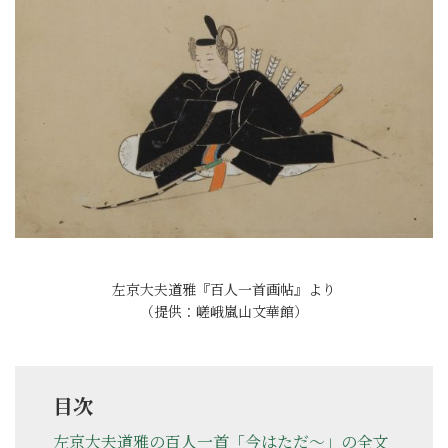
左京大夫道雅『百人一首画帖』より
（提供：嵯峨嵐山文華館）
目次
左京大夫道雅の百人一首「今はただ～」の全文