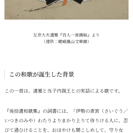
左京大夫道雅『百人一首画帖』より
（提供：嵯峨嵐山文華館）
この和歌が誕生した背景
この一首は、道雅と当子内親王との実話による歌です。
『後拾遺和歌集』の詞書には、「伊勢の斎宮（さいぐう／
いつきのみや）わたりよりまかり上りて侍りける人に、忍
びて通ひけることを、おほやけも聞こしめして、守り女