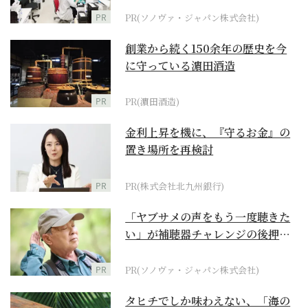
PR
PR(ソノヴァ・ジャパン株式会社)
創業から続く150余年の歴史を今
に守っている濵田酒造
PR
PR(濵田酒造)
金利上昇を機に、『守るお金』の
置き場所を再検討
PR
PR(株式会社北九州銀行)
「ヤブサメの声をもう一度聴きた
い」が補聴器チャレンジの後押し
に
PR
PR(ソノヴァ・ジャパン株式会社)
タヒチでしか味わえない、「海の