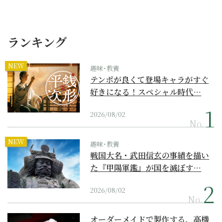
ランキング
NEW
趣味･教養
テンポが良くて登場キャラがすぐ
好きになる！スペシャル時代…
2026/08/02
No.
NEW
趣味･教養
戦国大名・武田信玄の事績を描い
た『甲陽軍鑑』が国を滅ぼす…
2026/08/02
No.
オーダーメイドで製作する、高機