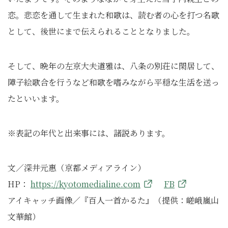
恋。悲恋を通して生まれた和歌は、読む者の心を打つ名歌
として、後世にまで伝えられることとなりました。
そして、晩年の左京大夫道雅は、八条の別荘に閑居して、
障子絵歌合を行うなど和歌を嗜みながら平穏な生活を送っ
たといいます。
※表記の年代と出来事には、諸説あります。
文／深井元惠（京都メディアライン）
HP：
https://kyotomedialine.com
FB
アイキャッチ画像／『百人一首かるた』（提供：嵯峨嵐山
文華館）