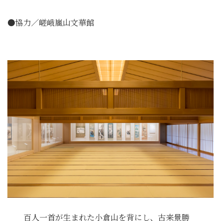
●協力／嵯峨嵐山文華館
百人一首が生まれた小倉山を背にし、古来景勝