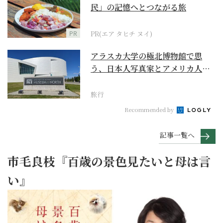
民」の記憶へとつながる旅
PR
PR(エア タヒチ ヌイ)
アラスカ大学の極北博物館で思
う、日本人写真家とアメリカ人放
浪者の生涯
旅行
Recommended by
記事一覧へ
市毛良枝『百歳の景色見たいと母は言
い』