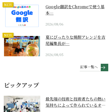
NEW
Google翻訳をChromeで使う基
本…
2026/08/06
NEW
夏にぴったりな焼酎アレンジを吉
尾編集長が…
2026/08/05
記事一覧へ
ピックアップ
最先端の技術と技術者たちの熱い
気持ちによって作られているオー
ダーメイド補聴器