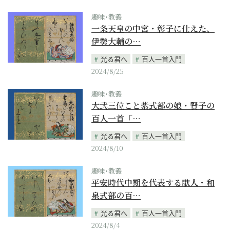
趣味･教養
一条天皇の中宮・彰子に仕えた、
伊勢大輔の…
光る君へ
百人一首入門
2024/8/25
趣味･教養
大弐三位こと紫式部の娘・賢子の
百人一首「…
光る君へ
百人一首入門
2024/8/10
趣味･教養
平安時代中期を代表する歌人・和
泉式部の百…
光る君へ
百人一首入門
2024/8/4