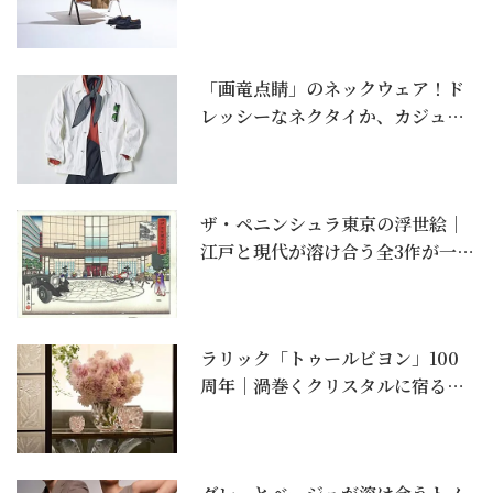
「画竜点睛」のネックウェア！ド
レッシーなネクタイか、カジュア
ルなストール＆スカー...
ザ・ペニンシュラ東京の浮世絵｜
江戸と現代が溶け合う全3作が一般
購入可能に
ラリック「トゥールビヨン」100
周年｜渦巻くクリスタルに宿る一
世紀の美。コーラル...