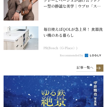
グレーとベージュが溶け合うトノ
ー型の静謐な美学｜ウブロ「スピ
リット オブ ビッグ...
毎日使えばQOLが急上昇！ 食器洗
い機のある暮らし
PR(Bosch（G-Place）)
Recommended by
記事一覧へ