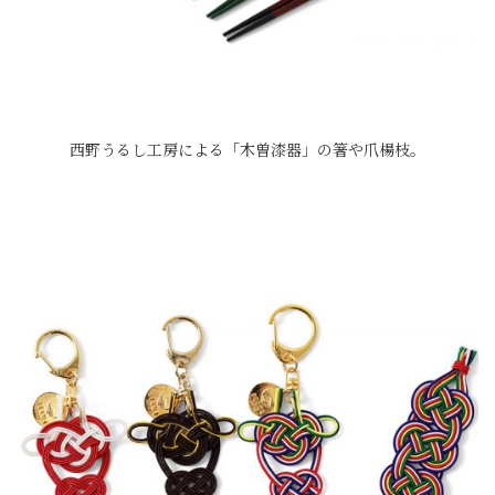
西野うるし工房による「木曽漆器」の箸や爪楊枝。