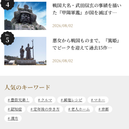
戦国大名・武田信玄の事績を描い
た『甲陽軍鑑』が国を滅ぼす…
2026/08/02
No.
悪女から戦国ものまで。『篤姫』
でピークを迎えて過去15作…
2026/08/02
人気のキーワード
豊臣兄弟！
クルマ
減塩レシピ
マネー
認知症
定年後の歩き方
老人ホーム
京都
漢方