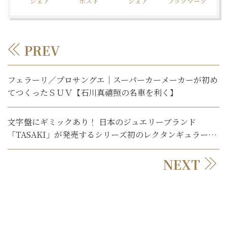
シェア
ポスト
シェア
ブックマーク
PREV
フェラーリ／プロサングエ｜スーパーカーメーカーが初め
てつくったＳＵＶ【石川真禧照の名車を利く】
文字盤にギミックあり！ 日本のジュエリーブランド
「TASAKI」が発売するシリーズ初のレクタンギュラーモ
デル
NEXT