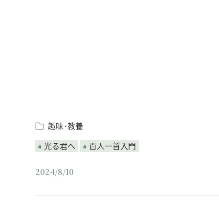
Loaded
:
/
Unmute
7.90%
趣味･教養
光る君へ
百人一首入門
2024/8/10