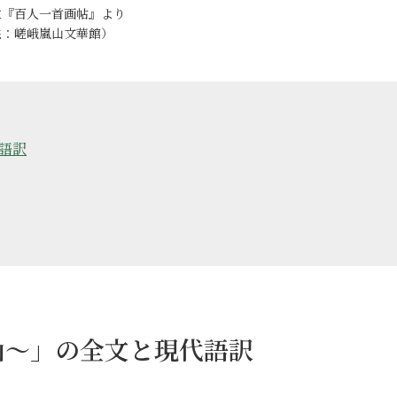
位『百人一首画帖』より
供：嵯峨嵐山文華館）
語訳
山〜」の全文と現代語訳