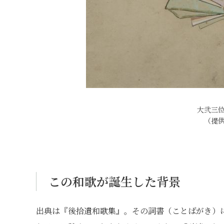
大弐三
（提
この和歌が誕生した背景
出典は『後拾遺和歌集』。その詞書（ことばがき）