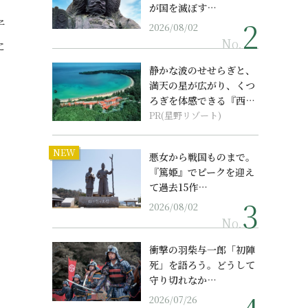
が国を滅ぼす…
子
2026/08/02
No.
に
静かな波のせせらぎと、
満天の星が広がり、くつ
ろぎを体感できる『西表
島ホテル by...
PR(星野リゾート)
NEW
悪女から戦国ものまで。
『篤姫』でピークを迎え
て過去15作…
2026/08/02
No.
衝撃の羽柴与一郎「初陣
死」を語ろう。どうして
守り切れなか…
2026/07/26