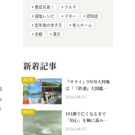
豊臣兄弟！
クルマ
減塩レシピ
マネー
認知症
定年後の歩き方
老人ホーム
京都
漢方
、
新着記事
NEW
『サライ』9月号大特集
は「『鉄道』大図鑑…
笹
2026/08/07
な
る
NEW
101歳で亡くなるまで
「初心」を胸に高み…
2026/08/07