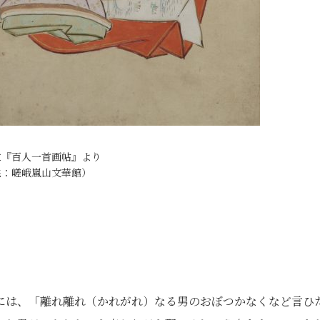
位『百人一首画帖』より
供：嵯峨嵐山文華館）
には、「離れ離れ（かれがれ）なる男のおぼつかなくなど言ひ