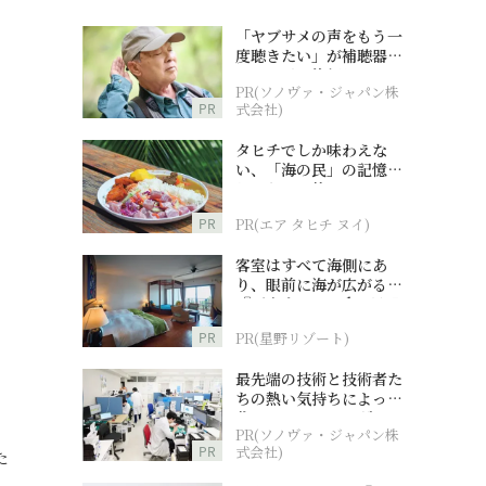
「ヤブサメの声をもう一
度聴きたい」が補聴器チ
ャレンジの後押しに
PR(ソノヴァ・ジャパン株
PR
式会社)
タヒチでしか味わえな
い、「海の民」の記憶へ
とつながる旅
PR
PR(エア タヒチ ヌイ)
客室はすべて海側にあ
り、眼前に海が広がる
『西表島ホテル by 星野
リゾート』
PR
PR(星野リゾート)
最先端の技術と技術者た
ちの熱い気持ちによって
作られているオーダーメ
PR(ソノヴァ・ジャパン株
イド補聴器
PR
式会社)
た