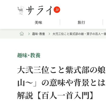
美味
旅行
趣味･教養
大弐三位こと紫式部の娘・賢子の百人一
趣味･教養
大弐三位こと紫式部の娘
山〜」の意味や背景とは
解説【百人一首入門】