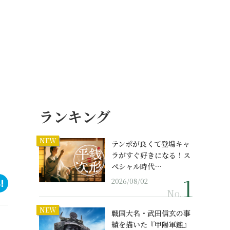
ランキング
NEW
テンポが良くて登場キャ
ラがすぐ好きになる！ス
ペシャル時代…
2026/08/02
No.
NEW
戦国大名・武田信玄の事
績を描いた『甲陽軍鑑』