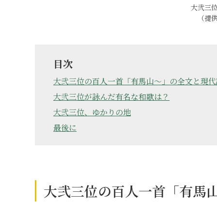
大弐三
（提
目次
大弐三位の百人一首「有馬山〜」の全文と現代
大弐三位が詠んだ有名な和歌は？
大弐三位、ゆかりの地
最後に
大弐三位の百人一首「有馬