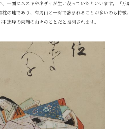
で、一面にススキやネザサが生い茂っていたといいます。『万
歌枕の地であり、有馬山と一対で詠まれることが多いのも特徴
六甲連峰の東端の山々のことだと推測されます。