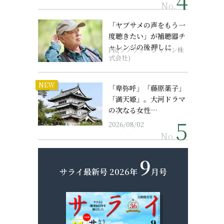
No.
「ヤブサメの声をもう一
度聴きたい」が補聴器チ
ャレンジの後押しに
PR(ソノヴァ・ジャパン株
式会社)
NEW
「卑弥呼」「藤原薬子」
「満天姫」。大河ドラマ
の次なる女性…
2026/08/02
No.
9
サライ最新号
2026年
月号