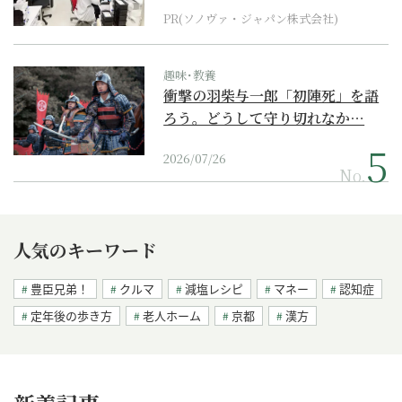
PR(ソノヴァ・ジャパン株式会社)
趣味･教養
衝撃の羽柴与一郎「初陣死」を語
ろう。どうして守り切れなか…
2026/07/26
No.
人気のキーワード
豊臣兄弟！
クルマ
減塩レシピ
マネー
認知症
定年後の歩き方
老人ホーム
京都
漢方