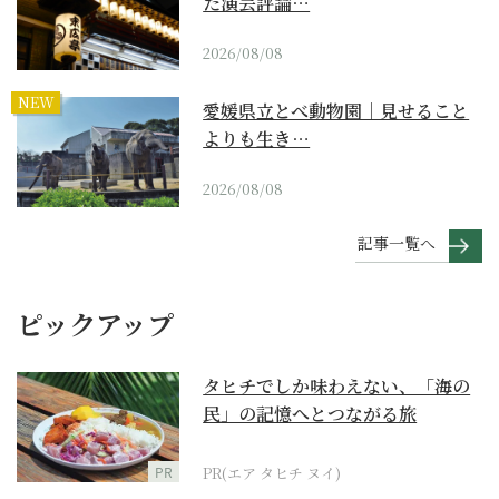
た演芸評論…
2026/08/08
NEW
愛媛県立とべ動物園｜見せること
よりも生き…
2026/08/08
記事一覧へ
ピックアップ
タヒチでしか味わえない、「海の
民」の記憶へとつながる旅
PR
PR(エア タヒチ ヌイ)