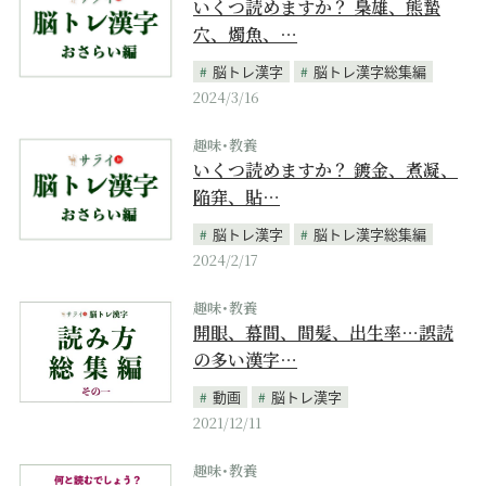
いくつ読めますか？ 梟雄、熊蟄
穴、燭魚、…
脳トレ漢字
脳トレ漢字総集編
2024/3/16
趣味･教養
いくつ読めますか？ 鍍金、煮凝、
陥穽、貼…
脳トレ漢字
脳トレ漢字総集編
2024/2/17
趣味･教養
開眼、幕間、間髪、出生率…誤読
の多い漢字…
動画
脳トレ漢字
2021/12/11
趣味･教養