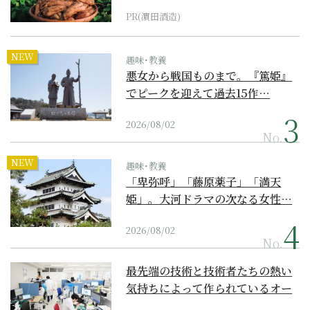
PR(濵田酒造)
NEW
趣味･教養
悪女から戦国ものまで。『篤姫』
でピークを迎えて過去15作…
2026/08/02
No.
NEW
趣味･教養
「卑弥呼」「藤原薬子」「満天
姫」。大河ドラマの次なる女性…
2026/08/02
No.
最先端の技術と技術者たちの熱い
気持ちによって作られているオー
ダーメイド補聴器