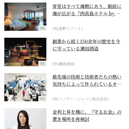
客室はすべて海側にあり、眼前に
海が広がる『西表島ホテル by 星
野リゾート』
PR
PR(星野リゾート)
創業から続く150余年の歴史を今
に守っている濵田酒造
PR
PR(濵田酒造)
最先端の技術と技術者たちの熱い
気持ちによって作られているオー
ダーメイド補聴器
PR
PR(ソノヴァ・ジャパン株式会社)
金利上昇を機に、『守るお金』の
置き場所を再検討