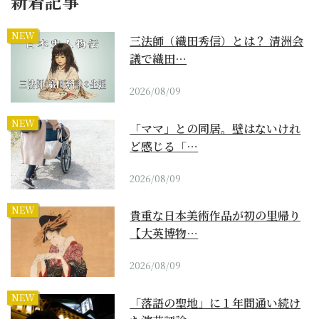
新着記事
NEW
三法師（織田秀信）とは？ 清洲会
議で織田…
2026/08/09
NEW
「ママ」との同居。壁はないけれ
ど感じる「…
2026/08/09
NEW
貴重な日本美術作品が初の里帰り
【大英博物…
2026/08/09
NEW
「落語の聖地」に１年間通い続け