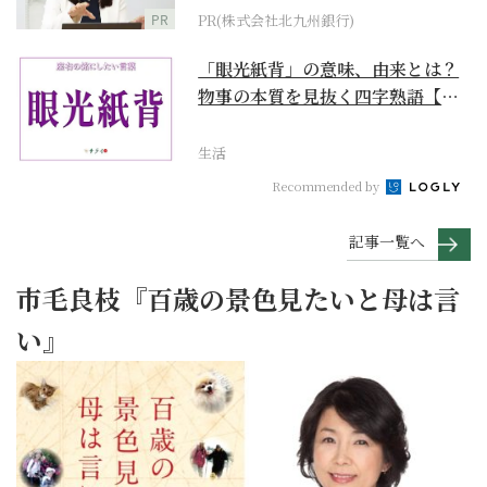
PR
PR(株式会社北九州銀行)
「眼光紙背」の意味、由来とは？
物事の本質を見抜く四字熟語【座
右の銘にしたい言葉...
生活
Recommended by
記事一覧へ
市毛良枝『百歳の景色見たいと母は言
い』