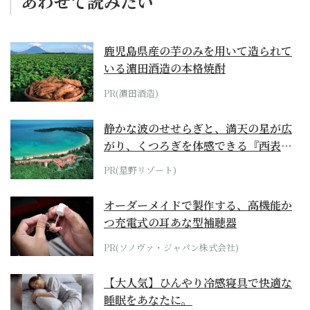
あわせて読みたい
鹿児島県産の芋のみを用いて造られて
いる濵田酒造の本格焼酎
PR(濵田酒造)
静かな波のせせらぎと、満天の星が広
がり、くつろぎを体感できる『西表島
ホテル by...
PR(星野リゾート)
オーダーメイドで製作する、高機能か
つ充電式の耳あな型補聴器
PR(ソノヴァ・ジャパン株式会社)
【大人気】ひんやり冷感寝具で快適な
睡眠をあなたに。