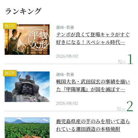
ランキング
NEW
趣味･教養
テンポが良くて登場キャラがすぐ
好きになる！スペシャル時代…
2026/08/02
No.
NEW
趣味･教養
戦国大名・武田信玄の事績を描い
た『甲陽軍鑑』が国を滅ぼす…
2026/08/02
No.
鹿児島県産の芋のみを用いて造ら
れている濵田酒造の本格焼酎