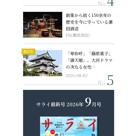
No.
創業から続く150余年の
歴史を今に守っている濵
田酒造
PR(濵田酒造)
NEW
「卑弥呼」「藤原薬子」
「満天姫」。大河ドラマ
の次なる女性…
2026/08/02
No.
9
サライ最新号
2026年
月号