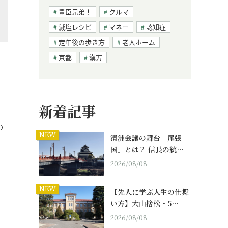
豊臣兄弟！
クルマ
減塩レシピ
マネー
認知症
定年後の歩き方
老人ホーム
京都
漢方
新着記事
の
NEW
清洲会議の舞台「尾張
国」とは？ 信長の統…
2026/08/08
NEW
【先人に学ぶ人生の仕舞
い方】大山捨松・5…
2026/08/08