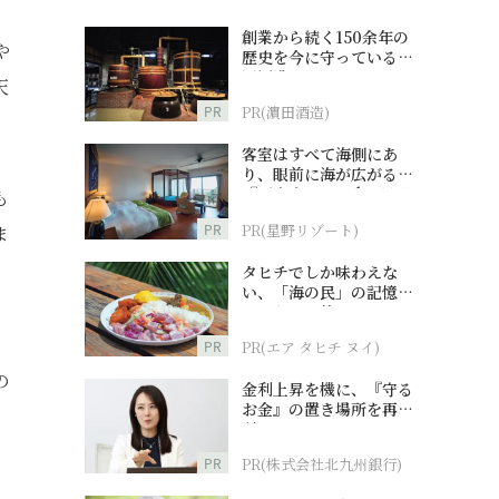
創業から続く150余年の
や
歴史を今に守っている濵
田酒造
天
PR
PR(濵田酒造)
客室はすべて海側にあ
り、眼前に海が広がる
『西表島ホテル by 星野
も
リゾート』
PR
PR(星野リゾート)
ま
タヒチでしか味わえな
い、「海の民」の記憶へ
とつながる旅
白
PR
PR(エア タヒチ ヌイ)
の
金利上昇を機に、『守る
お金』の置き場所を再検
討
PR
PR(株式会社北九州銀行)