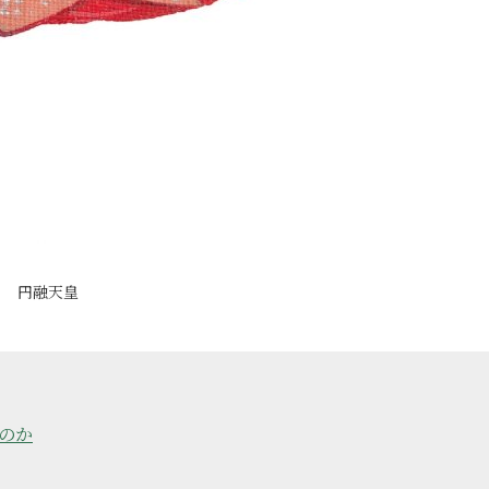
円融天皇
のか