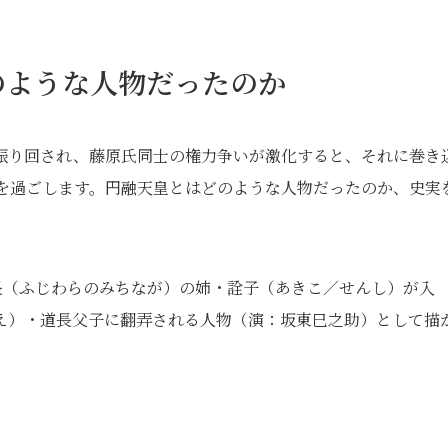
のような人物だったのか
振り回され、藤原氏同士の権力争いが激化すると、それに巻き
月を過ごします。円融天皇とはどのような人物だったのか、史実
道長（ふじわらのみちなが）の姉・詮子（あきこ／せんし）が入
え）・道長父子に翻弄される人物（演：坂東巳之助）として描