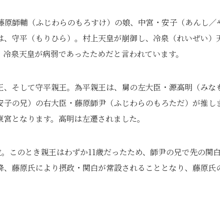
は藤原師輔（ふじわらのもろすけ）の娘、中宮・安子（あんし／
は、守平（もりひら）。村上天皇が崩御し、冷泉（れいぜい）
。冷泉天皇が病弱であったためだと言われています。
王、そして守平親王。為平親王は、舅の左大臣・源高明（みな
安子の兄）の右大臣・藤原師尹（ふじわらのもろただ）が推し
東宮となります。高明は左遷されました。
位。このとき親王はわずか11歳だったため、師尹の兄で先の関
降、藤原氏により摂政・関白が常設されることとなり、藤原氏