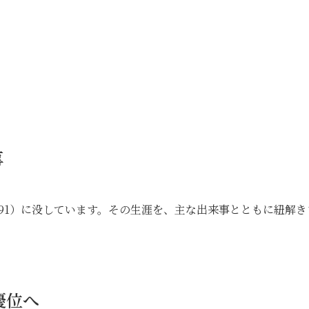
事
991）に没しています。その生涯を、主な出来事とともに紐解き
優位へ