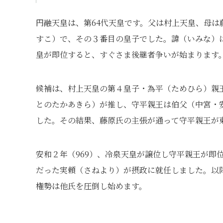
円融天皇は、第64代天皇です。父は村上天皇、母
すこ）で、その３番目の皇子でした。諱（いみな）
皇が即位すると、すぐさま後継者争いが始まります
候補は、村上天皇の第４皇子・為平（ためひら）親
とのたかあきら）が推し、守平親王は伯父（中宮・
した。その結果、藤原氏の主張が通って守平親王が
安和２年（969）、冷泉天皇が譲位し守平親王が即
だった実頼（さねより）が摂政に就任しました。以
権勢は他氏を圧倒し始めます。