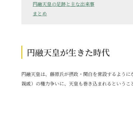
円融天皇の足跡と主な出来事
まとめ
円融天皇が生きた時代
円融天皇は、藤原氏が摂政・関白を常設するように
親戚）の権力争いに、天皇も巻き込まれるというこ