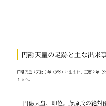
円融天皇の足跡と主な出来
円融天皇は天徳３年（959）に生まれ、正暦２年（
しょう。
円融天皇、即位。藤原氏の絶対