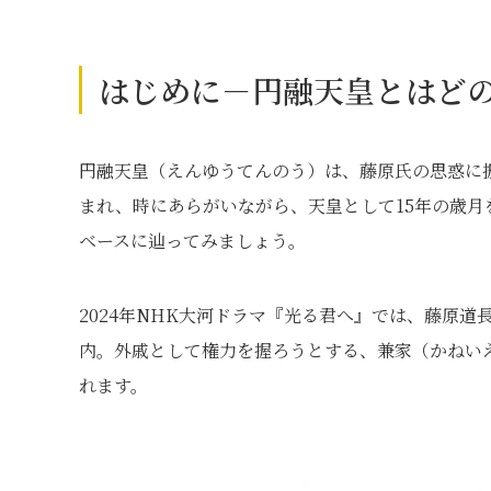
はじめに－円融天皇とはど
円融天皇（えんゆうてんのう）は、藤原氏の思惑に
まれ、時にあらがいながら、天皇として15年の歳
ベースに辿ってみましょう。
2024年NHK大河ドラマ『光る君へ』では、藤原
内。外戚として権力を握ろうとする、兼家（かねい
れます。