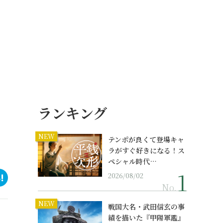
ランキング
NEW
テンポが良くて登場キャ
ラがすぐ好きになる！ス
ペシャル時代…
2026/08/02
No.
NEW
戦国大名・武田信玄の事
績を描いた『甲陽軍鑑』