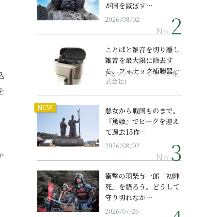
が国を滅ぼす…
2026/08/02
No.
ことばと雑音を切り離し
雑音を最大限に除去す
る、フォナック補聴器の
PR(ソノヴァ・ジャパン株
込
最上位モデル
式会社)
を
NEW
悪女から戦国ものまで。
『篤姫』でピークを迎え
て過去15作…
2026/08/02
か
No.
衝撃の羽柴与一郎「初陣
死」を語ろう。どうして
守り切れなか…
2026/07/26