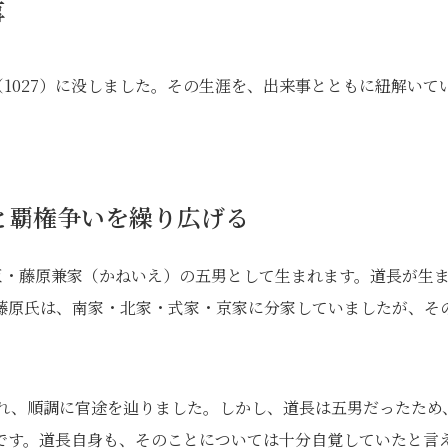
事
（1027）に没しました。その生涯を、出来事とともに紐解いて
と覇権争いを繰り広げる
臣・藤原兼家（かねいえ）の五男として生まれます。道長が生
藤原氏は、南家・北家・式家・京家に分家していましたが、そ
され、順調に官途を辿りました。しかし、道長は五男だったため
です。道長自身も、そのことについては十分自覚していたと言