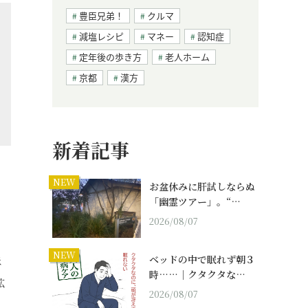
豊臣兄弟！
クルマ
減塩レシピ
マネー
認知症
定年後の歩き方
老人ホーム
京都
漢方
新着記事
NEW
お盆休みに肝試しならぬ
「幽霊ツアー」。“…
2026/08/07
NEW
ベッドの中で眠れず朝３
ほ
時……｜クタクタな…
拡
2026/08/07