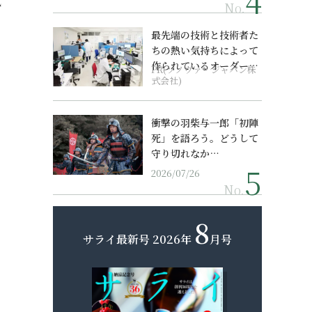
式
No.
最先端の技術と技術者た
ちの熱い気持ちによって
作られているオーダーメ
PR(ソノヴァ・ジャパン株
イド補聴器
式会社)
衝撃の羽柴与一郎「初陣
死」を語ろう。どうして
守り切れなか…
2026/07/26
No.
8
サライ最新号
2026年
月号