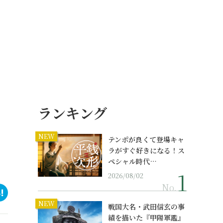
ランキング
NEW
テンポが良くて登場キャ
ラがすぐ好きになる！ス
ペシャル時代…
2026/08/02
No.
NEW
戦国大名・武田信玄の事
績を描いた『甲陽軍鑑』