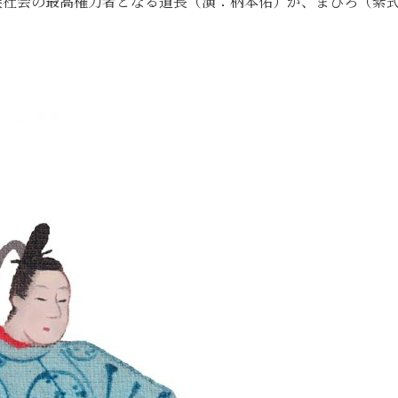
貴族社会の最高権力者となる道長（演：柄本佑）が、まひろ（紫