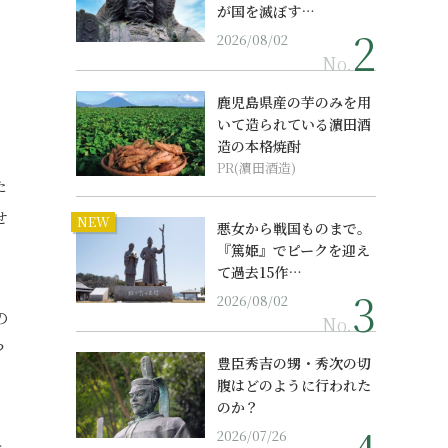
が国を滅ぼす…
2026/08/02
No.
鹿児島県産の芋のみを用
いて造られている濵田酒
造の本格焼酎
PR(濵田酒造)
た
せ
NEW
悪女から戦国ものまで。
『篤姫』でピークを迎え
て過去15作…
2026/08/02
の
No.
？
豊臣秀吉の甥・秀次の切
腹はどのように行われた
のか？
2026/07/26