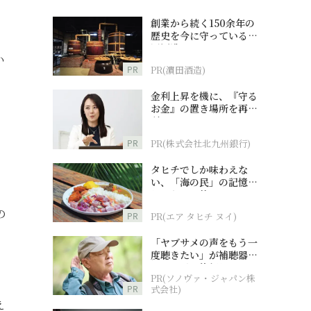
創業から続く150余年の
歴史を今に守っている濵
田酒造
い
PR
PR(濵田酒造)
金利上昇を機に、『守る
お金』の置き場所を再検
討
PR
PR(株式会社北九州銀行)
タヒチでしか味わえな
い、「海の民」の記憶へ
ま
とつながる旅
の
PR
PR(エア タヒチ ヌイ)
「ヤブサメの声をもう一
度聴きたい」が補聴器チ
ャレンジの後押しに
PR(ソノヴァ・ジャパン株
、
PR
式会社)
え