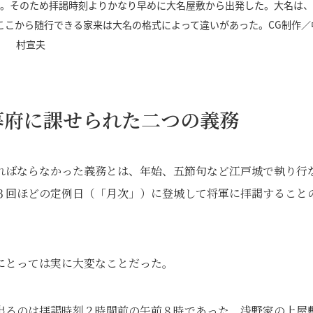
た。そのため拝謁時刻よりかなり早めに大名屋敷から出発した。大名は
ここから随行できる家来は大名の格式によって違いがあった。CG制作／
村宣夫
幕府に課せられた二つの義務
ればならなかった義務とは、年始、五節句など江戸城で執り行
３回ほどの定例日（「月次」）に登城して将軍に拝謁すること
にとっては実に大変なことだった。
出るのは拝謁時刻２時間前の午前８時であった。浅野家の上屋