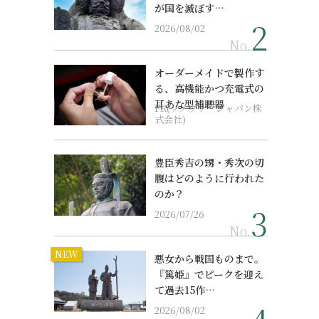
が国を滅ぼす…
2026/08/02
No.
オーダーメイドで製作す
る、高機能かつ充電式の
耳あな型補聴器
PR(ソノヴァ・ジャパン株
式会社)
豊臣秀吉の甥・秀次の切
腹はどのように行われた
のか？
2026/07/26
No.
NEW
悪女から戦国ものまで。
『篤姫』でピークを迎え
て過去15作…
2026/08/02