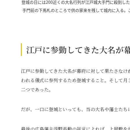
登城の日には200近くの大名行列が江戸城大手門に殺到し
手門前の下馬札のところで供の家来を残して城内に入る。
江戸に参勤してきた大名が
江戸に参勤してきた大名が幕府に対して果たさなけ
われる儀式に参列するため登城すること。そして月
二つであった。
だが、一口に登城といっても、当の大名や藩士たち
最後の広島藩主浅野長勲の証言によれば、上屋敷を