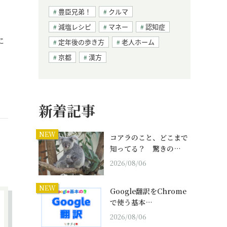
豊臣兄弟！
クルマ
減塩レシピ
マネー
認知症
に
定年後の歩き方
老人ホーム
京都
漢方
新着記事
NEW
コアラのこと、どこまで
知ってる？ 驚きの…
2026/08/06
NEW
Google翻訳をChrome
で使う基本…
2026/08/06