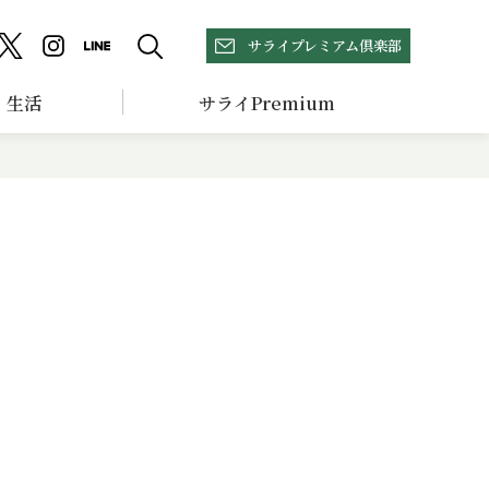
サライプレミアム倶楽部
生活
サライPremium
ち