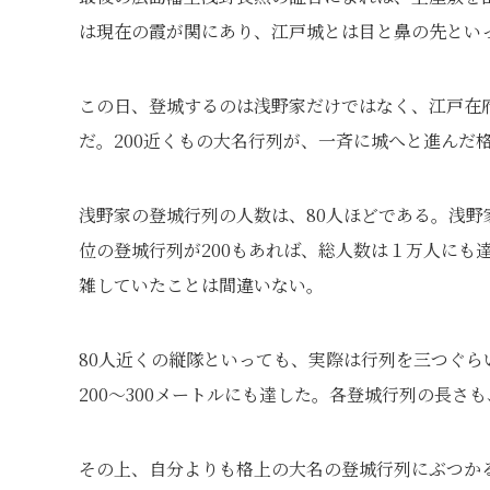
は現在の霞が関にあり、江戸城とは目と鼻の先とい
この日、登城するのは浅野家だけではなく、江戸在
だ。200近くもの大名行列が、一斉に城へと進んだ
浅野家の登城行列の人数は、80人ほどである。浅野
位の登城行列が200もあれば、総人数は１万人にも
雑していたことは間違いない。
80人近くの縦隊といっても、実際は行列を三つぐ
200〜300メートルにも達した。各登城行列の長
その上、自分よりも格上の大名の登城行列にぶつか