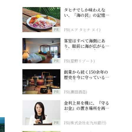
タヒチでしか味わえな
い、「海の民」の記憶へ
とつながる旅
PR
PR(エア タヒチ ヌイ)
客室はすべて海側にあ
り、眼前に海が広がる
『西表島ホテル by 星野
リゾート』
PR
PR(星野リゾート)
創業から続く150余年の
歴史を今に守っている濵
田酒造
PR
PR(濵田酒造)
金利上昇を機に、『守る
お金』の置き場所を再検
討
PR
PR(株式会社北九州銀行)