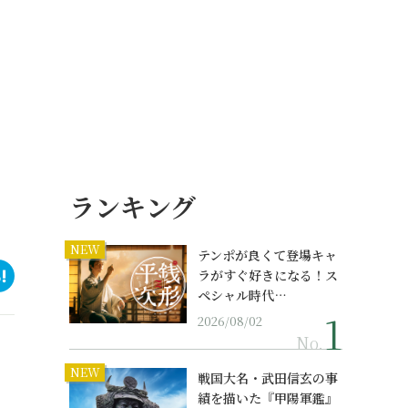
ランキング
NEW
テンポが良くて登場キャ
ラがすぐ好きになる！ス
ペシャル時代…
2026/08/02
No.
NEW
戦国大名・武田信玄の事
績を描いた『甲陽軍鑑』