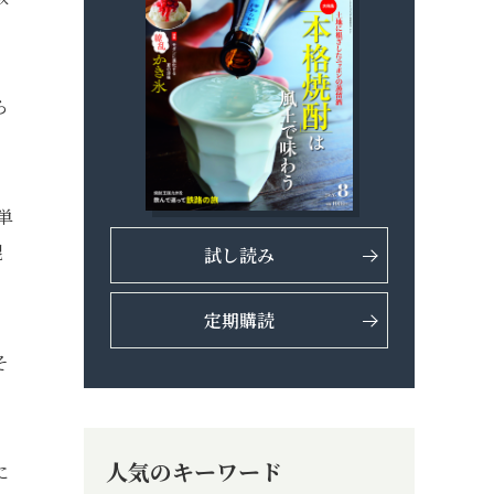
ら
単
混
試し読み
定期購読
そ
人気のキーワード
に