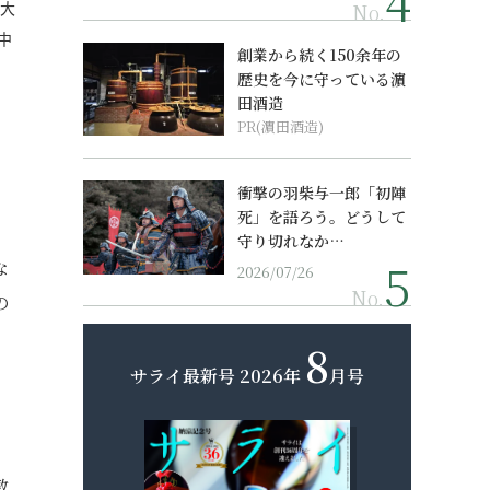
、大
No.
中
創業から続く150余年の
歴史を今に守っている濵
田酒造
PR(濵田酒造)
衝撃の羽柴与一郎「初陣
死」を語ろう。どうして
守り切れなか…
な
2026/07/26
No.
の
8
サライ最新号
2026年
月号
敷