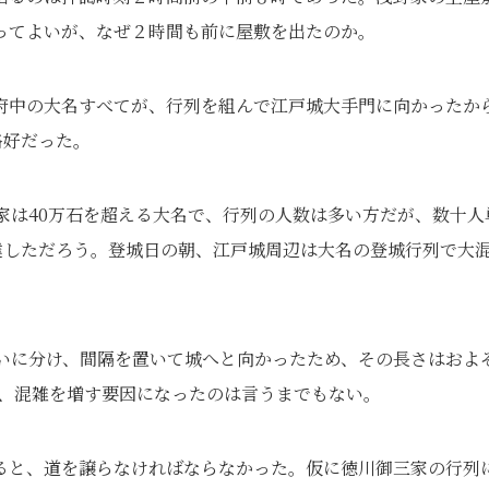
ってよいが、なぜ２時間も前に屋敷を出たのか。
府中の大名すべてが、行列を組んで江戸城大手門に向かったか
格好だった。
家は40万石を超える大名で、行列の人数は多い方だが、数十人
達しただろう。登城日の朝、江戸城周辺は大名の登城行列で大
らいに分け、間隔を置いて城へと向かったため、その長さはおよ
さも、混雑を増す要因になったのは言うまでもない。
ると、道を譲らなければならなかった。仮に徳川御三家の行列