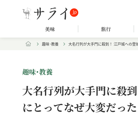
美味
旅行
趣味･教養
大名行列が大手門に殺到！ 江戸城への登
趣味･教養
大名行列が大手門に殺到
にとってなぜ大変だった
Loaded
:
/
Unmute
8.25%