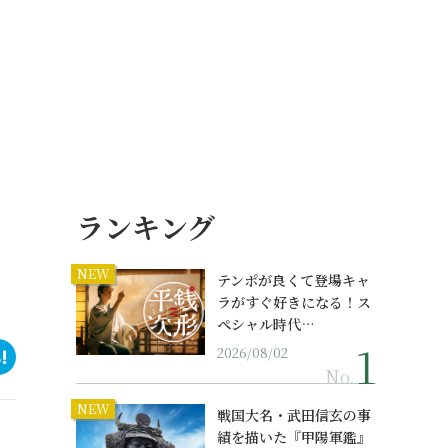
ランキング
NEW
テンポが良くて登場キャ
ラがすぐ好きになる！ス
ペシャル時代…
2026/08/02
No.
NEW
戦国大名・武田信玄の事
績を描いた『甲陽軍鑑』