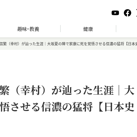
趣味･教養
健康
信繁（幸村）が辿った生涯｜大坂夏の陣で家康に死を覚悟させる信濃の猛将【日本
繁（幸村）が辿った生涯｜大
悟させる信濃の猛将【日本史