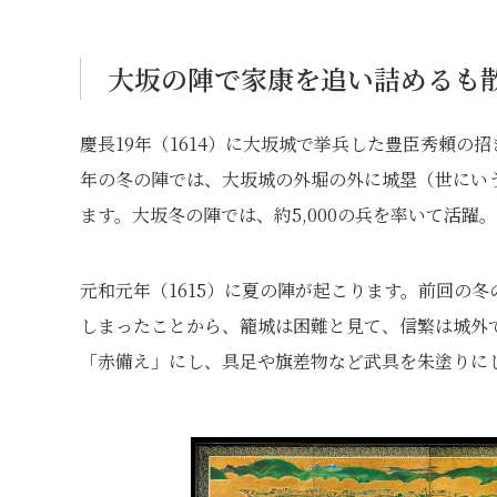
大坂の陣で家康を追い詰めるも
慶長19年（1614）に大坂城で挙兵した豊臣秀頼
年の冬の陣では、大坂城の外堀の外に城塁（世にい
ます。大坂冬の陣では、約5,000の兵を率いて活
元和元年（1615）に夏の陣が起こります。前回の
しまったことから、籠城は困難と見て、信繁は城外
「赤備え」にし、具足や旗差物など武具を朱塗りに