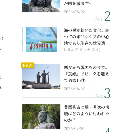
が国を滅ぼす…
2026/08/02
No.
海の民が紡いだ文化。か
つてのポリネシアの中心
の
地であり現在の世界遺産
し
からみえてくる...
PR(エア タヒチ ヌイ)
NEW
悪女から戦国ものまで。
『篤姫』でピークを迎え
て
て過去15作…
な
2026/08/02
No.
豊臣秀吉の甥・秀次の切
腹はどのように行われた
のか？
2026/07/26