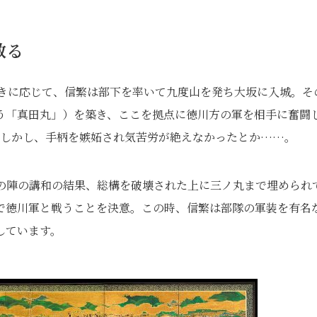
散る
の招きに応じて、信繁は部下を率いて九度山を発ち大坂に入城。そ
う「真田丸」）を築き、ここを拠点に徳川方の軍を相手に奮闘
躍。しかし、手柄を嫉妬され気苦労が絶えなかったとか……。
冬の陣の講和の結果、総構を破壊された上に三ノ丸まで埋められ
で徳川軍と戦うことを決意。この時、信繁は部隊の軍装を有名
しています。