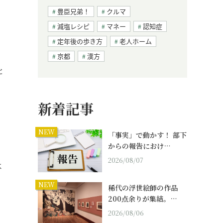
豊臣兄弟！
クルマ
減塩レシピ
マネー
認知症
定年後の歩き方
老人ホーム
京都
漢方
と
新着記事
NEW
「事実」で動かす！ 部下
からの報告におけ…
2026/08/07
よ
NEW
稀代の浮世絵師の作品
200点余りが集結。…
2026/08/06