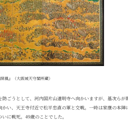
図屏風』（大阪城天守閣所蔵）
を防ごうとして、河内国片山道明寺へ向かいますが、基次らが
向かい、天王寺付近で松平忠直の軍と交戦。一時は家康の本陣
いに戦死。49歳のことでした。