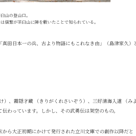
茶臼山の登山口。
では信繁が茶臼山に陣を敷いたことで知られている。
「真田日本一の兵、古より物語にもこれなき由」（島津家久）
すけ）、霧隠才蔵 （きりがくれさいぞう）、三好清海入道 （み
て伝わっています。しかし、その武勇伝は架空のもの。
末から大正初期にかけて発行された立川文庫での創作以降だと