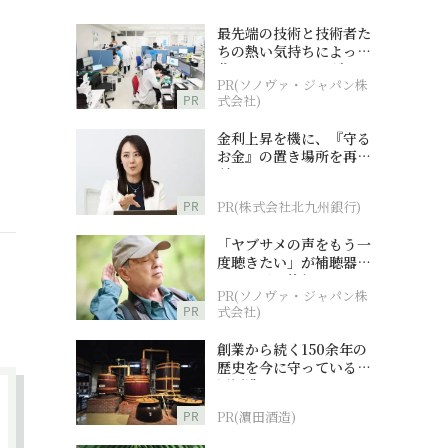
最先端の技術と技術者た
ちの熱い気持ちによって
作られているオーダーメ
PR(ソノヴァ・ジャパン株
イド補聴器
PR
式会社)
金利上昇を機に、『守る
お金』の置き場所を再検
討
PR
PR(株式会社北九州銀行)
「ヤブサメの声をもう一
度聴きたい」が補聴器チ
ャレンジの後押しに
PR(ソノヴァ・ジャパン株
PR
式会社)
創業から続く150余年の
歴史を今に守っている濵
田酒造
PR
PR(濵田酒造)