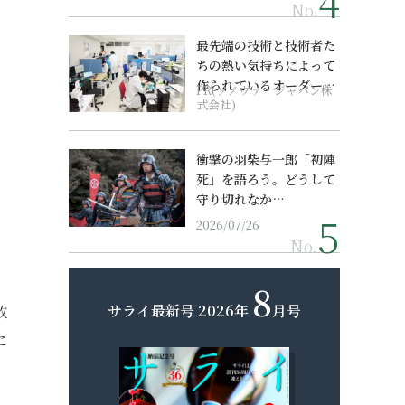
No.
最先端の技術と技術者た
ちの熱い気持ちによって
作られているオーダーメ
PR(ソノヴァ・ジャパン株
イド補聴器
式会社)
衝撃の羽柴与一郎「初陣
死」を語ろう。どうして
守り切れなか…
2026/07/26
No.
8
サライ最新号
2026年
月号
敗
に