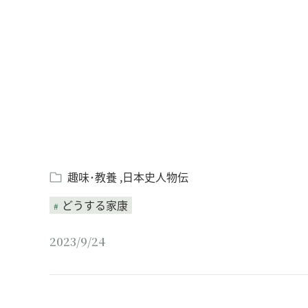
Loaded
:
/
Unmute
8.25%
趣味･教養
日本史人物伝
どうする家康
2023/9/24