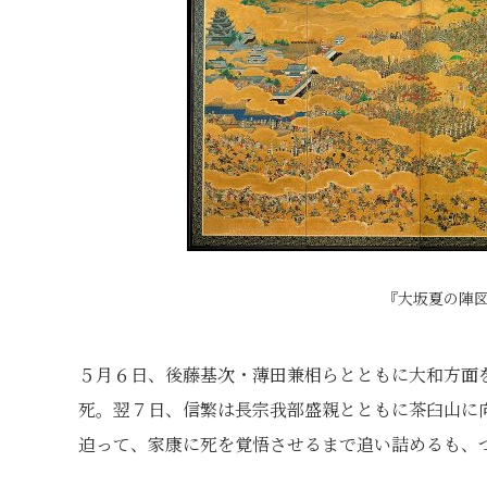
『大坂夏の陣
５月６日、後藤基次・薄田兼相らとともに大和方面
死。翌７日、信繁は長宗我部盛親とともに茶臼山に
迫って、家康に死を覚悟させるまで追い詰めるも、つ