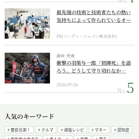
最先端の技術と技術者たちの熱い
気持ちによって作られているオー
ダーメイド補聴器
PR(ソノヴァ・ジャパン株式会社)
趣味･教養
衝撃の羽柴与一郎「初陣死」を語
ろう。どうして守り切れなか…
2026/07/26
No.
人気のキーワード
豊臣兄弟！
クルマ
減塩レシピ
マネー
認知症
定年後の歩き方
老人ホーム
京都
漢方