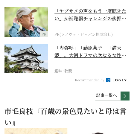
「ヤブサメの声をもう一度聴きた
い」が補聴器チャレンジの後押し
に
PR
PR(ソノヴァ・ジャパン株式会社)
「卑弥呼」「藤原薬子」「満天
姫」。大河ドラマの次なる女性主
人公を勝手に考察【豊臣...
趣味･教養
Recommended by
記事一覧へ
市毛良枝『百歳の景色見たいと母は言
い』