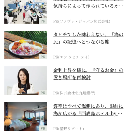
気持ちによって作られているオー
ダーメイド補聴器
PR
PR(ソノヴァ・ジャパン株式会社)
タヒチでしか味わえない、「海の
民」の記憶へとつながる旅
PR
PR(エア タヒチ ヌイ)
金利上昇を機に、『守るお金』の
置き場所を再検討
PR
PR(株式会社北九州銀行)
客室はすべて海側にあり、眼前に
海が広がる『西表島ホテル by 星
野リゾート』
PR
PR(星野リゾート)