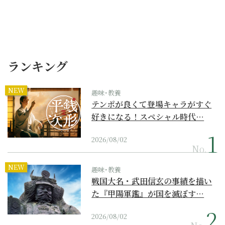
ランキング
NEW
趣味･教養
テンポが良くて登場キャラがすぐ
好きになる！スペシャル時代…
2026/08/02
No.
NEW
趣味･教養
戦国大名・武田信玄の事績を描い
た『甲陽軍鑑』が国を滅ぼす…
2026/08/02