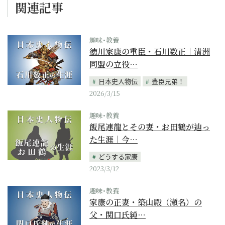
関連記事
趣味･教養
徳川家康の重臣・石川数正｜清洲
同盟の立役…
日本史人物伝
豊臣兄弟！
2026/3/15
趣味･教養
飯尾連龍とその妻・お田鶴が辿っ
た生涯｜今…
どうする家康
2023/3/12
趣味･教養
家康の正妻・築山殿（瀬名）の
父・関口氏純…