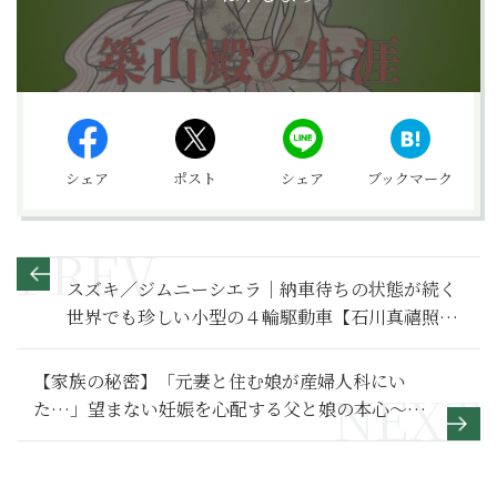
シェア
ポスト
シェア
ブックマーク
スズキ／ジムニーシエラ｜納車待ちの状態が続く
世界でも珍しい小型の４輪駆動車【石川真禧照の
名車を利く】
【家族の秘密】「元妻と住む娘が産婦人科にい
た…」望まない妊娠を心配する父と娘の本心～そ
の１～