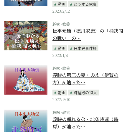
動画
どうする家康
2023/2/12
趣味･教養
松平元康（徳川家康）の「桶狭間
の戦い」の…
動画
日本史事件録
2023/1/8
趣味･教養
義時の第三の妻・のえ（伊賀の
方）が辿った…
動画
鎌倉殿の13人
2022/9/10
趣味･教養
義時の頼れる弟・北条時連（時
房）が辿った…