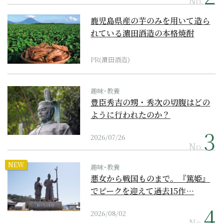
No.
鹿児島県産の芋のみを用いて造ら
れている濵田酒造の本格焼酎
PR(濵田酒造)
趣味･教養
豊臣秀吉の甥・秀次の切腹はどの
ように行われたのか？
2026/07/26
No.
NEW
趣味･教養
悪女から戦国ものまで。『篤姫』
でピークを迎えて過去15作…
2026/08/02
No.