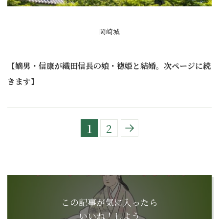
岡崎城
【
嫡男・信康が織田信長の娘・徳姫と結婚。次ページに続
きます
】
1
2
この記事が気に入ったら
いいね！しよう