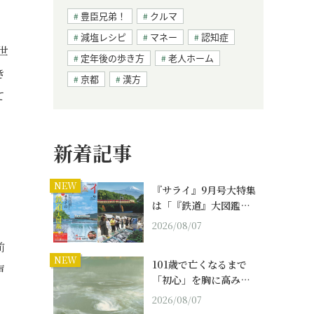
豊臣兄弟！
クルマ
減塩レシピ
マネー
認知症
世
定年後の歩き方
老人ホーム
き
京都
漢方
て
新着記事
NEW
『サライ』9月号大特集
は「『鉄道』大図鑑…
2026/08/07
前
NEW
101歳で亡くなるまで
声
「初心」を胸に高み…
2026/08/07