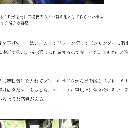
4年にC12形を元に工場構内の入れ替え用として作られた機関
。前進後進が容易。
弁を下げて」「はい、ここでドレーン切って（シリンダーに溜
指示が飛ぶ。指示通りに作業するので精一杯だ。450mほど
ア（逆転機）を入れてブレーキペダルから足を離し（ブレーキ
車は動きだす。もっとも、マニュアル車以上に生き物に近い。
いるような感覚がある。