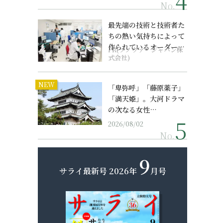
No.
最先端の技術と技術者た
ちの熱い気持ちによって
作られているオーダーメ
PR(ソノヴァ・ジャパン株
イド補聴器
式会社)
NEW
「卑弥呼」「藤原薬子」
「満天姫」。大河ドラマ
の次なる女性…
2026/08/02
No.
9
サライ最新号
2026年
月号