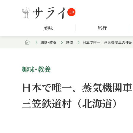
美味
旅行
趣味･教養
鉄道
日本で唯一、蒸気機関車の運転
趣味･教養
日本で唯一、蒸気機関車
三笠鉄道村（北海道）
Loaded
:
/
Unmute
8.25%