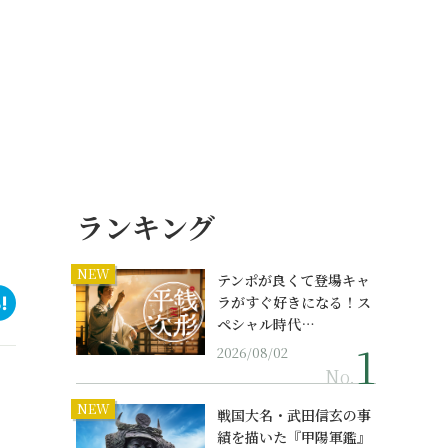
ランキング
NEW
テンポが良くて登場キャ
ラがすぐ好きになる！ス
ペシャル時代…
2026/08/02
No.
NEW
戦国大名・武田信玄の事
績を描いた『甲陽軍鑑』