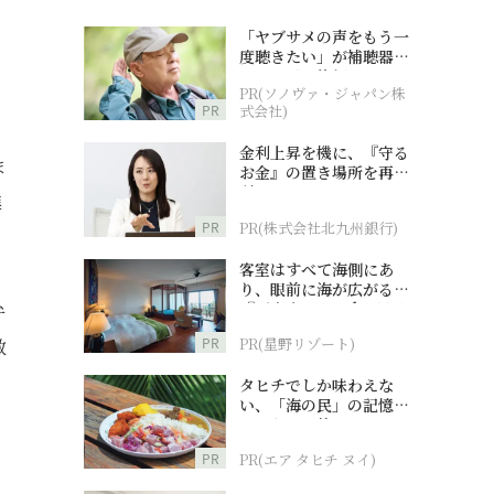
「ヤブサメの声をもう一
度聴きたい」が補聴器チ
ャレンジの後押しに
PR(ソノヴァ・ジャパン株
PR
式会社)
金利上昇を機に、『守る
ま
お金』の置き場所を再検
討
進
PR
PR(株式会社北九州銀行)
客室はすべて海側にあ
り、眼前に海が広がる
『西表島ホテル by 星野
弁
リゾート』
PR
PR(星野リゾート)
散
タヒチでしか味わえな
い、「海の民」の記憶へ
とつながる旅
PR
PR(エア タヒチ ヌイ)