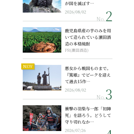
が国を滅ぼす…
2026/08/02
No.
鹿児島県産の芋のみを用
いて造られている濵田酒
造の本格焼酎
PR(濵田酒造)
NEW
悪女から戦国ものまで。
『篤姫』でピークを迎え
て過去15作…
2026/08/02
No.
衝撃の羽柴与一郎「初陣
死」を語ろう。どうして
守り切れなか…
2026/07/26