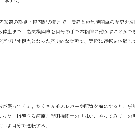
学する。
営幌内鉄道の終点・幌内駅の跡地で、炭鉱と蒸気機関車の歴史を次
ら停止まで、蒸気機関車を自分の手で本格的に動かすことがで
を運び出す拠点となった歴史的な場所で、実際に運転を体験し
気が襲ってくる。たくさん並ぶレバーや配管を前にすると、事
まった。指導する河原井光則機関士の「はい、やってみて」の
よいよ自分で運転する。