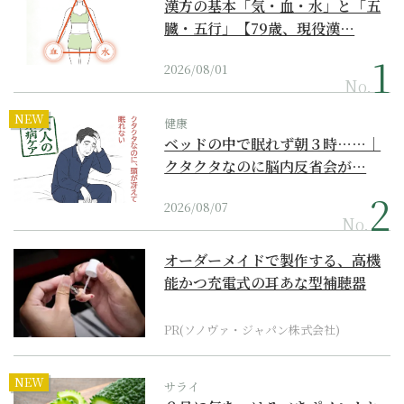
漢方の基本「気・血・水」と「五
臓・五行」【79歳、現役漢…
2026/08/01
No.
NEW
健康
ベッドの中で眠れず朝３時……｜
クタクタなのに脳内反省会が…
2026/08/07
No.
オーダーメイドで製作する、高機
能かつ充電式の耳あな型補聴器
PR(ソノヴァ・ジャパン株式会社)
NEW
サライ