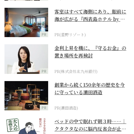
客室はすべて海側にあり、眼前に
海が広がる『西表島ホテル by 星
野リゾート』
PR
PR(星野リゾート)
金利上昇を機に、『守るお金』の
置き場所を再検討
PR
PR(株式会社北九州銀行)
創業から続く150余年の歴史を今
に守っている濵田酒造
PR
PR(濵田酒造)
ベッドの中で眠れず朝３時……｜
クタクタなのに脳内反省会が止ま