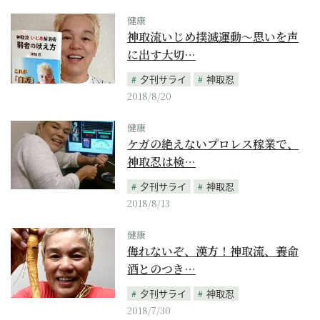
健康
神取流いじめ撲滅運動～思いを声
に出す大切…
夕刊サライ
神取忍
2018/8/20
健康
ケガの絶えないプロレス稼業で、
神取忍は検…
夕刊サライ
神取忍
2018/8/13
健康
侮れないぞ、漢方！神取流、養命
酒とのつき…
夕刊サライ
神取忍
2018/7/30