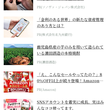
PR(ソノヴァ・ジャパン株式会社)
「金利のある世界」の新たな資産管理
のあり方とは？
PR(株式会社北九州銀行)
鹿児島県産の芋のみを用いて造られて
いる濵田酒造の本格焼酎
PR(濵田酒造)
「え、こんなセールやってたの？」8
0％OFF以上が続々登場！Amazonの
本気が...
PR(Amazon)
SNSアカウントを着実に成長。実はみ
んなココ使ってます。