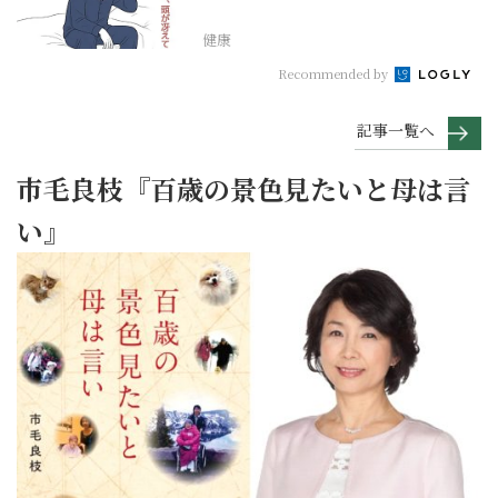
らない【大人の未病ケ...
健康
Recommended by
記事一覧へ
市毛良枝『百歳の景色見たいと母は言
い』