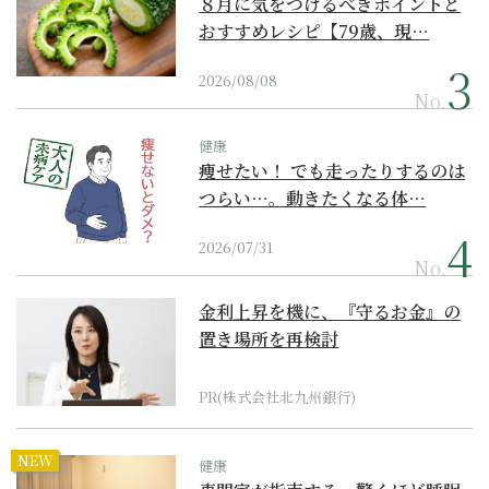
８月に気をつけるべきポイントと
おすすめレシピ【79歳、現…
2026/08/08
No.
健康
痩せたい！ でも走ったりするのは
つらい…。動きたくなる体…
2026/07/31
No.
金利上昇を機に、『守るお金』の
置き場所を再検討
PR(株式会社北九州銀行)
NEW
健康