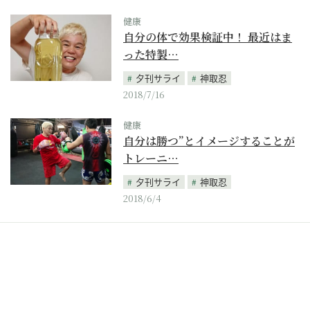
健康
自分の体で効果検証中！ 最近はま
った特製…
夕刊サライ
神取忍
2018/7/16
健康
自分は勝つ”とイメージすることが
トレーニ…
夕刊サライ
神取忍
2018/6/4