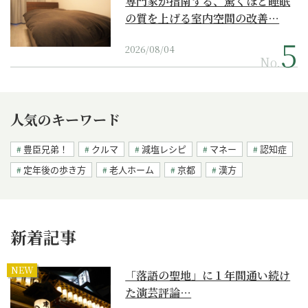
専門家が指南する、驚くほど睡眠
の質を上げる室内空間の改善…
2026/08/04
No.
人気のキーワード
豊臣兄弟！
クルマ
減塩レシピ
マネー
認知症
定年後の歩き方
老人ホーム
京都
漢方
新着記事
NEW
「落語の聖地」に１年間通い続け
た演芸評論…