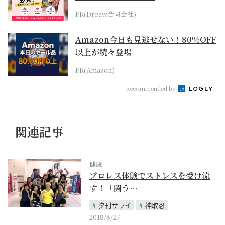
PR(Dreaw合同会社)
Amazon今日も見逃せない！80%OFF
以上が続々登場
PR(Amazon)
Recommended by
関連記事
健康
プロレス体験でストレスを受け流
す！「闘う…
夕刊サライ
神取忍
2018/8/27