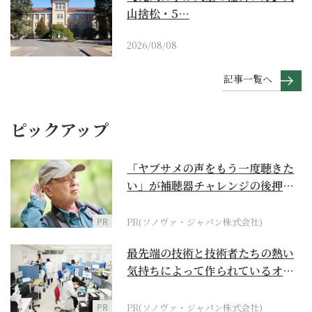
山捨松・5…
2026/08/08
記事一覧へ
ピックアップ
「ヤブサメの声をもう一度聴きた
い」が補聴器チャレンジの後押し
に
PR
PR(ソノヴァ・ジャパン株式会社)
最先端の技術と技術者たちの熱い
気持ちによって作られているオー
ダーメイド補聴器
PR
PR(ソノヴァ・ジャパン株式会社)