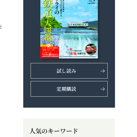
、
を
試し読み
定期購読
人気のキーワード