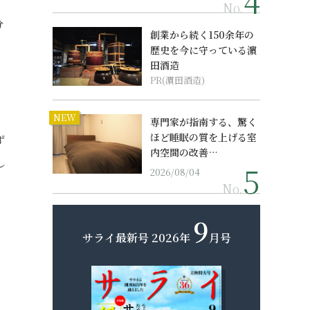
No.
分
創業から続く150余年の
歴史を今に守っている濵
田酒造
PR(濵田酒造)
NEW
専門家が指南する、驚く
ほど睡眠の質を上げる室
ず
内空間の改善…
し
2026/08/04
No.
9
サライ最新号
2026年
月号