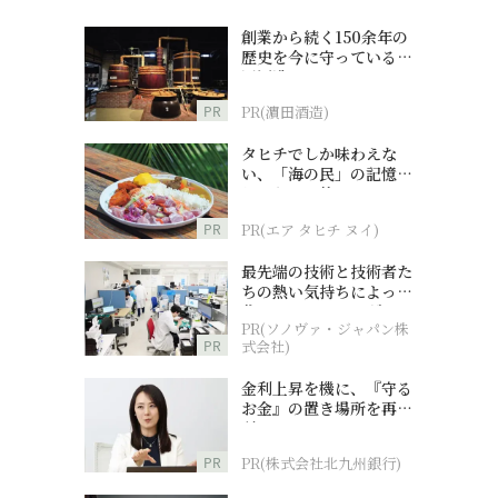
創業から続く150余年の
歴史を今に守っている濵
田酒造
PR
PR(濵田酒造)
タヒチでしか味わえな
い、「海の民」の記憶へ
とつながる旅
PR
PR(エア タヒチ ヌイ)
最先端の技術と技術者た
ちの熱い気持ちによって
作られているオーダーメ
PR(ソノヴァ・ジャパン株
イド補聴器
PR
式会社)
。
金利上昇を機に、『守る
お金』の置き場所を再検
討
PR
PR(株式会社北九州銀行)