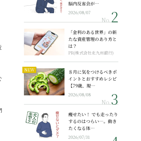
脳内反省会が…
2026/08/07
No.
「金利のある世界」の新
たな資産管理のあり方と
は？
近
PR(株式会社北九州銀行)
NEW
８月に気をつけるべきポ
ぐ
イントとおすすめレシピ
【79歳、現…
2026/08/08
No.
門
痩せたい！ でも走ったり
するのはつらい…。動き
たくなる体…
2026/07/31