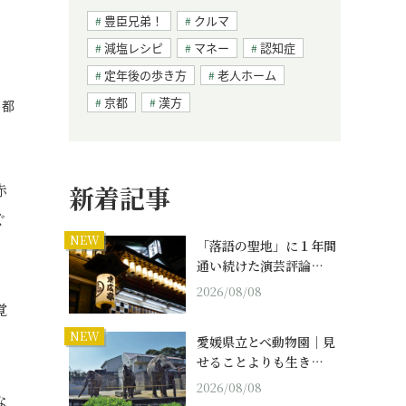
豊臣兄弟！
クルマ
減塩レシピ
マネー
認知症
定年後の歩き方
老人ホーム
京都
漢方
、都
赤
新着記事
ぐ
NEW
「落語の聖地」に１年間
通い続けた演芸評論…
2026/08/08
覚
NEW
愛媛県立とべ動物園｜見
せることよりも生き…
2026/08/08
な