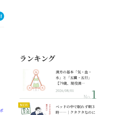
ランキング
漢方の基本「気・血・
水」と「五臓・五行」
【79歳、現役漢…
2026/08/01
No.
NEW
ベッドの中で眠れず朝３
ポ
時……｜クタクタなのに