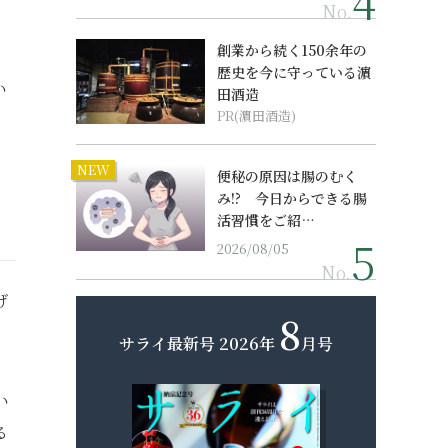
No.
創業から続く150余年の
歴史を今に守っている濵
い
田酒造
PR(濵田酒造)
、
NEW
便秘の原因は腸のむく
み!? 今日からできる腸
活習慣をご紹…
2026/08/05
No.
げ
8
サライ最新号
2026年
月号
い
る