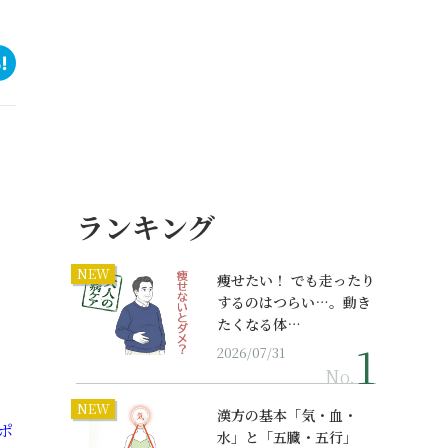
ランキング
NEW
痩せたい！ でも走ったり
するのはつらい…。動き
たくなる体…
2026/07/31
No.
NEW
漢方の基本「気・血・
ポ
水」と「五臓・五行」