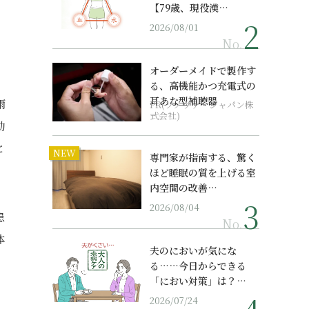
【79歳、現役漢…
2026/08/01
No.
オーダーメイドで製作す
る、高機能かつ充電式の
耳あな型補聴器
雨
PR(ソノヴァ・ジャパン株
式会社)
動
と
NEW
専門家が指南する、驚く
ほど睡眠の質を上げる室
内空間の改善…
2026/08/04
患
No.
体
夫のにおいが気にな
る……今日からできる
「におい対策」は？…
2026/07/24