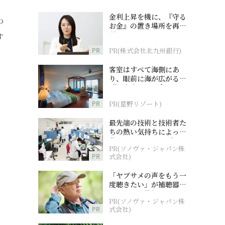
金利上昇を機に、『守る
わ
お金』の置き場所を再検
討
す
PR
PR(株式会社北九州銀行)
客室はすべて海側にあ
り、眼前に海が広がる
『西表島ホテル by 星野
リゾート』
PR
PR(星野リゾート)
最先端の技術と技術者た
ちの熱い気持ちによって
作られているオーダーメ
PR(ソノヴァ・ジャパン株
イド補聴器
PR
式会社)
「ヤブサメの声をもう一
度聴きたい」が補聴器チ
ャレンジの後押しに
PR(ソノヴァ・ジャパン株
PR
式会社)