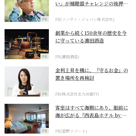
い」が補聴器チャレンジの後押し
に
PR
PR(ソノヴァ・ジャパン株式会社)
創業から続く150余年の歴史を今
に守っている濵田酒造
PR
PR(濵田酒造)
金利上昇を機に、『守るお金』の
置き場所を再検討
PR
PR(株式会社北九州銀行)
客室はすべて海側にあり、眼前に
海が広がる『西表島ホテル by 星
野リゾート』
PR
PR(星野リゾート)