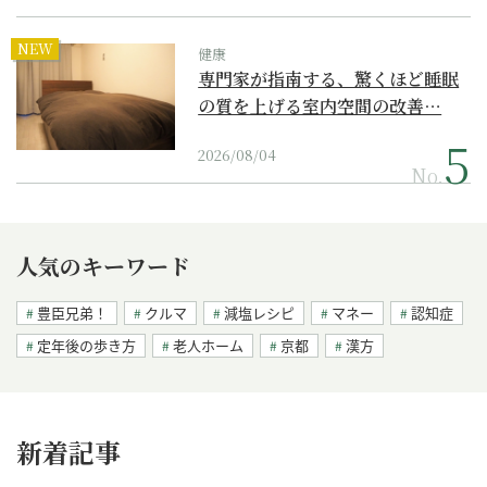
NEW
健康
専門家が指南する、驚くほど睡眠
の質を上げる室内空間の改善…
2026/08/04
No.
人気のキーワード
豊臣兄弟！
クルマ
減塩レシピ
マネー
認知症
定年後の歩き方
老人ホーム
京都
漢方
新着記事