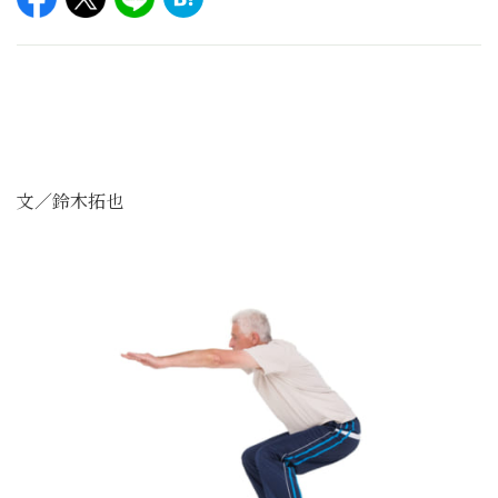
文／鈴木拓也