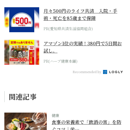
月々500円のライフ共済 入院・手
術・死亡を85歳まで保障
PR(愛知県共済生活協同組合)
アマゾン1位の実績！380円で5日間お
試し。
PR(ハーブ健康本舗)
Recommended by
関連記事
健康
食事の栄養素で「飲酒の害」を防
ぐコツ｜栄…