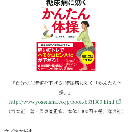
『自分で血糖値を下げる! 糖尿病に効く「かんたん体
操」』
http://www.yosensha.co.jp/book/b331300.html
（宮本正一著・周東寛監修、本体1,300円＋税、洋泉社）
文／鈴木拓也