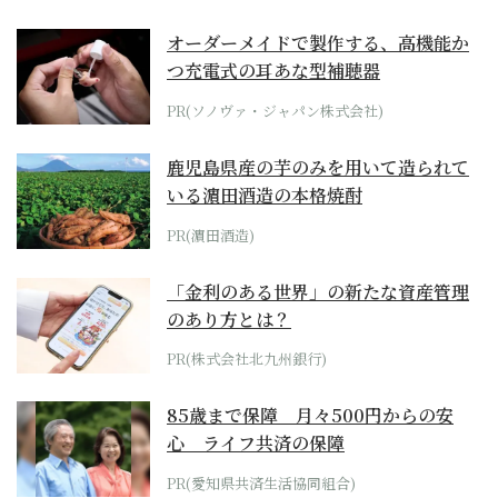
オーダーメイドで製作する、高機能か
つ充電式の耳あな型補聴器
PR(ソノヴァ・ジャパン株式会社)
鹿児島県産の芋のみを用いて造られて
いる濵田酒造の本格焼酎
PR(濵田酒造)
「金利のある世界」の新たな資産管理
のあり方とは？
PR(株式会社北九州銀行)
85歳まで保障 月々500円からの安
心 ライフ共済の保障
PR(愛知県共済生活協同組合)