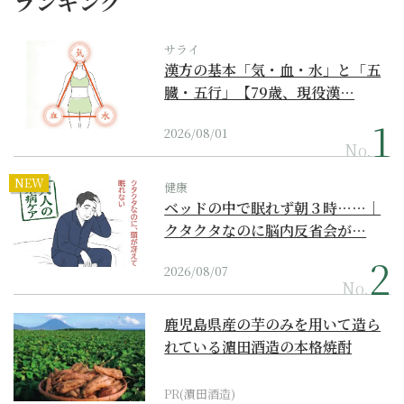
ランキング
サライ
漢方の基本「気・血・水」と「五
臓・五行」【79歳、現役漢…
2026/08/01
No.
NEW
健康
ベッドの中で眠れず朝３時……｜
クタクタなのに脳内反省会が…
2026/08/07
No.
鹿児島県産の芋のみを用いて造ら
れている濵田酒造の本格焼酎
PR(濵田酒造)