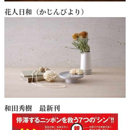
花人日和（かじんびより）
和田秀樹 最新刊