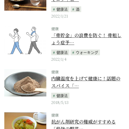
健康法
酒
2022/1/21
健康
「骨貯金」の浪費を防ぐ！ 骨粗し
ょう症予…
健康法
ウォーキング
2022/1/4
健康
内臓温度を上げて健康に！話題の
スパイス「…
健康法
2018/5/13
健康
抗がん剤研究の権威がすすめる
「最強の野菜…