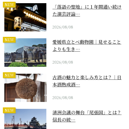
NEW
「落語の聖地」に１年間通い続け
た演芸評論…
2026/08/08
NEW
愛媛県立とべ動物園｜見せること
よりも生き…
2026/08/08
NEW
古酒の魅力と楽しみ方とは？｜日
本酒熟成酒…
2026/08/08
NEW
清洲会議の舞台「尾張国」とは？
信長の統…