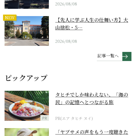
2026/08/08
NEW
【先人に学ぶ人生の仕舞い方】大
山捨松・5…
2026/08/08
記事一覧へ
ピックアップ
タヒチでしか味わえない、「海の
民」の記憶へとつながる旅
PR
PR(エア タヒチ ヌイ)
「ヤブサメの声をもう一度聴きた