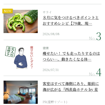
NEW
サライ
８月に気をつけるべきポイントと
おすすめレシピ【79歳、現…
2026/08/08
No.
健康
痩せたい！ でも走ったりするのは
つらい…。動きたくなる体…
2026/07/31
No.
客室はすべて海側にあり、眼前に
海が広がる『西表島ホテル by 星
野リゾート』
PR(星野リゾート)