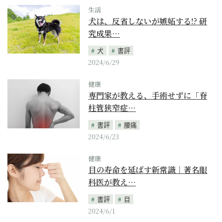
生活
犬は、反省しないが嫉妬する!? 研
究成果…
犬
書評
2024/6/29
健康
専門家が教える、手術せずに「脊
柱管狭窄症…
書評
腰痛
2024/6/23
健康
目の寿命を延ばす新常識｜著名眼
科医が教え…
書評
目
2024/6/1