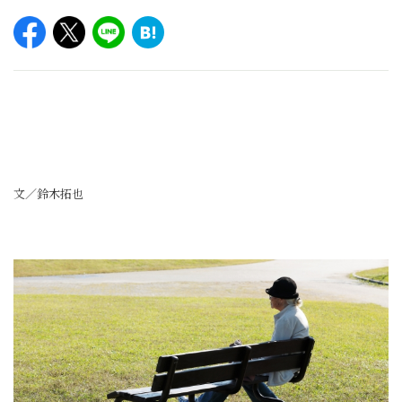
文／鈴木拓也