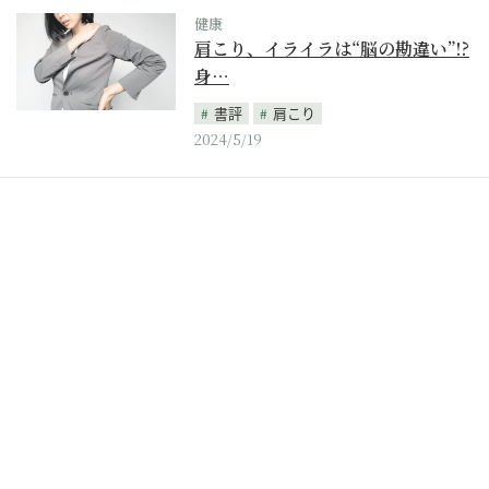
健康
肩こり、イライラは“脳の勘違い”!?
身…
書評
肩こり
2024/5/19