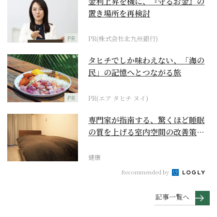
金利上昇を機に、『守るお金』の
置き場所を再検討
PR
PR(株式会社北九州銀行)
タヒチでしか味わえない、「海の
民」の記憶へとつながる旅
PR
PR(エア タヒチ ヌイ)
専門家が指南する、驚くほど睡眠
の質を上げる室内空間の改善策と
は
健康
Recommended by
記事一覧へ