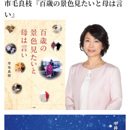
市毛良枝『百歳の景色見たいと母は言
い』