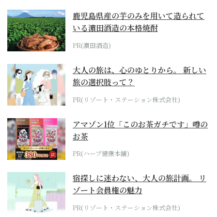
鹿児島県産の芋のみを用いて造られて
いる濵田酒造の本格焼酎
PR(濵田酒造)
大人の旅は、心のゆとりから。 新しい
旅の選択肢って？
PR(リゾート・ステーション株式会社)
アマゾン1位「このお茶ガチです」噂の
お茶
PR(ハーブ健康本舗)
宿探しに迷わない、大人の旅計画。 リ
ゾート会員権の魅力
PR(リゾート・ステーション株式会社)