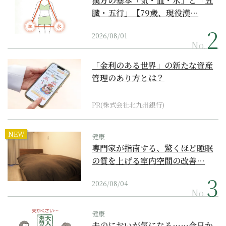
漢方の基本「気・血・水」と「五
臓・五行」【79歳、現役漢…
2026/08/01
No.
「金利のある世界」の新たな資産
管理のあり方とは？
PR(株式会社北九州銀行)
NEW
健康
専門家が指南する、驚くほど睡眠
の質を上げる室内空間の改善…
2026/08/04
No.
健康
夫のにおいが気になる……今日か