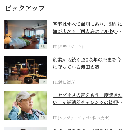
ピックアップ
客室はすべて海側にあり、眼前に
海が広がる『西表島ホテル by 星
野リゾート』
PR
PR(星野リゾート)
創業から続く150余年の歴史を今
に守っている濵田酒造
PR
PR(濵田酒造)
「ヤブサメの声をもう一度聴きた
い」が補聴器チャレンジの後押し
に
PR
PR(ソノヴァ・ジャパン株式会社)