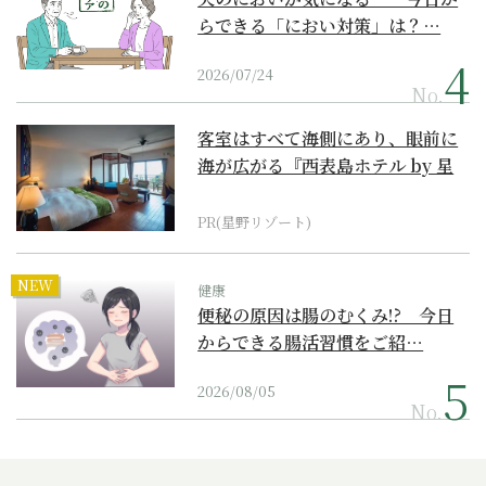
らできる「におい対策」は？…
2026/07/24
No.
客室はすべて海側にあり、眼前に
海が広がる『西表島ホテル by 星
野リゾート』
PR(星野リゾート)
NEW
健康
便秘の原因は腸のむくみ!? 今日
からできる腸活習慣をご紹…
2026/08/05
No.