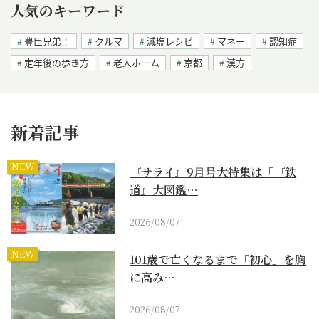
人気のキーワード
豊臣兄弟！
クルマ
減塩レシピ
マネー
認知症
定年後の歩き方
老人ホーム
京都
漢方
新着記事
NEW
『サライ』9月号大特集は「『鉄
道』大図鑑…
2026/08/07
NEW
101歳で亡くなるまで「初心」を胸
に高み…
2026/08/07