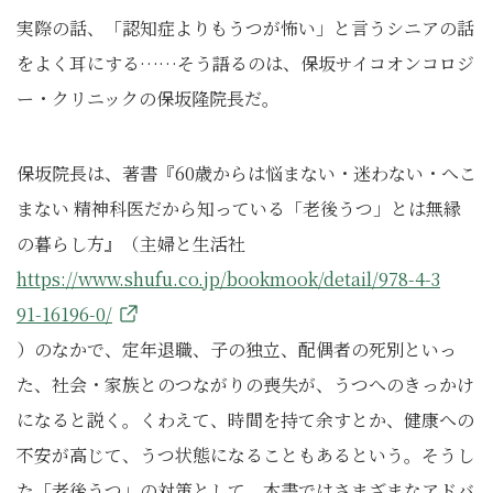
実際の話、「認知症よりもうつが怖い」と言うシニアの話
をよく耳にする……そう語るのは、保坂サイコオンコロジ
ー・クリニックの保坂隆院長だ。
保坂院長は、著書『60歳からは悩まない・迷わない・へこ
まない 精神科医だから知っている「老後うつ」とは無縁
の暮らし方』（主婦と生活社
https://www.shufu.co.jp/bookmook/detail/978-4-3
91-16196-0/
）のなかで、定年退職、子の独立、配偶者の死別といっ
た、社会・家族とのつながりの喪失が、うつへのきっかけ
になると説く。くわえて、時間を持て余すとか、健康への
不安が高じて、うつ状態になることもあるという。そうし
た「老後うつ」の対策として、本書ではさまざまなアドバ