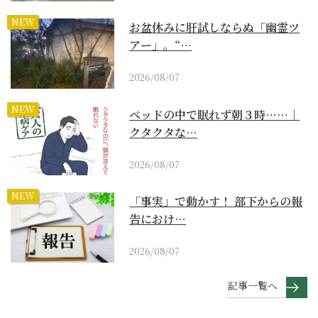
NEW
お盆休みに肝試しならぬ「幽霊ツ
アー」。“…
2026/08/07
NEW
ベッドの中で眠れず朝３時……｜
クタクタな…
2026/08/07
NEW
「事実」で動かす！ 部下からの報
告におけ…
2026/08/07
記事一覧へ