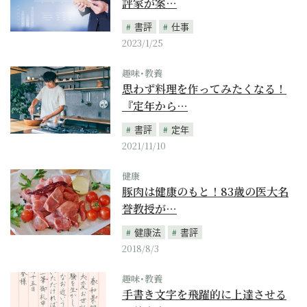
評家が案…
書評
仕事
2023/1/25
趣味･教養
思わず料理を作ってみたくなる！
『定年から…
書評
定年
2021/11/10
健康
豚肉は健康のもと！83歳の医大名
誉教授が…
健康法
書評
2018/8/3
趣味･教養
手書き文字を飛躍的に上達させる