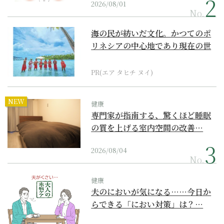
2026/08/01
No.
海の民が紡いだ文化。かつてのポ
リネシアの中心地であり現在の世
界遺産からみえてくる...
PR(エア タヒチ ヌイ)
NEW
健康
専門家が指南する、驚くほど睡眠
の質を上げる室内空間の改善…
2026/08/04
No.
健康
夫のにおいが気になる……今日か
らできる「におい対策」は？…