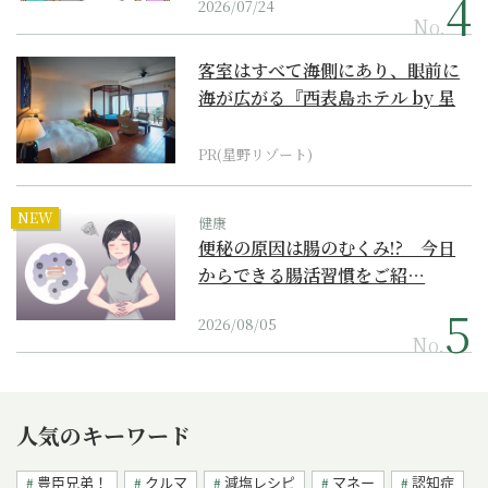
2026/07/24
No.
客室はすべて海側にあり、眼前に
海が広がる『西表島ホテル by 星
野リゾート』
PR(星野リゾート)
NEW
健康
便秘の原因は腸のむくみ!? 今日
からできる腸活習慣をご紹…
2026/08/05
No.
人気のキーワード
豊臣兄弟！
クルマ
減塩レシピ
マネー
認知症