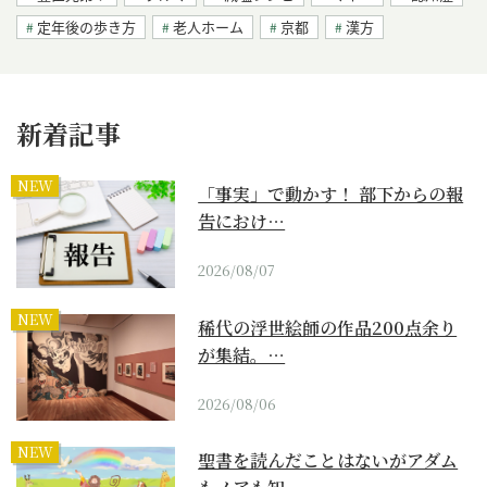
定年後の歩き方
老人ホーム
京都
漢方
新着記事
NEW
「事実」で動かす！ 部下からの報
告におけ…
2026/08/07
NEW
稀代の浮世絵師の作品200点余り
が集結。…
2026/08/06
NEW
聖書を読んだことはないがアダム