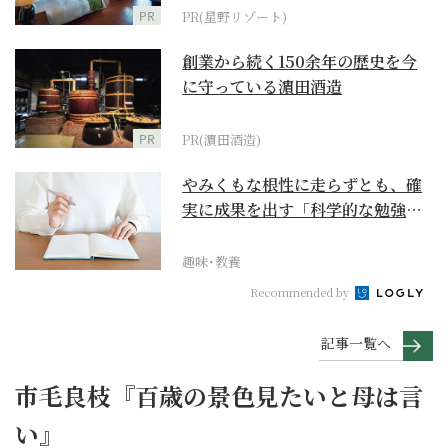
PR
PR(星野リゾート)
創業から続く150余年の歴史を今
に守っている濵田酒造
PR
PR(濵田酒造)
やみくもな根性に走らずとも、確
実に成果を出す「科学的な勉強
法」とは？
趣味･教養
Recommended by
記事一覧へ
市毛良枝『百歳の景色見たいと母は言
い』