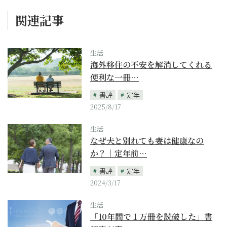
関連記事
生活
海外移住の不安を解消してくれる
便利な一冊…
書評
定年
2025/8/17
生活
なぜ夫と別れても妻は健康なの
か？｜定年前…
書評
定年
2024/3/17
生活
「10年間で１万冊を読破した」書