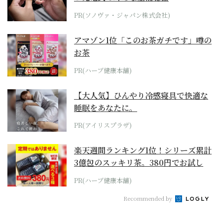
PR(ソノヴァ・ジャパン株式会社)
アマゾン1位「このお茶ガチです」噂の
お茶
PR(ハーブ健康本舗)
【大人気】ひんやり冷感寝具で快適な
睡眠をあなたに。
PR(アイリスプラザ)
楽天週間ランキング1位！シリーズ累計
3億包のスッキリ茶。380円でお試し
PR(ハーブ健康本舗)
Recommended by