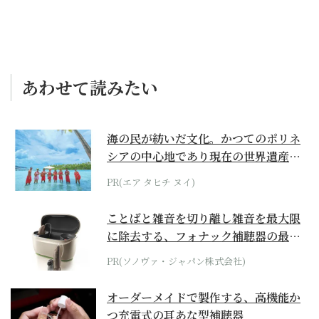
あわせて読みたい
海の民が紡いだ文化。かつてのポリネ
シアの中心地であり現在の世界遺産か
らみえてくる...
PR(エア タヒチ ヌイ)
ことばと雑音を切り離し雑音を最大限
に除去する、フォナック補聴器の最上
位モデル
PR(ソノヴァ・ジャパン株式会社)
オーダーメイドで製作する、高機能か
つ充電式の耳あな型補聴器