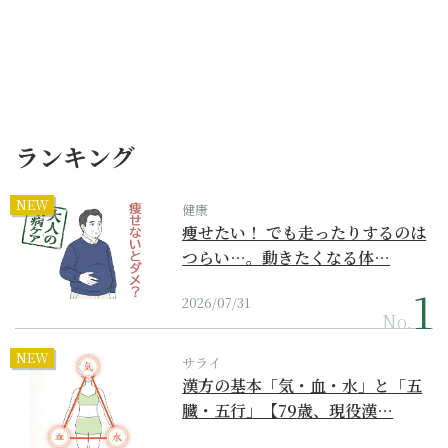
ランキング
NEW
健康
痩せたい！ でも走ったりするのは
つらい…。動きたくなる体…
2026/07/31
No.
NEW
サライ
漢方の基本「気・血・水」と「五
臓・五行」【79歳、現役漢…