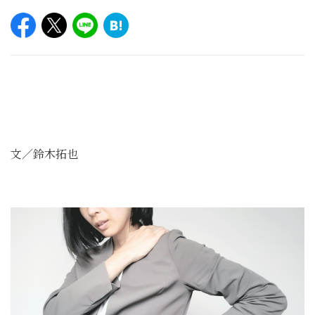
文／鈴木拓也