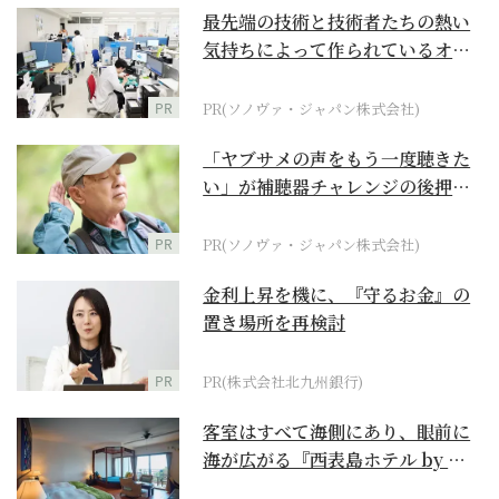
最先端の技術と技術者たちの熱い
気持ちによって作られているオー
ダーメイド補聴器
PR
PR(ソノヴァ・ジャパン株式会社)
「ヤブサメの声をもう一度聴きた
い」が補聴器チャレンジの後押し
に
PR
PR(ソノヴァ・ジャパン株式会社)
金利上昇を機に、『守るお金』の
置き場所を再検討
PR
PR(株式会社北九州銀行)
客室はすべて海側にあり、眼前に
海が広がる『西表島ホテル by 星
野リゾート』