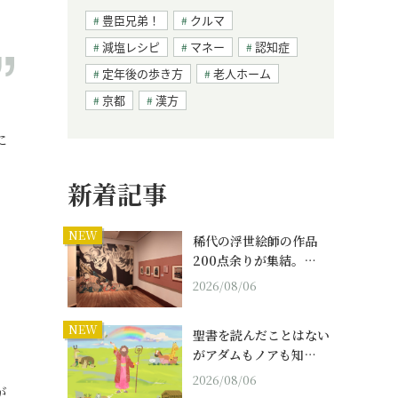
豊臣兄弟！
クルマ
減塩レシピ
マネー
認知症
定年後の歩き方
老人ホーム
京都
漢方
に
新着記事
NEW
稀代の浮世絵師の作品
200点余りが集結。…
2026/08/06
NEW
聖書を読んだことはない
がアダムもノアも知…
2026/08/06
が