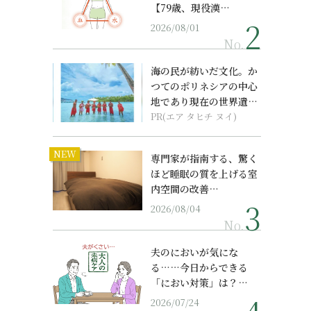
【79歳、現役漢…
2026/08/01
No.
海の民が紡いだ文化。か
つてのポリネシアの中心
地であり現在の世界遺産
からみえてくる...
PR(エア タヒチ ヌイ)
NEW
専門家が指南する、驚く
ほど睡眠の質を上げる室
内空間の改善…
2026/08/04
No.
夫のにおいが気にな
る……今日からできる
「におい対策」は？…
2026/07/24