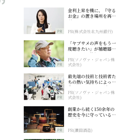
金利上昇を機に、『守る
お金』の置き場所を再検
討
PR
PR(株式会社北九州銀行)
「ヤブサメの声をもう一
度聴きたい」が補聴器チ
ャレンジの後押しに
PR(ソノヴァ・ジャパン株
PR
式会社)
最先端の技術と技術者た
ちの熱い気持ちによって
作られているオーダーメ
PR(ソノヴァ・ジャパン株
イド補聴器
PR
式会社)
創業から続く150余年の
歴史を今に守っている濵
田酒造
PR
PR(濵田酒造)