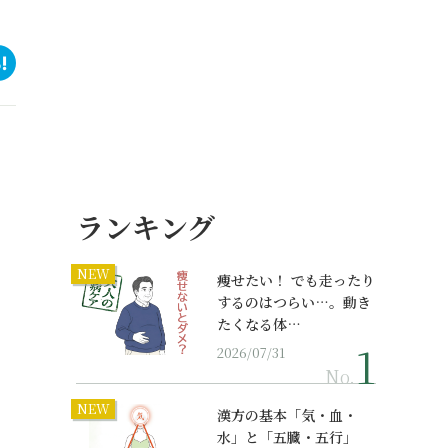
ランキング
NEW
痩せたい！ でも走ったり
するのはつらい…。動き
たくなる体…
2026/07/31
No.
NEW
漢方の基本「気・血・
水」と「五臓・五行」