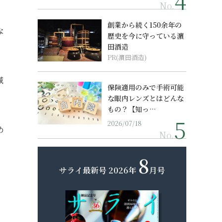
No.
創業から続く150余年の
な
歴史を今に守っている濵
田酒造
PR(濵田酒造)
減
保険適用のみで手術可能
な眼内レンズとはどんな
もの？【知っ…
2026/07/18
め
No.
8
サライ最新号
2026年
月号