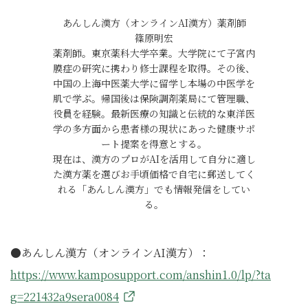
あんしん漢方（オンラインAI漢方）薬剤師
篠原明宏
薬剤師。東京薬科大学卒業。大学院にて子宮内
膜症の研究に携わり修士課程を取得。その後、
中国の上海中医薬大学に留学し本場の中医学を
肌で学ぶ。帰国後は保険調剤薬局にて管理職、
役員を経験。最新医療の知識と伝統的な東洋医
学の多方面から患者様の現状にあった健康サポ
ート提案を得意とする。
現在は、漢方のプロがAIを活用して自分に適し
た漢方薬を選びお手頃価格で自宅に郵送してく
れる「あんしん漢方」でも情報発信をしてい
る。
●あんしん漢方（オンラインAI漢方）：
https://www.kamposupport.com/anshin1.0/lp/?ta
g=221432a9sera0084