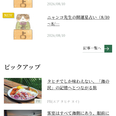
2026/08/10
NEW
ニャンコ先生の開運星占い（8/10
～8/…
2026/08/10
記事一覧へ
ピックアップ
タヒチでしか味わえない、「海の
民」の記憶へとつながる旅
PR
PR(エア タヒチ ヌイ)
客室はすべて海側にあり、眼前に