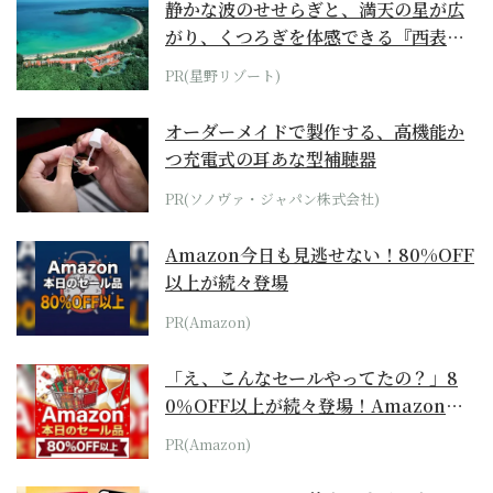
静かな波のせせらぎと、満天の星が広
がり、くつろぎを体感できる『西表島
ホテル by...
PR(星野リゾート)
オーダーメイドで製作する、高機能か
つ充電式の耳あな型補聴器
PR(ソノヴァ・ジャパン株式会社)
Amazon今日も見逃せない！80%OFF
以上が続々登場
PR(Amazon)
「え、こんなセールやってたの？」8
0％OFF以上が続々登場！Amazonの
本気が...
PR(Amazon)