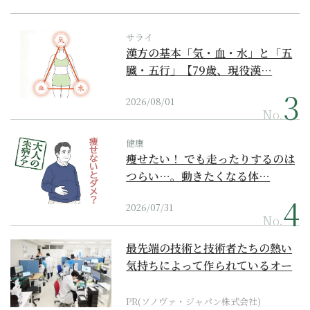
サライ
漢方の基本「気・血・水」と「五
臓・五行」【79歳、現役漢…
2026/08/01
No.
健康
痩せたい！ でも走ったりするのは
つらい…。動きたくなる体…
2026/07/31
No.
最先端の技術と技術者たちの熱い
気持ちによって作られているオー
ダーメイド補聴器
PR(ソノヴァ・ジャパン株式会社)