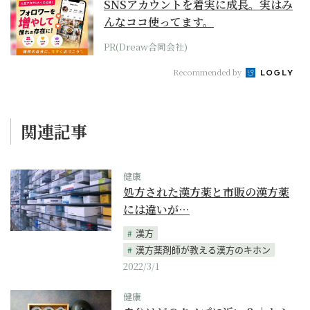
SNSアカウントを着実に成長。実はみ
んなココ使ってます。
PR(Dreaw合同会社)
Recommended by
関連記事
健康
処方された漢方薬と市販の漢方薬
には違いが…
漢方
漢方薬剤師が教える漢方のキホン
2022/3/1
健康