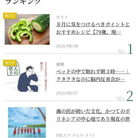
ランキング
NEW
サライ
８月に気をつけるべきポイントと
おすすめレシピ【79歳、現…
2026/08/08
No.
NEW
健康
ベッドの中で眠れず朝３時……｜
クタクタなのに脳内反省会が…
2026/08/07
No.
海の民が紡いだ文化。かつてのポ
リネシアの中心地であり現在の世
界遺産からみえてくる...
PR(エア タヒチ ヌイ)