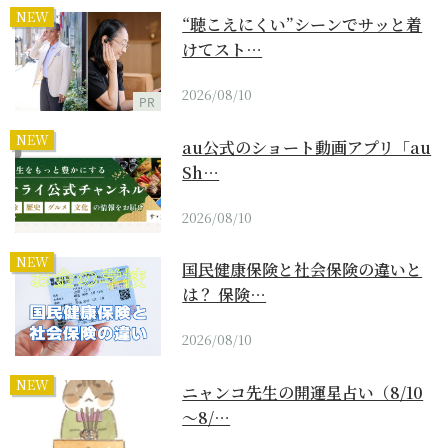
NEW
“聴こえにくい”シーンでサッと着
けてスト…
2026/08/10
PR
NEW
au公式のショート動画アプリ「au
Sh…
2026/08/10
NEW
国民健康保険と社会保険の違いと
は？ 保険…
2026/08/10
NEW
ニャンコ先生の開運星占い（8/10
～8/…