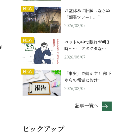
NEW
お盆休みに肝試しならぬ
「幽霊ツアー」。“…
2026/08/07
NEW
ベッドの中で眠れず朝３
見
時……｜クタクタな…
2026/08/07
NEW
「事実」で動かす！ 部下
い
からの報告におけ…
2026/08/07
記事一覧へ
ピックアップ