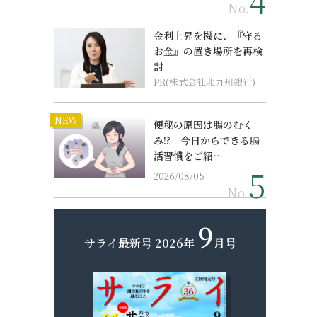
No.
金利上昇を機に、『守る
お金』の置き場所を再検
討
PR(株式会社北九州銀行)
NEW
便秘の原因は腸のむく
み!? 今日からできる腸
活習慣をご紹…
2026/08/05
No.
9
サライ最新号
2026年
月号