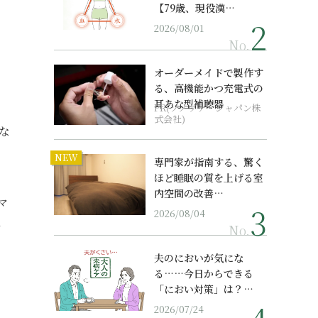
【79歳、現役漢…
2026/08/01
No.
オーダーメイドで製作す
る、高機能かつ充電式の
耳あな型補聴器
PR(ソノヴァ・ジャパン株
式会社)
な
NEW
専門家が指南する、驚く
ほど睡眠の質を上げる室
内空間の改善…
マ
2026/08/04
い
No.
夫のにおいが気にな
る……今日からできる
「におい対策」は？…
2026/07/24