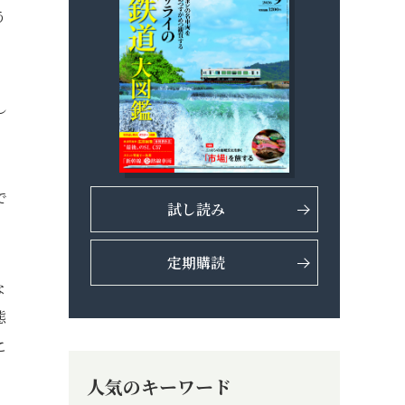
う
し
で
試し読み
定期購読
な
態
こ
人気のキーワード