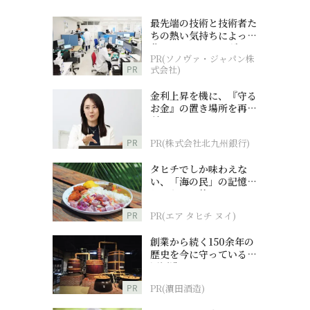
最先端の技術と技術者た
ちの熱い気持ちによって
作られているオーダーメ
PR(ソノヴァ・ジャパン株
イド補聴器
PR
式会社)
金利上昇を機に、『守る
お金』の置き場所を再検
討
PR
PR(株式会社北九州銀行)
タヒチでしか味わえな
い、「海の民」の記憶へ
とつながる旅
PR
PR(エア タヒチ ヌイ)
創業から続く150余年の
歴史を今に守っている濵
田酒造
PR
PR(濵田酒造)