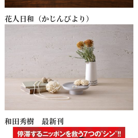
花人日和（かじんびより）
和田秀樹 最新刊