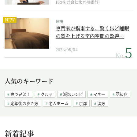
PR(株式会社北九州銀行)
NEW
健康
専門家が指南する、驚くほど睡眠
の質を上げる室内空間の改善…
2026/08/04
No.
人気のキーワード
豊臣兄弟！
クルマ
減塩レシピ
マネー
認知症
定年後の歩き方
老人ホーム
京都
漢方
新着記事