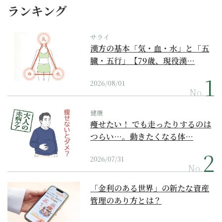
ランキング
サライ
漢方の基本「気・血・水」と「五
臓・五行」【79歳、現役漢…
2026/08/01
No.
健康
痩せたい！ でも走ったりするのは
つらい…。動きたくなる体…
2026/07/31
No.
「金利のある世界」の新たな資産
管理のあり方とは？