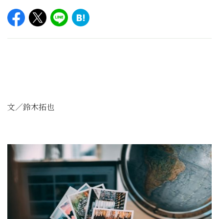
文／鈴木拓也