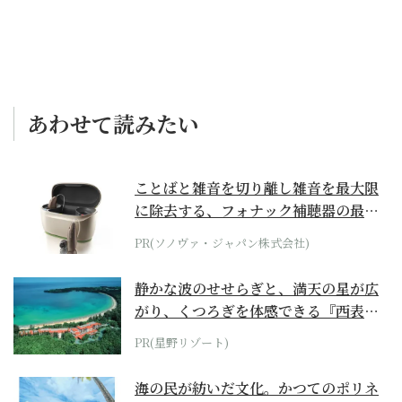
あわせて読みたい
ことばと雑音を切り離し雑音を最大限
に除去する、フォナック補聴器の最上
位モデル
PR(ソノヴァ・ジャパン株式会社)
静かな波のせせらぎと、満天の星が広
がり、くつろぎを体感できる『西表島
ホテル by...
PR(星野リゾート)
海の民が紡いだ文化。かつてのポリネ