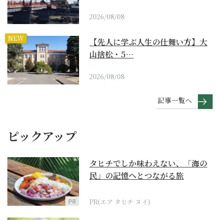
2026/08/08
NEW
【先人に学ぶ人生の仕舞い方】大
山捨松・5…
2026/08/08
記事一覧へ
ピックアップ
タヒチでしか味わえない、「海の
民」の記憶へとつながる旅
PR
PR(エア タヒチ ヌイ)