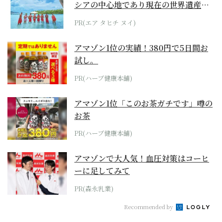
シアの中心地であり現在の世界遺産か
らみえてくる...
PR(エア タヒチ ヌイ)
アマゾン1位の実績！380円で5日間お
試し。
PR(ハーブ健康本舗)
アマゾン1位「このお茶ガチです」噂の
お茶
PR(ハーブ健康本舗)
アマゾンで大人気！血圧対策はコーヒ
ーに足してみて
PR(森永乳業)
Recommended by