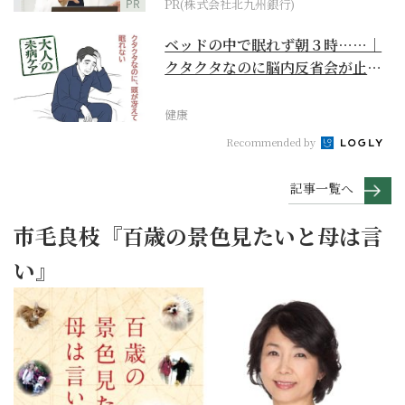
PR
PR(株式会社北九州銀行)
ベッドの中で眠れず朝３時……｜
クタクタなのに脳内反省会が止ま
らない【大人の未病ケ...
健康
Recommended by
記事一覧へ
市毛良枝『百歳の景色見たいと母は言
い』