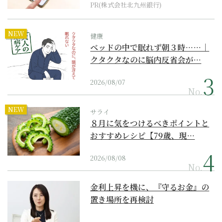
PR(株式会社北九州銀行)
NEW
健康
ベッドの中で眠れず朝３時……｜
クタクタなのに脳内反省会が…
2026/08/07
No.
NEW
サライ
８月に気をつけるべきポイントと
おすすめレシピ【79歳、現…
2026/08/08
No.
金利上昇を機に、『守るお金』の
置き場所を再検討