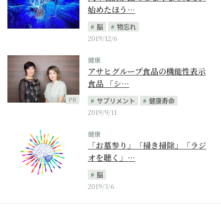
始めたほう…
脳
物忘れ
2019/12/6
健康
アサヒグループ食品の機能性表示
食品 「シ…
PR
サプリメント
健康寿命
2019/9/11
健康
「お墓参り」「掃き掃除」「ラジ
オを聴く」…
脳
2019/3/6