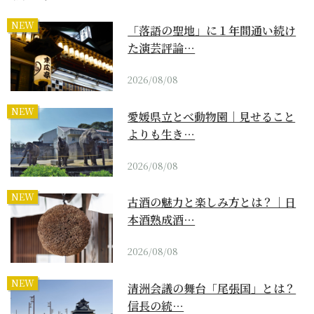
NEW
「落語の聖地」に１年間通い続け
た演芸評論…
2026/08/08
NEW
愛媛県立とべ動物園｜見せること
よりも生き…
2026/08/08
NEW
古酒の魅力と楽しみ方とは？｜日
本酒熟成酒…
2026/08/08
NEW
清洲会議の舞台「尾張国」とは？
信長の統…