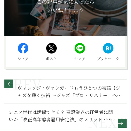
この記事が気に入ったら
いいね！しよう
シェア
ポスト
シェア
ブックマーク
ヴィレッジ・ヴァンガードもうひとつの物語【ジ
ャズを聴く技術 〜ジャズ「プロ・リスナー」への
道108】
シニア世代は活躍できる？ 建設業界の経営者に聞
いた「改正高年齢者雇用安定法」のメリット・デ
メリット