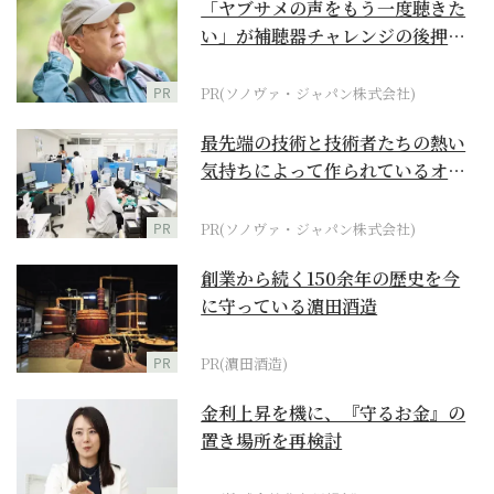
「ヤブサメの声をもう一度聴きた
い」が補聴器チャレンジの後押し
に
PR
PR(ソノヴァ・ジャパン株式会社)
最先端の技術と技術者たちの熱い
気持ちによって作られているオー
ダーメイド補聴器
PR
PR(ソノヴァ・ジャパン株式会社)
創業から続く150余年の歴史を今
に守っている濵田酒造
PR
PR(濵田酒造)
金利上昇を機に、『守るお金』の
置き場所を再検討