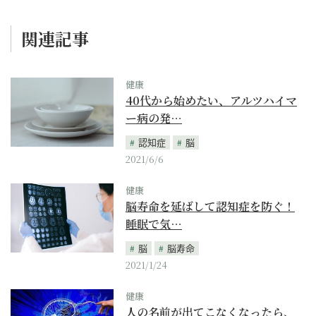
関連記事
健康
40代から始めたい、アルツハイマ
ー病の発…
認知症
脳
2021/6/6
健康
脳寿命を延ばして認知症を防ぐ！
睡眠で気…
脳
脳寿命
2021/1/24
健康
人の名前が出てこなくなったら、