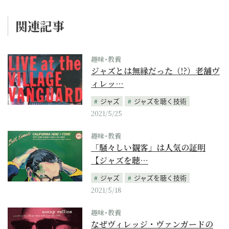
関連記事
趣味･教養
ジャズとは無縁だった（!?）老舗ヴ
ィレッ…
ジャズ
ジャズを聴く技術
2021/5/25
趣味･教養
「騒々しい観客」は人気の証明
【ジャズを聴…
ジャズ
ジャズを聴く技術
2021/5/18
趣味･教養
なぜヴィレッジ・ヴァンガードの