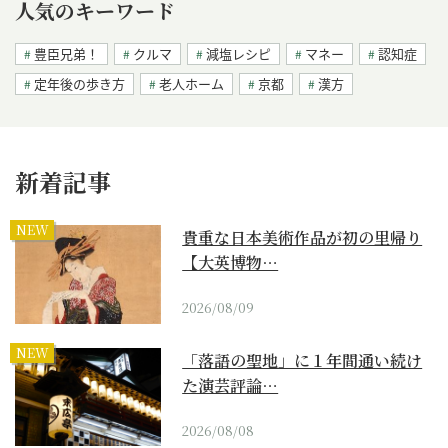
人気のキーワード
豊臣兄弟！
クルマ
減塩レシピ
マネー
認知症
定年後の歩き方
老人ホーム
京都
漢方
新着記事
NEW
貴重な日本美術作品が初の里帰り
【大英博物…
2026/08/09
NEW
「落語の聖地」に１年間通い続け
た演芸評論…
2026/08/08