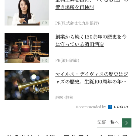
置き場所を再検討
PR
PR(株式会社北九州銀行)
創業から続く150余年の歴史を今
に守っている濵田酒造
PR
PR(濵田酒造)
マイルス・デイヴィスの歴史はジ
ャズの歴史。生誕100周年の年に
再確認するべき多大...
趣味･教養
Recommended by
記事一覧へ