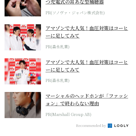
つ充電式の耳あな型補聴器
PR(ソノヴァ・ジャパン株式会社)
アマゾンで大人気！血圧対策はコーヒ
ーに足してみて
PR(森永乳業)
アマゾンで大人気！血圧対策はコーヒ
ーに足してみて
PR(森永乳業)
マーシャルのヘッドホンが「ファッシ
ョン」で終わらない理由
PR(Marshall Group AB)
Recommended by