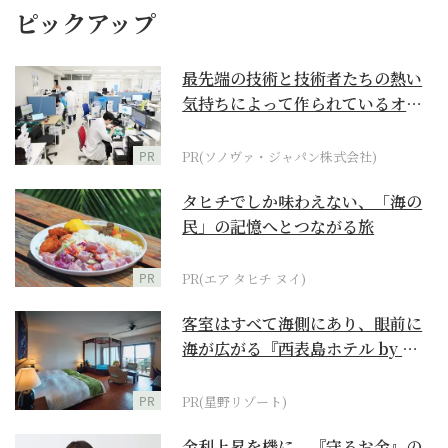
ピックアップ
最先端の技術と技術者たちの熱い
気持ちによって作られているオー
ダーメイド補聴器
PR
PR(ソノヴァ・ジャパン株式会社)
タヒチでしか味わえない、「海の
民」の記憶へとつながる旅
PR
PR(エア タヒチ ヌイ)
客室はすべて海側にあり、眼前に
海が広がる『西表島ホテル by 星
野リゾート』
PR
PR(星野リゾート)
金利上昇を機に、『守るお金』の