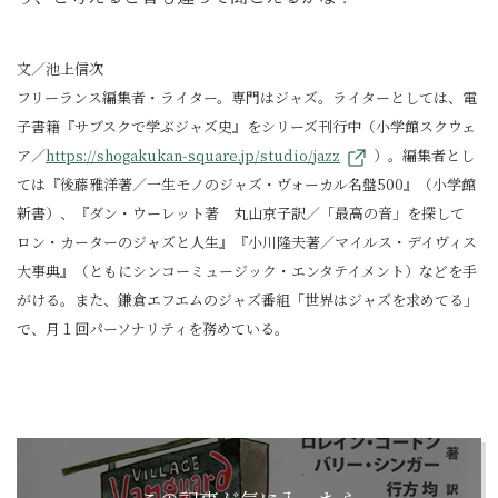
文／池上信次
フリーランス編集者・ライター。専門はジャズ。ライターとしては、電
子書籍『サブスクで学ぶジャズ史』をシリーズ刊行中（小学館スクウェ
ア／
https://shogakukan-square.jp/studio/jazz
）。編集者とし
ては『後藤雅洋著／一生モノのジャズ・ヴォーカル名盤500』（小学館
新書）、『ダン・ウーレット著 丸山京子訳／「最高の音」を探して
ロン・カーターのジャズと人生』『小川隆夫著／マイルス・デイヴィス
大事典』（ともにシンコーミュージック・エンタテイメント）などを手
がける。また、鎌倉エフエムのジャズ番組「世界はジャズを求めてる」
で、月１回パーソナリティを務めている。