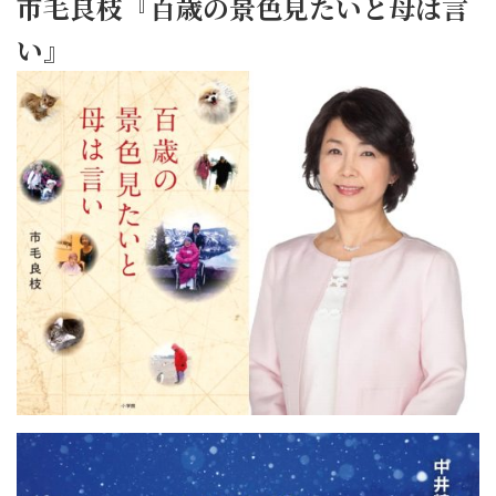
市毛良枝『百歳の景色見たいと母は言
い』