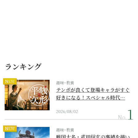
ランキング
NEW
趣味･教養
テンポが良くて登場キャラがすぐ
好きになる！スペシャル時代…
2026/08/02
No.
NEW
趣味･教養
戦国大名・武田信玄の事績を描い