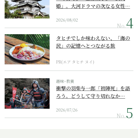
姫」。大河ドラマの次なる女性…
2026/08/02
No.
タヒチでしか味わえない、「海の
民」の記憶へとつながる旅
PR(エア タヒチ ヌイ)
趣味･教養
衝撃の羽柴与一郎「初陣死」を語
ろう。どうして守り切れなか…
2026/07/26
No.