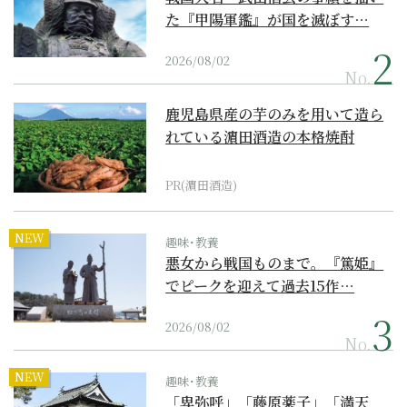
た『甲陽軍鑑』が国を滅ぼす…
2026/08/02
No.
鹿児島県産の芋のみを用いて造ら
れている濵田酒造の本格焼酎
PR(濵田酒造)
NEW
趣味･教養
悪女から戦国ものまで。『篤姫』
でピークを迎えて過去15作…
2026/08/02
No.
NEW
趣味･教養
「卑弥呼」「藤原薬子」「満天