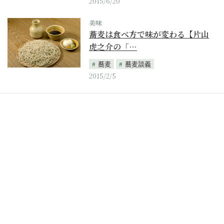
2015/6/20
美味
蕎麦は食べ方で味が変わる【片山
虎之介の「…
蕎麦
蕎麦談義
2015/2/5