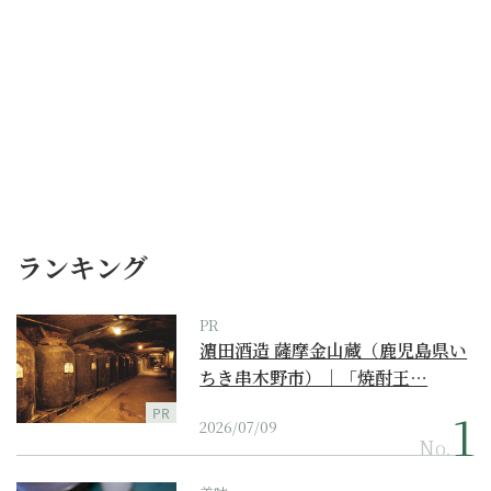
ランキング
PR
濵田酒造 薩摩金山蔵（鹿児島県い
ちき串木野市）｜「焼酎王…
PR
2026/07/09
No.