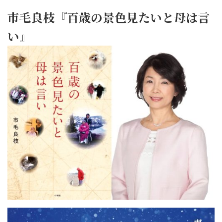
市毛良枝『百歳の景色見たいと母は言
い』