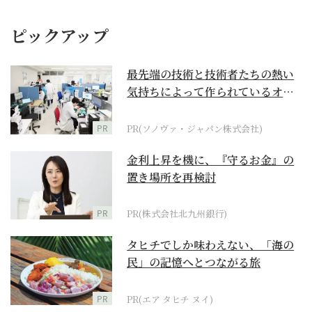
ピックアップ
最先端の技術と技術者たちの熱い
気持ちによって作られているオー
ダーメイド補聴器
PR
PR(ソノヴァ・ジャパン株式会社)
金利上昇を機に、『守るお金』の
置き場所を再検討
PR
PR(株式会社北九州銀行)
タヒチでしか味わえない、「海の
民」の記憶へとつながる旅
PR
PR(エア タヒチ ヌイ)