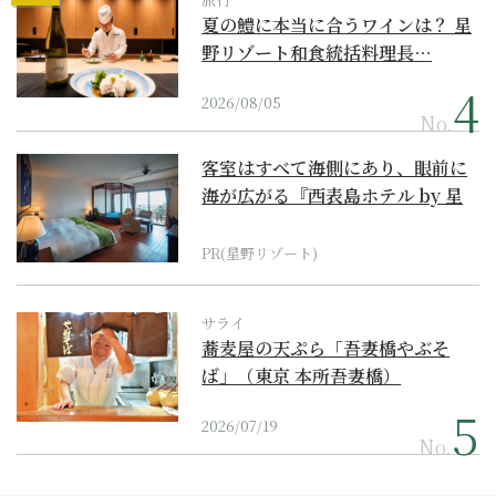
夏の鱧に本当に合うワインは？ 星
野リゾート和食統括料理長…
2026/08/05
No.
客室はすべて海側にあり、眼前に
海が広がる『西表島ホテル by 星
野リゾート』
PR(星野リゾート)
サライ
蕎麦屋の天ぷら「吾妻橋やぶそ
ば」（東京 本所吾妻橋）
2026/07/19
No.