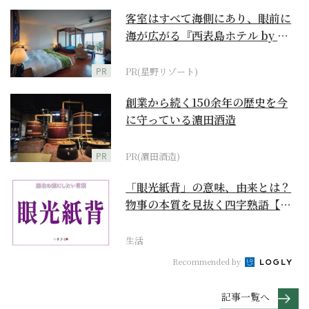
客室はすべて海側にあり、眼前に
海が広がる『西表島ホテル by 星
野リゾート』
PR
PR(星野リゾート)
創業から続く150余年の歴史を今
に守っている濵田酒造
PR
PR(濵田酒造)
「眼光紙背」の意味、由来とは？
物事の本質を見抜く四字熟語【座
右の銘にしたい言葉...
生活
Recommended by
記事一覧へ