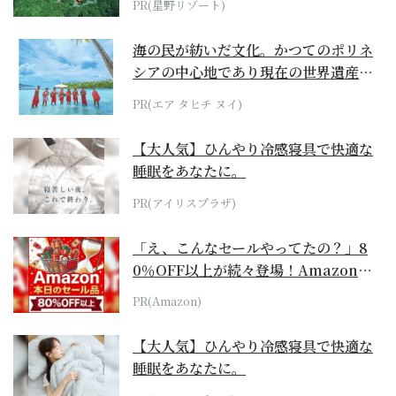
PR(星野リゾート)
海の民が紡いだ文化。かつてのポリネ
シアの中心地であり現在の世界遺産か
らみえてくる...
PR(エア タヒチ ヌイ)
【大人気】ひんやり冷感寝具で快適な
睡眠をあなたに。
PR(アイリスプラザ)
「え、こんなセールやってたの？」8
0％OFF以上が続々登場！Amazonの
本気が...
PR(Amazon)
【大人気】ひんやり冷感寝具で快適な
睡眠をあなたに。