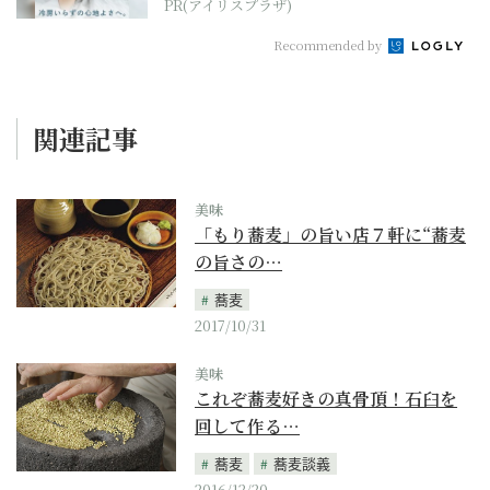
PR(アイリスプラザ)
Recommended by
関連記事
美味
「もり蕎麦」の旨い店７軒に“蕎麦
の旨さの…
蕎麦
2017/10/31
美味
これぞ蕎麦好きの真骨頂！石臼を
回して作る…
蕎麦
蕎麦談義
2016/12/20