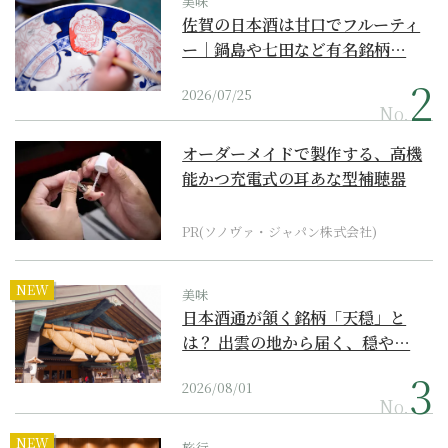
美味
佐賀の日本酒は甘口でフルーティ
ー｜鍋島や七田など有名銘柄…
2026/07/25
No.
オーダーメイドで製作する、高機
能かつ充電式の耳あな型補聴器
PR(ソノヴァ・ジャパン株式会社)
NEW
美味
日本酒通が頷く銘柄「天穏」と
は？ 出雲の地から届く、穏や…
2026/08/01
No.
NEW
旅行