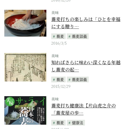
美味
蕎麦打ちの楽しみは「ひとを幸福
にする贈り…
蕎麦
蕎麦談義
2016/3/5
美味
知ればさらに味わい深くなる年越
し蕎麦の起…
蕎麦
蕎麦談義
2015/12/29
美味
蕎麦打ち健康法【片山虎之介の
「蕎麦屋の歩…
蕎麦
健康法