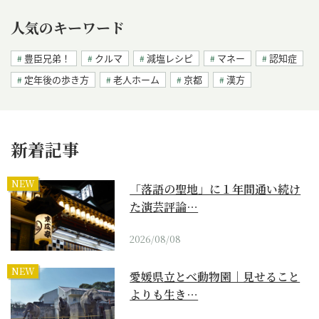
人気のキーワード
豊臣兄弟！
クルマ
減塩レシピ
マネー
認知症
定年後の歩き方
老人ホーム
京都
漢方
新着記事
NEW
「落語の聖地」に１年間通い続け
た演芸評論…
2026/08/08
NEW
愛媛県立とべ動物園｜見せること
よりも生き…