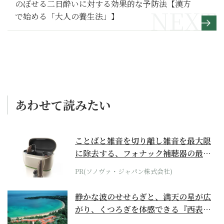
のぼせる二日酔いに対する効果的な予防法【漢方
で始める「大人の養生法」】
あわせて読みたい
ことばと雑音を切り離し雑音を最大限
に除去する、フォナック補聴器の最上
位モデル
PR(ソノヴァ・ジャパン株式会社)
静かな波のせせらぎと、満天の星が広
がり、くつろぎを体感できる『西表島
ホテル by...