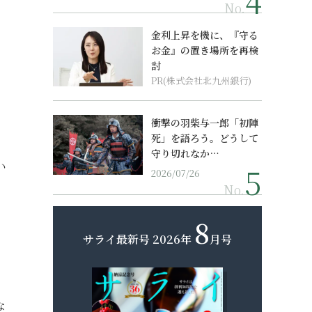
No.
金利上昇を機に、『守る
お金』の置き場所を再検
討
PR(株式会社北九州銀行)
衝撃の羽柴与一郎「初陣
死」を語ろう。どうして
守り切れなか…
い
2026/07/26
No.
8
サライ最新号
2026年
月号
な