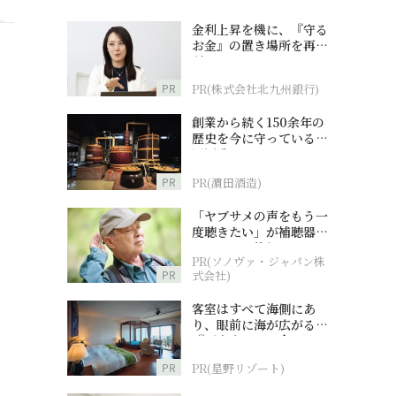
金利上昇を機に、『守る
お金』の置き場所を再検
討
PR
PR(株式会社北九州銀行)
創業から続く150余年の
歴史を今に守っている濵
田酒造
PR
PR(濵田酒造)
「ヤブサメの声をもう一
度聴きたい」が補聴器チ
ャレンジの後押しに
PR(ソノヴァ・ジャパン株
PR
式会社)
客室はすべて海側にあ
り、眼前に海が広がる
『西表島ホテル by 星野
リゾート』
PR
PR(星野リゾート)