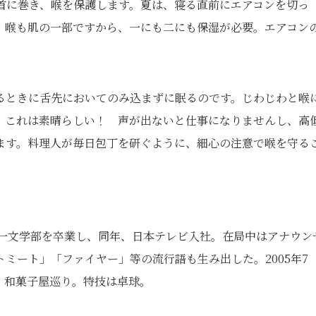
首に巻き、喉を保護します。夏は、寝る直前にエアコンを切っ
。喉も肌の一部ですから、一にも二にも保湿が必要。エアコン
るときに舌先においてのみ込まずに眠るのです。じわじわと喉
。これは素晴らしい！ 声が出ないと仕事になりませんし、高
ます。料理人が毎日包丁を研ぐように、細心の注意で喉を守る
第一文学部を卒業し、同年、日本テレビ入社。在局中はアナウン
ミート」「ファイヤー」等の流行語も生み出した。2005年7
、和菓子屋巡り。特技は卓球。