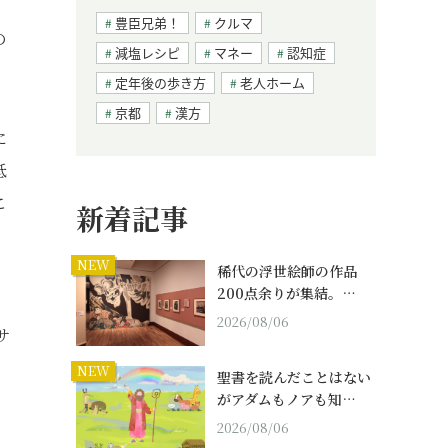
豊臣兄弟！
クルマ
の
減塩レシピ
マネー
認知症
定年後の歩き方
老人ホーム
京都
漢方
に
低
こ
新着記事
NEW
稀代の浮世絵師の作品
200点余りが集結。…
2026/08/06
サ
NEW
聖書を読んだことはない
がアダムもノアも知…
2026/08/06