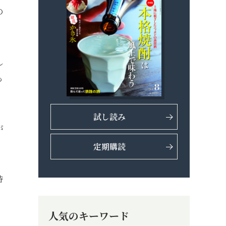
の
し
も
試し読み
が
定期購読
時
人気のキーワード