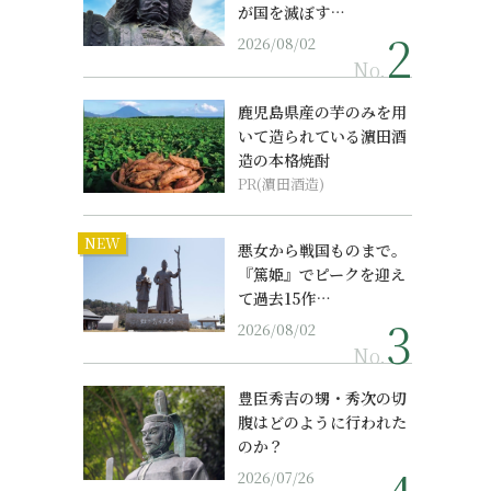
が国を滅ぼす…
2026/08/02
No.
鹿児島県産の芋のみを用
いて造られている濵田酒
造の本格焼酎
PR(濵田酒造)
NEW
悪女から戦国ものまで。
『篤姫』でピークを迎え
て過去15作…
2026/08/02
No.
豊臣秀吉の甥・秀次の切
腹はどのように行われた
のか？
2026/07/26