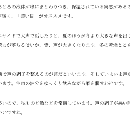
ろとろの液体が喉にまとわりつき、保湿されている実感がある
が緩く、「濃い目」がオススメです。
ルサイドで大声で話したりと、夏のほうが冬より大きな声を出
聴力が落ちるせいか、皆、声が大きくなります。冬の乾燥とと
前で声の調子を整えるのが常だといいます。そしていよいよ声
います。生肉の油分をゆっくり飲みながら喉を潤すわけです。
多いので、私ものど飴などを常備しています。声の調子が悪い
いいですね。