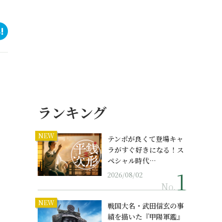
ランキング
NEW
テンポが良くて登場キャ
ラがすぐ好きになる！ス
ペシャル時代…
2026/08/02
No.
NEW
戦国大名・武田信玄の事
績を描いた『甲陽軍鑑』