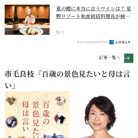
夏の鱧に本当に合うワインは？ 星
野リゾート和食統括料理長が検証
【ワイン×和食 至...
旅行
Recommended by
記事一覧へ
市毛良枝『百歳の景色見たいと母は言
い』