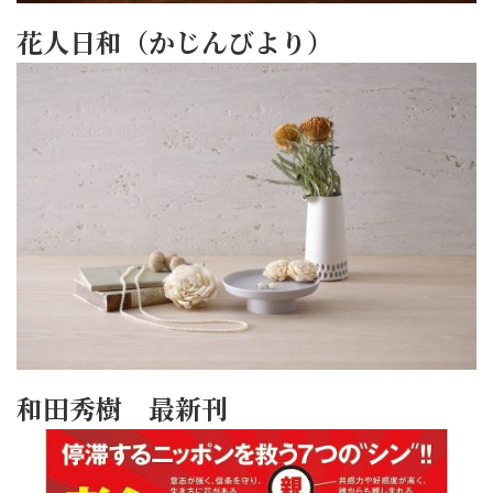
花人日和（かじんびより）
和田秀樹 最新刊