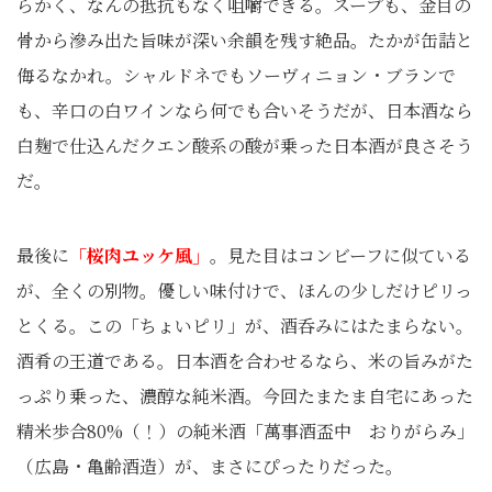
らかく、なんの抵抗もなく咀嚼できる。スープも、金目の
骨から滲み出た旨味が深い余韻を残す絶品。たかが缶詰と
侮るなかれ。シャルドネでもソーヴィニョン・ブランで
も、辛口の白ワインなら何でも合いそうだが、日本酒なら
白麹で仕込んだクエン酸系の酸が乗った日本酒が良さそう
だ。
最後に
「桜肉ユッケ風」
。見た目はコンビーフに似ている
が、全くの別物。優しい味付けで、ほんの少しだけピリっ
とくる。この「ちょいピリ」が、酒呑みにはたまらない。
酒肴の王道である。日本酒を合わせるなら、米の旨みがた
っぷり乗った、濃醇な純米酒。今回たまたま自宅にあった
精米歩合80%（！）の純米酒「萬事酒盃中 おりがらみ」
（広島・亀齢酒造）が、まさにぴったりだった。