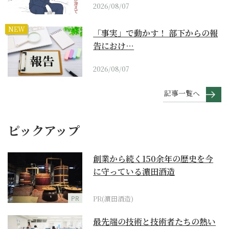
2026/08/07
NEW
「事実」で動かす！ 部下からの報
告におけ…
2026/08/07
記事一覧へ
ピックアップ
創業から続く150余年の歴史を今
に守っている濵田酒造
PR
PR(濵田酒造)
最先端の技術と技術者たちの熱い