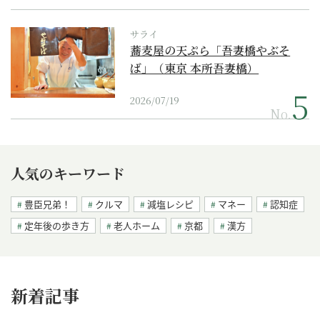
サライ
蕎麦屋の天ぷら「吾妻橋やぶそ
ば」（東京 本所吾妻橋）
2026/07/19
No.
人気のキーワード
豊臣兄弟！
クルマ
減塩レシピ
マネー
認知症
定年後の歩き方
老人ホーム
京都
漢方
新着記事