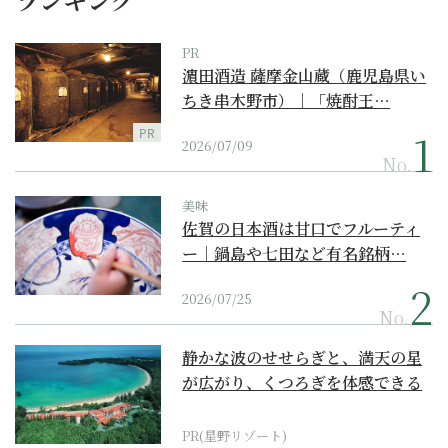
PR
濵田酒造 薩摩金山蔵（鹿児島県い
ちき串木野市）｜「焼酎王…
PR
2026/07/09
No.
美味
佐賀の日本酒は甘口でフルーティ
ー｜鍋島や七田など有名銘柄…
2026/07/25
No.
静かな波のせせらぎと、満天の星
が広がり、くつろぎを体感できる
『西表島ホテル by...
PR(星野リゾート)