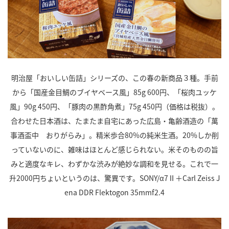
明治屋「おいしい缶詰」シリーズの、この春の新商品３種。手前
から「国産金目鯛のブイヤベース風」85g 600円、「桜肉ユッケ
風」90g 450円、「豚肉の黒酢角煮」75g 450円（価格は税抜）。
合わせた日本酒は、たまたま自宅にあった広島・亀齢酒造の「萬
事酒盃中 おりがらみ」。精米歩合80%の純米生酒。20%しか削
っていないのに、雑味はほとんど感じられない。米そのものの旨
みと適度なキレ、わずかな渋みが絶妙な調和を見せる。これで一
升2000円ちょいというのは、驚異です。SONY/α7Ⅱ＋Carl Zeiss J
ena DDR Flektogon 35mmf2.4