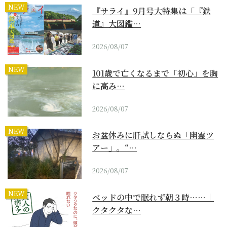
NEW
『サライ』9月号大特集は「『鉄
道』大図鑑…
2026/08/07
NEW
101歳で亡くなるまで「初心」を胸
に高み…
2026/08/07
NEW
お盆休みに肝試しならぬ「幽霊ツ
アー」。“…
2026/08/07
NEW
ベッドの中で眠れず朝３時……｜
クタクタな…