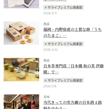
サライプレミアム倶楽部
2018/5/9
逸品
福岡・内野宿産の上質な卵「うち
のたまご」…
サライプレミアム倶楽部
2018/4/12
逸品
日本茶専門店「日本橋 和の茶 伊藤
園」で…
サライプレミアム倶楽部
2018/3/8
美味
当代きっての実力蔵の日本酒４銘
柄をゆかり…