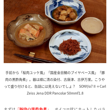
手前から「桜肉ユッケ風」「国産金目鯛のブイヤベース風」「豚
肉の黒酢角煮」。器は順に清の染付、古唐津、古伊万里。こうや
って盛り付けると、缶詰には見えないでしょ？ SONY/α7Ⅱ＋Carl
Zeiss Jena DDR Pancolar 50mmf1.8
まずは
「豚肉の黒酢角煮」
。サイコロ状にカットしたバラ