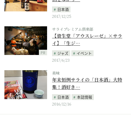
日本酒
2017/12/25
サライプレミアム倶楽部
【資生堂「アウスレーゼ」×サラ
イ】「生ジ…
PR
ジャズ
イベント
2017/6/23
美味
年末恒例サライの「日本酒」大特
集！酒好き…
日本酒
本誌情報
2016/12/16