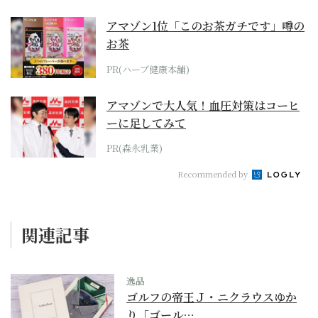
アマゾン1位「このお茶ガチです」噂の
お茶
PR(ハーブ健康本舗)
アマゾンで大人気！血圧対策はコーヒ
ーに足してみて
PR(森永乳業)
Recommended by
関連記事
逸品
ゴルフの帝王Ｊ・ニクラウスゆか
り「ゴール…