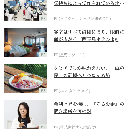
気持ちによって作られているオー
ダーメイド補聴器
PR
PR(ソノヴァ・ジャパン株式会社)
客室はすべて海側にあり、眼前に
海が広がる『西表島ホテル by 星
野リゾート』
PR
PR(星野リゾート)
タヒチでしか味わえない、「海の
民」の記憶へとつながる旅
PR
PR(エア タヒチ ヌイ)
金利上昇を機に、『守るお金』の
置き場所を再検討
PR
PR(株式会社北九州銀行)