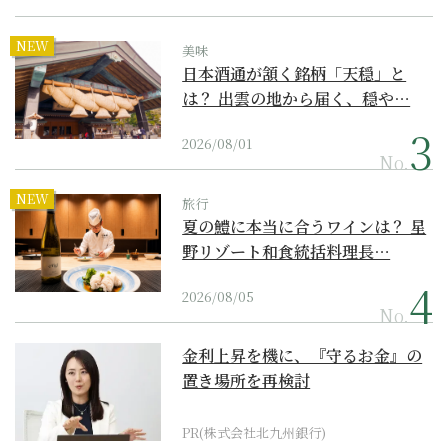
NEW
美味
日本酒通が頷く銘柄「天穏」と
は？ 出雲の地から届く、穏や…
2026/08/01
No.
NEW
旅行
夏の鱧に本当に合うワインは？ 星
野リゾート和食統括料理長…
2026/08/05
No.
金利上昇を機に、『守るお金』の
置き場所を再検討
PR(株式会社北九州銀行)