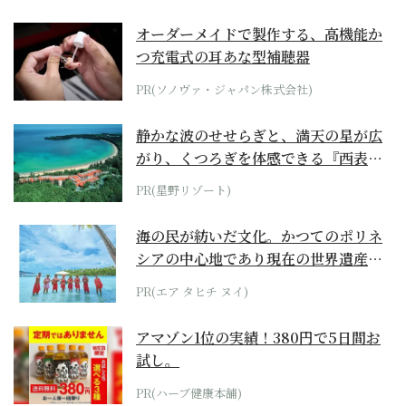
オーダーメイドで製作する、高機能か
つ充電式の耳あな型補聴器
PR(ソノヴァ・ジャパン株式会社)
静かな波のせせらぎと、満天の星が広
がり、くつろぎを体感できる『西表島
ホテル by...
PR(星野リゾート)
海の民が紡いだ文化。かつてのポリネ
シアの中心地であり現在の世界遺産か
らみえてくる...
PR(エア タヒチ ヌイ)
アマゾン1位の実績！380円で5日間お
試し。
PR(ハーブ健康本舗)