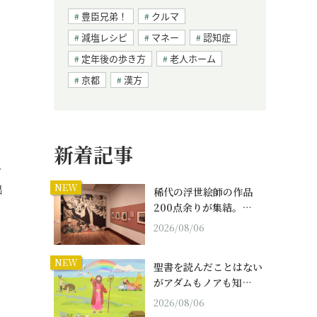
豊臣兄弟！
クルマ
減塩レシピ
マネー
認知症
定年後の歩き方
老人ホーム
京都
漢方
新着記事
エ
NEW
出
稀代の浮世絵師の作品
200点余りが集結。…
2026/08/06
NEW
聖書を読んだことはない
がアダムもノアも知…
2026/08/06