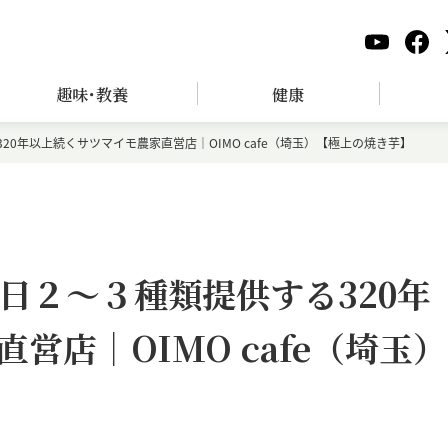
趣味･教養
健康
0年以上続くサツマイモ農家直営店｜OIMO cafe（埼玉）【極上の焼き芋】
日２〜３種類提供する320年
営店｜OIMO cafe（埼玉）