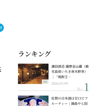
ランキング
供
濵田酒造 薩摩金山蔵（鹿
児島県いちき串木野市）
｜「焼酎王…
PR
2026/07/09
No.
佐賀の日本酒は甘口でフ
ルーティー｜鍋島や七田