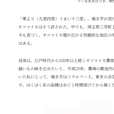
ティなあまはづき、鳴
「栗より（九里四里）うまい十三里」。焼き芋が流
サツマイモはそう評された。中でも、埼玉県三芳町
今も息づく。サツマイモ畑が広がる牧歌的な地区の中心
はある。
母体は、江戸時代から320年以上続くサツマイモ農
越いもの味を広めたいと、平成25年、農場の敷地
いた私にとって、焼き芋はソウルフード。東京の合
す。ほくほく系の品種は水に１時間浸けてから焼く