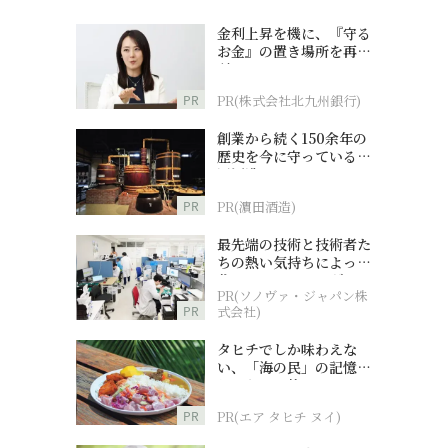
金利上昇を機に、『守る
お金』の置き場所を再検
討
PR
PR(株式会社北九州銀行)
創業から続く150余年の
歴史を今に守っている濵
田酒造
PR
PR(濵田酒造)
最先端の技術と技術者た
ちの熱い気持ちによって
作られているオーダーメ
PR(ソノヴァ・ジャパン株
イド補聴器
PR
式会社)
タヒチでしか味わえな
い、「海の民」の記憶へ
とつながる旅
PR
PR(エア タヒチ ヌイ)