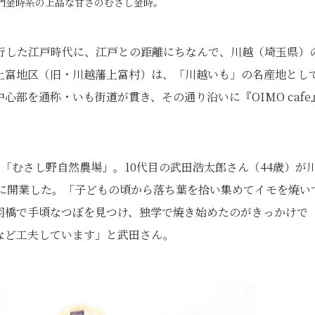
門金時系の上品な甘さのむさし金時。
行した江戸時代に、江戸との距離にちなんで、川越（埼玉県）
上富地区（旧・川越藩上富村）は、「川越いも」の名産地とし
部を通称・いも街道が貫き、その通り沿いに『OIMO cafe
家「むさし野自然農場」。10代目の武田浩太郎さん（44歳）が
内に開業した。「子どもの頃から落ち葉を拾い集めてイモを焼い
羽橋で手頃なつぼを見つけ、独学で焼き始めたのがきっかけで
など工夫しています」と武田さん。