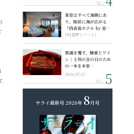
No.
客室はすべて海側にあ
の
り、眼前に海が広がる
『西表島ホテル by 星野
て
リゾート』
PR(星野リゾート)
』
常識を覆す、鰻重とワイ
ン｜土用の丑の日のため
の一本を本家…
川
2026/07/17
て
No.
8
サライ最新号
2026年
月号