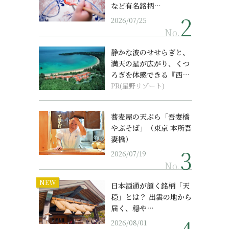
など有名銘柄…
2026/07/25
No.
静かな波のせせらぎと、
満天の星が広がり、くつ
ろぎを体感できる『西表
島ホテル by...
PR(星野リゾート)
蕎麦屋の天ぷら「吾妻橋
やぶそば」（東京 本所吾
妻橋）
2026/07/19
No.
NEW
日本酒通が頷く銘柄「天
穏」とは？ 出雲の地から
届く、穏や…
2026/08/01