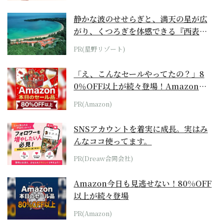
静かな波のせせらぎと、満天の星が広
がり、くつろぎを体感できる『西表島
ホテル by...
PR(星野リゾート)
「え、こんなセールやってたの？」8
0％OFF以上が続々登場！Amazonの
本気が...
PR(Amazon)
SNSアカウントを着実に成長。実はみ
んなココ使ってます。
PR(Dreaw合同会社)
Amazon今日も見逃せない！80%OFF
以上が続々登場
PR(Amazon)