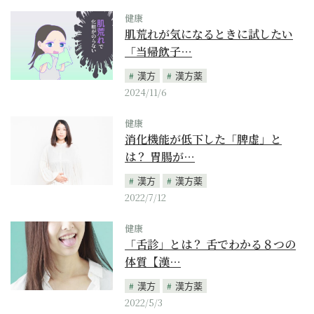
健康
肌荒れが気になるときに試したい
「当帰飲子…
漢方
漢方薬
2024/11/6
健康
消化機能が低下した「脾虚」と
は？ 胃腸が…
漢方
漢方薬
2022/7/12
健康
「舌診」とは？ 舌でわかる８つの
体質【漢…
漢方
漢方薬
2022/5/3