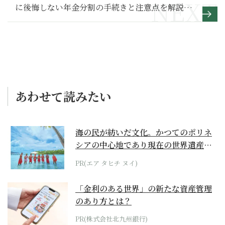
に後悔しない年金分割の手続きと注意点を解説
【シン・会社のマナー】
あわせて読みたい
海の民が紡いだ文化。かつてのポリネ
シアの中心地であり現在の世界遺産か
らみえてくる...
PR(エア タヒチ ヌイ)
「金利のある世界」の新たな資産管理
のあり方とは？
PR(株式会社北九州銀行)