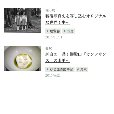
催し物
戦後写真史を写し込むオリジナル
な世界！牛…
展覧会
写真
2016/10/31
美味
純白の一品！御殿山「カンテサン
ス」の山羊…
ひと皿の歳時記
東京
2016/6/21