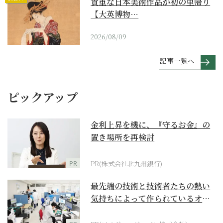
貴重な日本美術作品が初の里帰り
【大英博物…
2026/08/09
記事一覧へ
ピックアップ
金利上昇を機に、『守るお金』の
置き場所を再検討
PR
PR(株式会社北九州銀行)
最先端の技術と技術者たちの熱い
気持ちによって作られているオー
ダーメイド補聴器