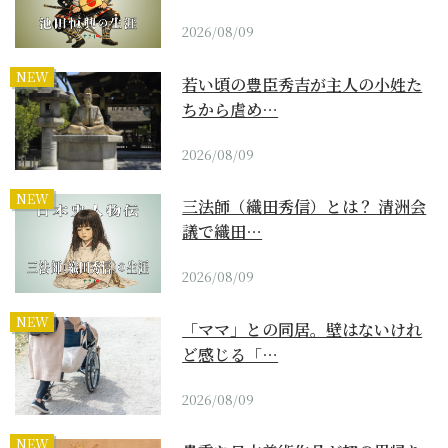
2026/08/09
NEW
若い頃の豊臣秀吉が主人の小姓た
ちから虐め…
2026/08/09
NEW
三法師（織田秀信）とは？ 清洲会
議で織田…
2026/08/09
NEW
「ママ」との同居。壁はないけれ
ど感じる「…
2026/08/09
NEW