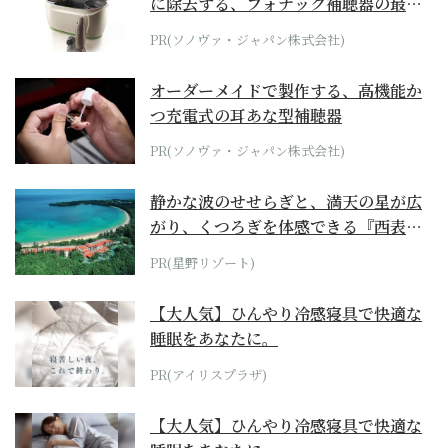
に除去する、フォナック補聴器の最上
位モデル
PR(ソノヴァ・ジャパン株式会社)
オーダーメイドで製作する、高機能か
つ充電式の耳あな型補聴器
PR(ソノヴァ・ジャパン株式会社)
静かな波のせせらぎと、満天の星が広
がり、くつろぎを体感できる『西表島
ホテル by...
PR(星野リゾート)
【大人気】ひんやり冷感寝具で快適な
睡眠をあなたに。
PR(アイリスプラザ)
【大人気】ひんやり冷感寝具で快適な