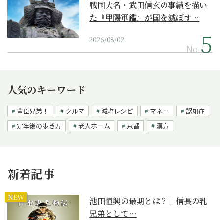
戦国大名・武田信玄の事績を描い
た『甲陽軍鑑』が国を滅ぼす…
2026/08/02
No.
人気のキーワード
豊臣兄弟！
クルマ
減塩レシピ
マネー
認知症
定年後の歩き方
老人ホーム
京都
漢方
新着記事
NEW
池田恒興の最期とは？｜信長の乳
兄弟として…