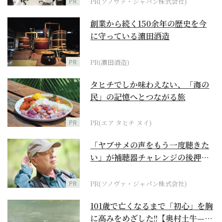
PR
PR(ソノヴァ・ジャパン株式会社)
創業から続く150余年の歴史を今
に守っている濵田酒造
PR
PR(濵田酒造)
タヒチでしか味わえない、「海の
民」の記憶へとつながる旅
PR
PR(エア タヒチ ヌイ)
「ヤブサメの声をもう一度聴きた
い」が補聴器チャレンジの後押し
に
PR
PR(ソノヴァ・ジャパン株式会社)
101歳で亡くなるまで「初心」を胸
に高みをめざした!!【奥村土牛—名