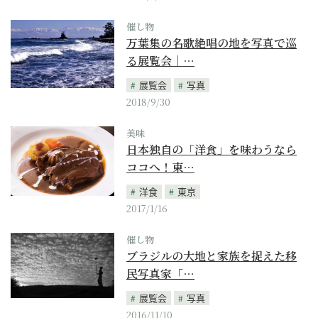
催し物
万葉集の名歌絶唱の地を写真で巡
る展覧会｜…
展覧会
写真
2018/9/30
美味
日本独自の「洋食」を味わうなら
ココへ！東…
洋食
東京
2017/1/16
催し物
ブラジルの大地と家族を捉えた移
民写真家「…
展覧会
写真
2016/11/10