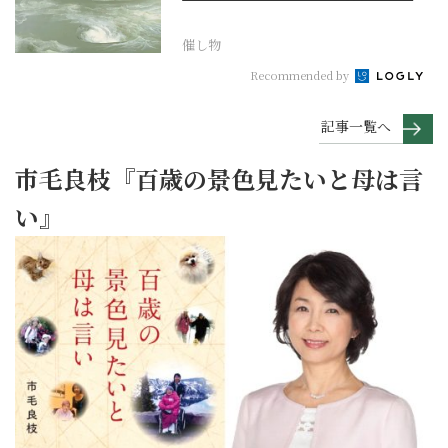
作でたどる1...
催し物
Recommended by
記事一覧へ
市毛良枝『百歳の景色見たいと母は言
い』