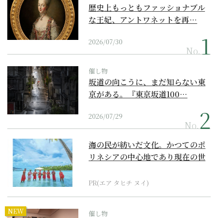
歴史上もっともファッショナブル
な王妃、アントワネットを再…
2026/07/30
No.
催し物
坂道の向こうに、まだ知らない東
京がある。『東京坂道100…
2026/07/29
No.
海の民が紡いだ文化。かつてのポ
リネシアの中心地であり現在の世
界遺産からみえてくる...
PR(エア タヒチ ヌイ)
NEW
催し物