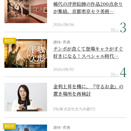
稀代の浮世絵師の作品200点余り
が集結。京都市京セラ美術…
2026/08/06
No.
NEW
趣味･教養
テンポが良くて登場キャラがすぐ
好きになる！スペシャル時代…
2026/08/02
No.
金利上昇を機に、『守るお金』の
置き場所を再検討
PR(株式会社北九州銀行)
NEW
趣味･教養