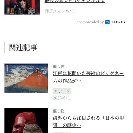
最後の真実をRチャンネルで
PR(Rチャンネル)
Recommended by
関連記事
催し物
江戸に花開いた芸術のビッグネー
ムの作品が…
アート
2025/8/11
催し物
海外からも注目される「日本の甲
冑」の歴史…