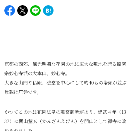
京都の西郊、風光明媚な花園の地に広大な敷地を誇る臨済
宗妙心寺派の大本山、妙心寺。
大きな山門や仏殿、法堂を中心にして約40もの塔頭が並ぶ
景観は圧巻です。
かつてこの地は花園法皇の離宮御所があり、建武４年（13
37）に関山慧玄（かんざんえげん）を開山として禅寺に改
められました。