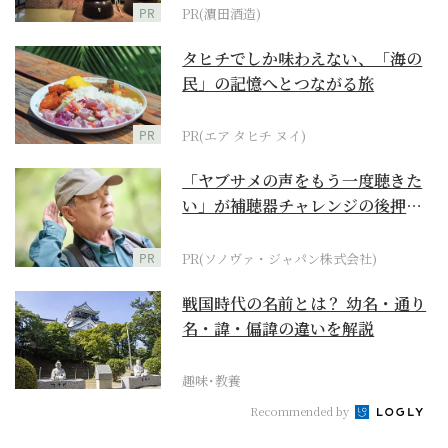
PR
PR(濵田酒造)
タヒチでしか味わえない、「海の
民」の記憶へとつながる旅
PR
PR(エア タヒチ ヌイ)
「ヤブサメの声をもう一度聴きた
い」が補聴器チャレンジの後押し
に
PR
PR(ソノヴァ・ジャパン株式会社)
戦国時代の名前とは？ 幼名・通り
名・諱・偏諱の違いを解説
趣味･教養
Recommended by