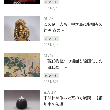
アート
2024/8/7
催し物
この夏、大阪・中之島に醍醐寺の
約90点の…
アート
2024/6/14
催し物
『源氏物語』の場面を絵画化した
「源氏絵」…
アート
2024/2/23
花人日和
千利休が作った茶杓も展観！【細
川家の茶道…