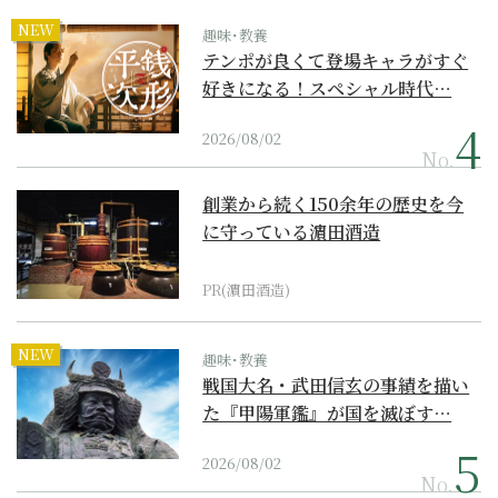
NEW
趣味･教養
テンポが良くて登場キャラがすぐ
好きになる！スペシャル時代…
2026/08/02
No.
創業から続く150余年の歴史を今
に守っている濵田酒造
PR(濵田酒造)
NEW
趣味･教養
戦国大名・武田信玄の事績を描い
た『甲陽軍鑑』が国を滅ぼす…
2026/08/02
No.