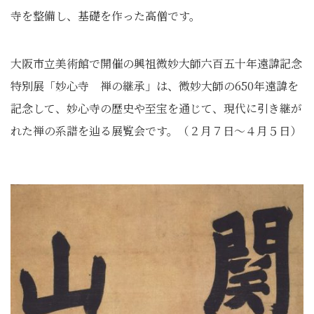
寺を整備し、基礎を作った高僧です。
大阪市立美術館で開催の興祖微妙大師六百五十年遠諱記念
特別展「妙心寺 禅の継承」は、微妙大師の650年遠諱を
記念して、妙心寺の歴史や至宝を通じて、現代に引き継が
れた禅の系譜を辿る展覧会です。（２月７日～４月５日）