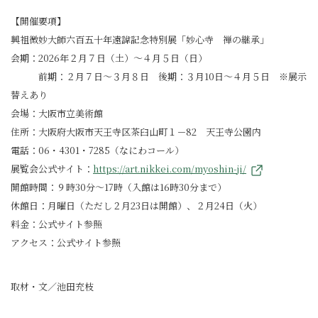
【開催要項】
興祖微妙大師六百五十年遠諱記念特別展「妙心寺 禅の継承」
会期：2026年２月７日（土）～４月５日（日）
前期：２月７日～３月８日 後期：３月10日～４月５日 ※展示
替えあり
会場：大阪市立美術館
住所：大阪府大阪市天王寺区茶臼山町１－82 天王寺公園内
電話：06・4301・7285（なにわコール）
展覧会公式サイト：
https://art.nikkei.com/myoshin-ji/
開館時間：９時30分～17時（入館は16時30分まで）
休館日：月曜日（ただし２月23日は開館）、２月24日（火）
料金：公式サイト参照
アクセス：公式サイト参照
取材・文／池田充枝