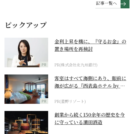
記事一覧へ
ピックアップ
金利上昇を機に、『守るお金』の
置き場所を再検討
PR
PR(株式会社北九州銀行)
客室はすべて海側にあり、眼前に
海が広がる『西表島ホテル by 星
野リゾート』
PR
PR(星野リゾート)
創業から続く150余年の歴史を今
に守っている濵田酒造