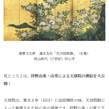
重要文化財 海北友松「花卉図屏風」（右隻）
桃山時代（17世紀）妙心寺
見どころ２は、
狩野山楽・山雪による天球院の襖絵を大公
開！
天球院は、寛永８年（1631）に池田輝政の妹、天球院殿に
よって創建された妙心寺の塔頭です。狩野山楽・山雪父子