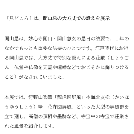
「見どころ１は、
開山忌の大方丈での設えを展示
開山忌は、妙心寺開山・関山慧玄の忌日の法要で、１年の
なかでもっとも重要な法要のひとつです。江戸時代におけ
る開山忌では、大方丈で特別な設えによる荘厳（しょうご
ん 仏堂や仏像を天蓋や幢幡などでおごそかに飾りつける
こと）がなされていました。
本展では、狩野山楽筆「龍虎図屏風」や海北友松（かいほ
うゆうしょう）筆「花卉図屏風」といった大型の屏風群を
立て廻し、高僧の頂相や墨跡など、寺宝中の寺宝で荘厳さ
れた風景を紹介します。