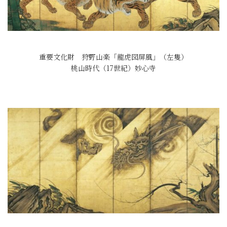
重要文化財 狩野山楽「龍虎図屏風」（左隻）
桃山時代（17世紀）妙心寺