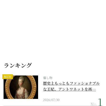
ランキング
NEW
催し物
歴史上もっともファッショナブル
な王妃、アントワネットを再…
2026/07/30
No.