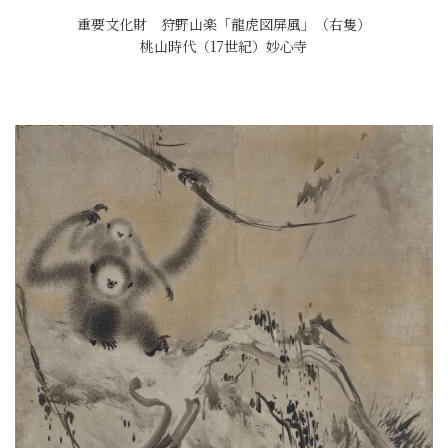
重要文化財 狩野山楽「龍虎図屏風」（右隻）
桃山時代（17世紀）妙心寺