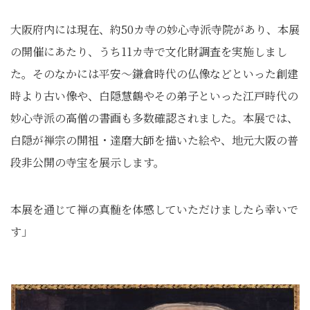
大阪府内には現在、約50カ寺の妙心寺派寺院があり、本展
の開催にあたり、うち11カ寺で文化財調査を実施しまし
た。そのなかには平安～鎌倉時代の仏像などといった創建
時より古い像や、白隠慧鶴やその弟子といった江戸時代の
妙心寺派の高僧の書画も多数確認されました。本展では、
白隠が禅宗の開祖・達磨大師を描いた絵や、地元大阪の普
段非公開の寺宝を展示します。
本展を通じて禅の真髄を体感していただけましたら幸いで
す」