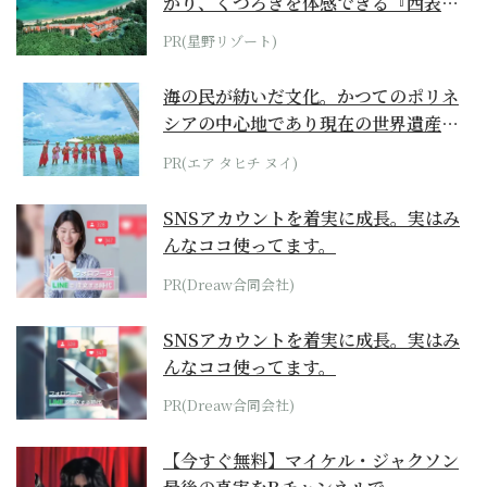
がり、くつろぎを体感できる『西表島
ホテル by...
PR(星野リゾート)
海の民が紡いだ文化。かつてのポリネ
シアの中心地であり現在の世界遺産か
らみえてくる...
PR(エア タヒチ ヌイ)
SNSアカウントを着実に成長。実はみ
んなココ使ってます。
PR(Dreaw合同会社)
SNSアカウントを着実に成長。実はみ
んなココ使ってます。
PR(Dreaw合同会社)
【今すぐ無料】マイケル・ジャクソン