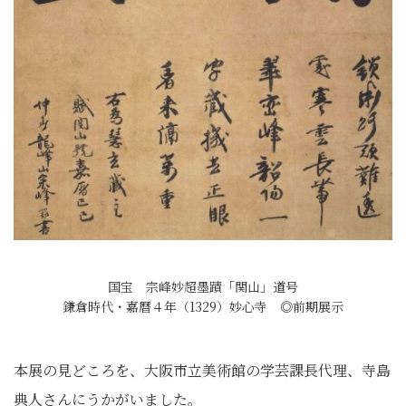
国宝 宗峰妙超墨蹟「関山」道号
鎌倉時代・嘉暦４年（1329）妙心寺 ◎前期展示
本展の見どころを、大阪市立美術館の学芸課長代理、寺島
典人さんにうかがいました。