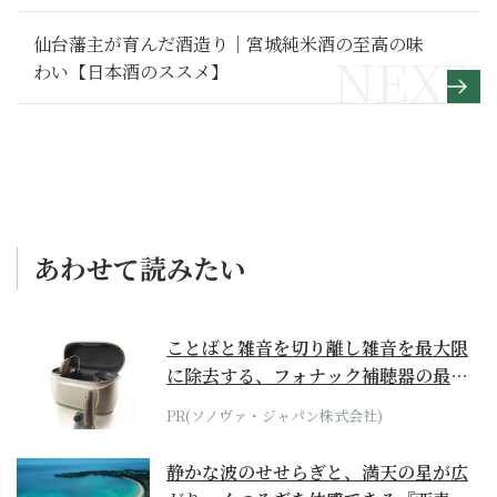
性です」
仙台藩主が育んだ酒造り｜宮城純米酒の至高の味
わい【日本酒のススメ】
あわせて読みたい
ことばと雑音を切り離し雑音を最大限
に除去する、フォナック補聴器の最上
位モデル
PR(ソノヴァ・ジャパン株式会社)
静かな波のせせらぎと、満天の星が広