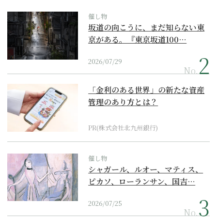
催し物
坂道の向こうに、まだ知らない東
京がある。『東京坂道100…
2026/07/29
No.
「金利のある世界」の新たな資産
管理のあり方とは？
PR(株式会社北九州銀行)
催し物
シャガール、ルオー、マティス、
ピカソ、ローランサン、国吉…
2026/07/25
No.