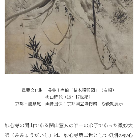
重要文化財 長谷川等伯「枯木猿猴図」（右幅）
桃山時代（16～17世紀）
京都・龍泉庵 画像提供：京都国立博物館 ◎後期展示
妙心寺の開山である関山慧玄の唯一の弟子であった微妙大
師（みみょうだいし）は、妙心寺第二世として初期の妙心