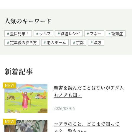
人気のキーワード
豊臣兄弟！
クルマ
減塩レシピ
マネー
認知症
定年後の歩き方
老人ホーム
京都
漢方
新着記事
NEW
聖書を読んだことはないがアダム
もノアも知…
2026/08/06
NEW
コアラのこと、どこまで知って
る？ 驚きの…