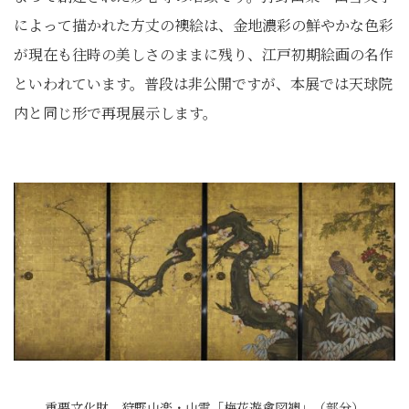
によって描かれた方丈の襖絵は、金地濃彩の鮮やかな色彩
が現在も往時の美しさのままに残り、江戸初期絵画の名作
といわれています。普段は非公開ですが、本展では天球院
内と同じ形で再現展示します。
重要文化財 狩野山楽・山雪「梅花遊禽図襖」（部分）