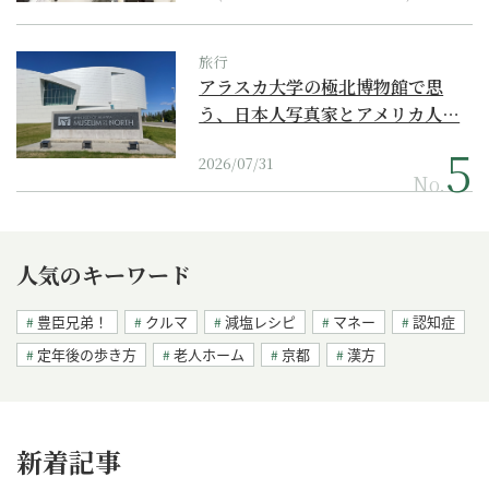
旅行
アラスカ大学の極北博物館で思
う、日本人写真家とアメリカ人…
2026/07/31
No.
人気のキーワード
豊臣兄弟！
クルマ
減塩レシピ
マネー
認知症
定年後の歩き方
老人ホーム
京都
漢方
新着記事