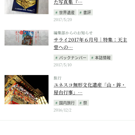
た写真集『…
世界遺産
書評
2017/5/20
編集部からのお知らせ
サライ2017年６月号｜特集：天主
堂への…
バックナンバー
本誌情報
2017/5/10
旅行
ユネスコ無形文化遺産「山・鉾・
屋台行事」…
国内旅行
祭
2016/12/2