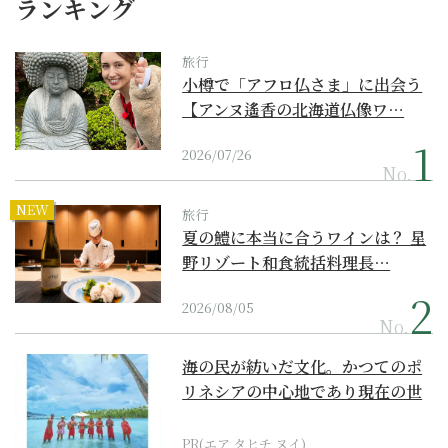
ランキング
旅行
小樽で「アフロ仏さま」に出会う
【アンヌ遙香の北海道仏像ワ…
2026/07/26
No.
NEW
旅行
夏の鱧に本当に合うワインは？ 星
野リゾート和食統括料理長…
2026/08/05
No.
海の民が紡いだ文化。かつてのポ
リネシアの中心地であり現在の世
界遺産からみえてくる...
PR(エア タヒチ ヌイ)