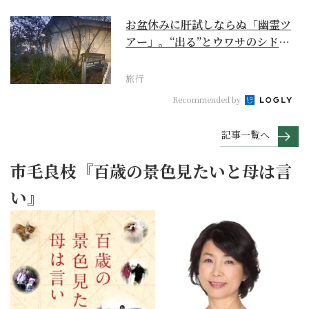
お盆休みに肝試しならぬ「幽霊ツ
アー」。“出る”とウワサのシドニ
ー・ロックス地区の...
旅行
Recommended by
記事一覧へ
市毛良枝『百歳の景色見たいと母は言
い』