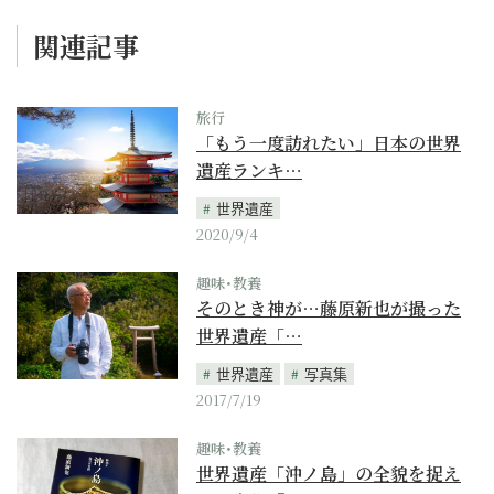
関連記事
旅行
「もう一度訪れたい」日本の世界
遺産ランキ…
世界遺産
2020/9/4
趣味･教養
そのとき神が…藤原新也が撮った
世界遺産「…
世界遺産
写真集
2017/7/19
趣味･教養
世界遺産「沖ノ島」の全貌を捉え