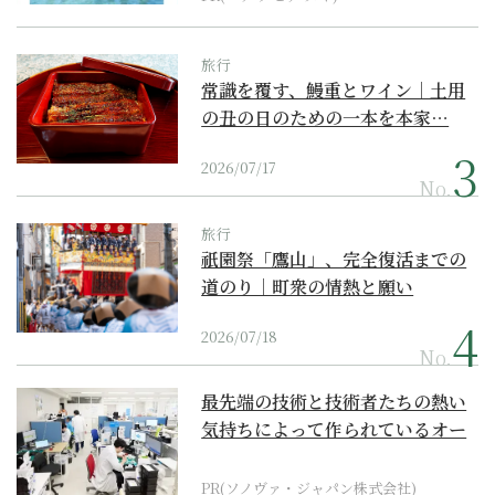
旅行
常識を覆す、鰻重とワイン｜土用
の丑の日のための一本を本家…
2026/07/17
No.
旅行
祇園祭「鷹山」、完全復活までの
道のり｜町衆の情熱と願い
2026/07/18
No.
最先端の技術と技術者たちの熱い
気持ちによって作られているオー
ダーメイド補聴器
PR(ソノヴァ・ジャパン株式会社)