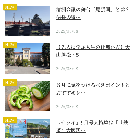
NEW
清洲会議の舞台「尾張国」とは？
信長の統…
2026/08/08
NEW
【先人に学ぶ人生の仕舞い方】大
山捨松・5…
2026/08/08
NEW
８月に気をつけるべきポイントと
おすすめレ…
2026/08/08
NEW
『サライ』9月号大特集は「『鉄
道』大図鑑…