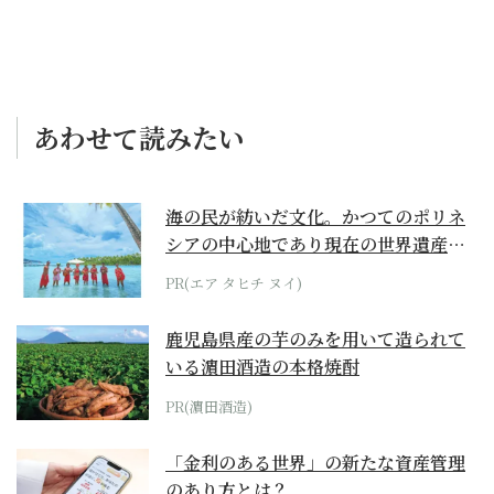
あわせて読みたい
海の民が紡いだ文化。かつてのポリネ
シアの中心地であり現在の世界遺産か
らみえてくる...
PR(エア タヒチ ヌイ)
鹿児島県産の芋のみを用いて造られて
いる濵田酒造の本格焼酎
PR(濵田酒造)
「金利のある世界」の新たな資産管理
のあり方とは？