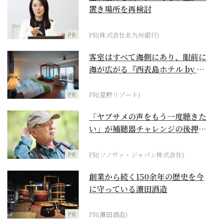
置き場所を再検討
PR
PR(株式会社北九州銀行)
客室はすべて海側にあり、眼前に
海が広がる『西表島ホテル by 星
野リゾート』
PR
PR(星野リゾート)
「ヤブサメの声をもう一度聴きた
い」が補聴器チャレンジの後押し
に
PR
PR(ソノヴァ・ジャパン株式会社)
創業から続く150余年の歴史を今
に守っている濵田酒造
PR
PR(濵田酒造)