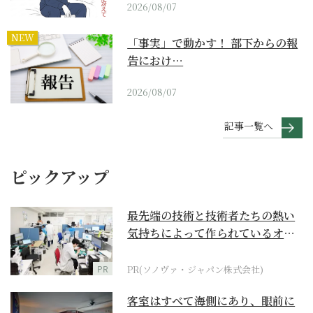
2026/08/07
NEW
「事実」で動かす！ 部下からの報
告におけ…
2026/08/07
記事一覧へ
ピックアップ
最先端の技術と技術者たちの熱い
気持ちによって作られているオー
ダーメイド補聴器
PR
PR(ソノヴァ・ジャパン株式会社)
客室はすべて海側にあり、眼前に