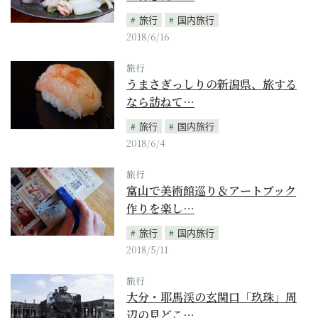
旅行
国内旅行
2018/6/16
旅行
うまさぎっしりの新潟県、旅する
なら訪ねて…
旅行
国内旅行
2018/6/4
旅行
富山で美術館巡り＆アートブック
作りを楽し…
旅行
国内旅行
2018/5/11
旅行
大分・耶馬渓の玄関口「玖珠」周
辺の見どこ…