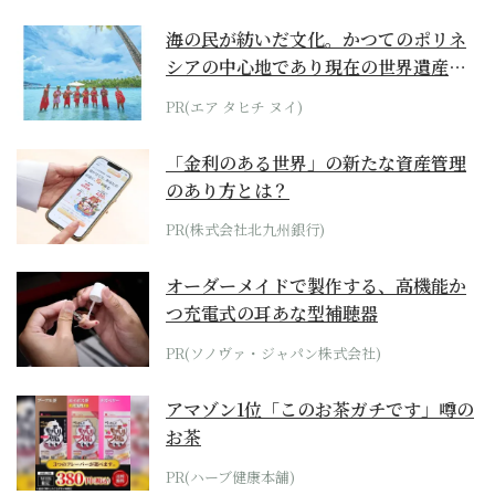
海の民が紡いだ文化。かつてのポリネ
シアの中心地であり現在の世界遺産か
らみえてくる...
PR(エア タヒチ ヌイ)
「金利のある世界」の新たな資産管理
のあり方とは？
PR(株式会社北九州銀行)
オーダーメイドで製作する、高機能か
つ充電式の耳あな型補聴器
PR(ソノヴァ・ジャパン株式会社)
アマゾン1位「このお茶ガチです」噂の
お茶
PR(ハーブ健康本舗)