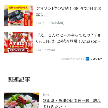
アマゾン1位の実績！380円で5日間お
試し。
PR(ハーブ健康本舗)
「え、こんなセールやってたの？」8
0％OFF以上が続々登場！Amazonの
本気が...
PR(Amazon)
Recommended by
関連記事
旅行
富山県・魚津の町で魚三昧！訪ね
て行きたい…