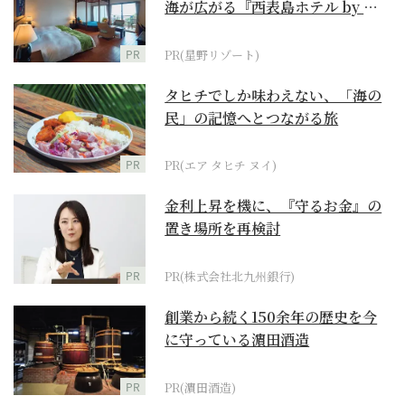
海が広がる『西表島ホテル by 星
野リゾート』
PR
PR(星野リゾート)
タヒチでしか味わえない、「海の
民」の記憶へとつながる旅
PR
PR(エア タヒチ ヌイ)
金利上昇を機に、『守るお金』の
置き場所を再検討
PR
PR(株式会社北九州銀行)
創業から続く150余年の歴史を今
に守っている濵田酒造
PR
PR(濵田酒造)