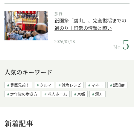
旅行
祇園祭「鷹山」、完全復活までの
道のり｜町衆の情熱と願い
2026/07/18
No.
人気のキーワード
豊臣兄弟！
クルマ
減塩レシピ
マネー
認知症
定年後の歩き方
老人ホーム
京都
漢方
新着記事