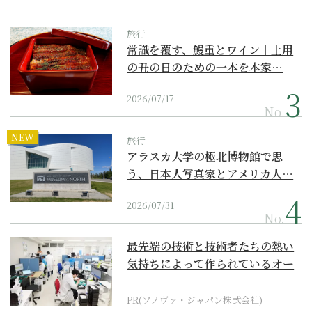
旅行
常識を覆す、鰻重とワイン｜土用
の丑の日のための一本を本家…
2026/07/17
No.
NEW
旅行
アラスカ大学の極北博物館で思
う、日本人写真家とアメリカ人…
2026/07/31
No.
最先端の技術と技術者たちの熱い
気持ちによって作られているオー
ダーメイド補聴器
PR(ソノヴァ・ジャパン株式会社)