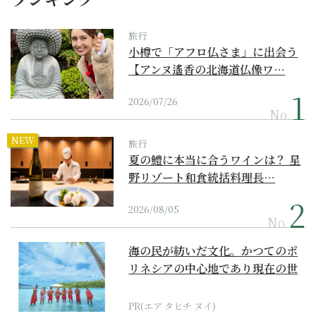
旅行
小樽で「アフロ仏さま」に出会う
【アンヌ遙香の北海道仏像ワ…
2026/07/26
No.
NEW
旅行
夏の鱧に本当に合うワインは？ 星
野リゾート和食統括料理長…
2026/08/05
No.
海の民が紡いだ文化。かつてのポ
リネシアの中心地であり現在の世
界遺産からみえてくる...
PR(エア タヒチ ヌイ)