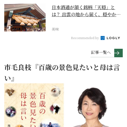
日本酒通が頷く銘柄「天穏」と
は？ 出雲の地から届く、穏やかで
深い一杯【日本酒のス...
美味
Recommended by
記事一覧へ
市毛良枝『百歳の景色見たいと母は言
い』