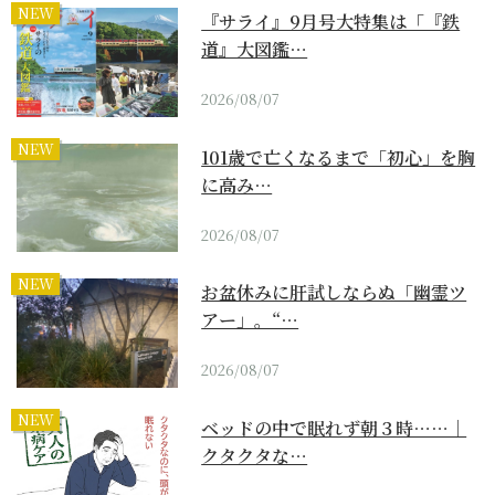
NEW
『サライ』9月号大特集は「『鉄
道』大図鑑…
2026/08/07
NEW
101歳で亡くなるまで「初心」を胸
に高み…
2026/08/07
NEW
お盆休みに肝試しならぬ「幽霊ツ
アー」。“…
2026/08/07
NEW
ベッドの中で眠れず朝３時……｜
クタクタな…