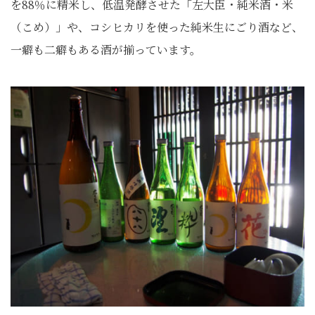
を88％に精米し、低温発酵させた「左大臣・純米酒・米
（こめ）」や、コシヒカリを使った純米生にごり酒など、
一癖も二癖もある酒が揃っています。