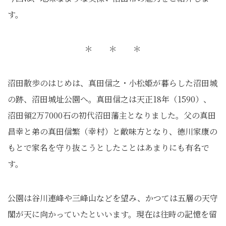
す。
＊ ＊ ＊
沼田散歩のはじめは、真田信之・小松姫が暮らした沼田城
の跡、沼田城址公園へ。真田信之は天正18年（1590）、
沼田領2万7000石の初代沼田藩主となりました。父の真田
昌幸と弟の真田信繁（幸村）と敵味方となり、徳川家康の
もとで家名を守り抜こうとしたことはあまりにも有名で
す。
公園は谷川連峰や三峰山などを望み、かつては五層の天守
閣が天に向かっていたといいます。現在は往時の記憶を留