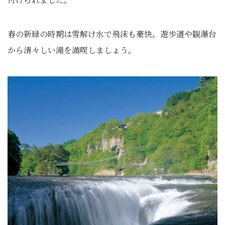
春の新緑の時期は雪解け水で飛沫も豪快。遊歩道や観瀑台
から清々しい滝を満喫しましょう。