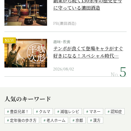
創業から続く150余年の歴史を今
に守っている濵田酒造
PR(濵田酒造)
NEW
趣味･教養
テンポが良くて登場キャラがすぐ
好きになる！スペシャル時代…
2026/08/02
No.
人気のキーワード
豊臣兄弟！
クルマ
減塩レシピ
マネー
認知症
定年後の歩き方
老人ホーム
京都
漢方