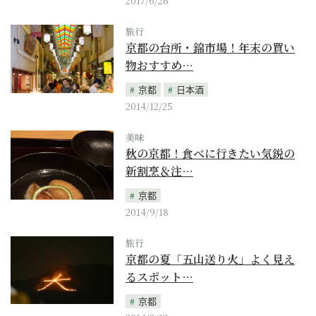
2017/6/26
旅行
京都の台所・錦市場！年末の買い
物おすすめ…
京都
日本酒
2014/12/25
美味
秋の京都！食べに行きたい気鋭の
新割烹＆注…
京都
2014/9/18
旅行
京都の夏「五山送り火」よく見え
るスポット…
京都