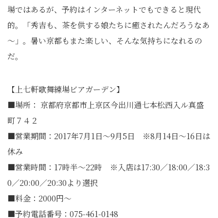
場ではあるが、予約はインターネットでもできると現代
的。「秀吉も、茶を供する娘たちに癒されたんだろうなあ
～」。暑い京都もまた楽しい、そんな気持ちになれるの
だ。
【上七軒歌舞練場ビアガーデン】
■場所： 京都府京都市上京区今出川通七本松西入ル真盛
町７４２
■営業期間：2017年7月1日〜9月5日 ※8月14日〜16日は
休み
■営業時間：17時半〜22時 ※入店は17:30／18:00／18:3
0／20:00／20:30より選択
■料金：2000円〜
■予約電話番号：075-461-0148