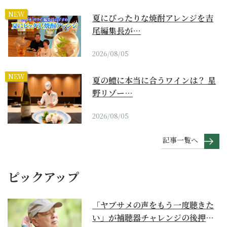
NEW
夏にぴったりな焼酎アレンジを吉
尾編集長が…
2026/08/05
NEW
夏の鱧に本当に合うワインは？ 星
野リゾー…
2026/08/05
記事一覧へ
ピックアップ
「ヤブサメの声をもう一度聴きた
い」が補聴器チャレンジの後押し