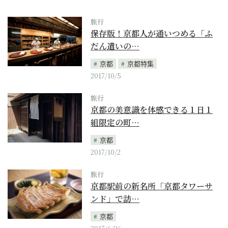
旅行
保存版！京都人が通いつめる「ふ
だん遣いの…
京都
京都特集
2017/10/5
旅行
京都の美意識を体感できる１日１
組限定の町…
京都
2017/10/2
旅行
京都駅前の新名所「京都タワーサ
ンド」で訪…
京都