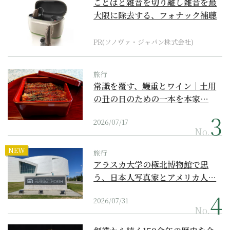
ことばと雑音を切り離し雑音を最
大限に除去する、フォナック補聴
器の最上位モデル
PR(ソノヴァ・ジャパン株式会社)
旅行
常識を覆す、鰻重とワイン｜土用
の丑の日のための一本を本家…
2026/07/17
No.
NEW
旅行
アラスカ大学の極北博物館で思
う、日本人写真家とアメリカ人…
2026/07/31
No.