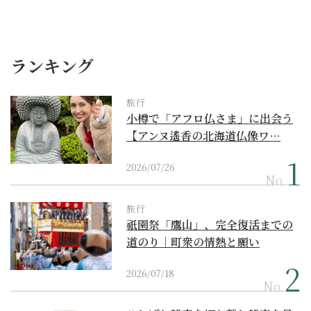
ランキング
旅行
小樽で「アフロ仏さま」に出会う
【アンヌ遙香の北海道仏像ワ…
2026/07/26
No.
旅行
祇園祭「鷹山」、完全復活までの
道のり｜町衆の情熱と願い
2026/07/18
No.