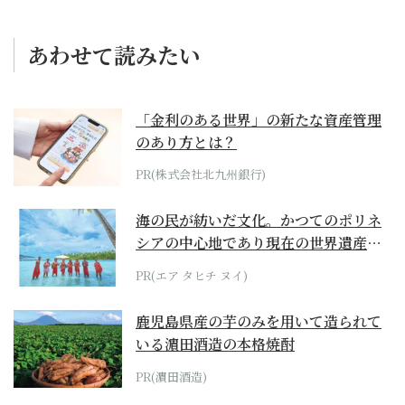
あわせて読みたい
「金利のある世界」の新たな資産管理
のあり方とは？
PR(株式会社北九州銀行)
海の民が紡いだ文化。かつてのポリネ
シアの中心地であり現在の世界遺産か
らみえてくる...
PR(エア タヒチ ヌイ)
鹿児島県産の芋のみを用いて造られて
いる濵田酒造の本格焼酎
PR(濵田酒造)