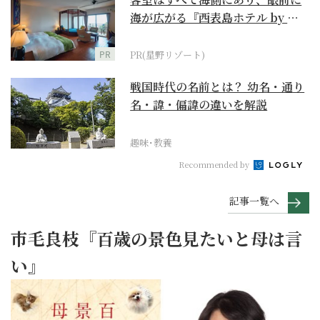
海が広がる『西表島ホテル by 星
野リゾート』
PR
PR(星野リゾート)
戦国時代の名前とは？ 幼名・通り
名・諱・偏諱の違いを解説
趣味･教養
Recommended by
記事一覧へ
市毛良枝『百歳の景色見たいと母は言
い』