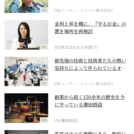
に
PR
PR(ソノヴァ・ジャパン株式会社)
金利上昇を機に、『守るお金』の
置き場所を再検討
PR
PR(株式会社北九州銀行)
最先端の技術と技術者たちの熱い
気持ちによって作られているオー
ダーメイド補聴器
PR
PR(ソノヴァ・ジャパン株式会社)
創業から続く150余年の歴史を今
に守っている濵田酒造
PR
PR(濵田酒造)
客室はすべて海側にあり、眼前に