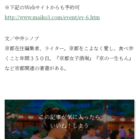
※下記のWebサイトからも予約可
http://www.maiko3.com/event/ev-6.htm
文／中井シノブ
京都在住編集者、ライター。京都をこよなく愛し、食べ歩
くこと年間３５０日。『京都女子酒場』『京の一生もん』
など京都関連の著書がある。
この記事が気に入ったら
いいね！しよう