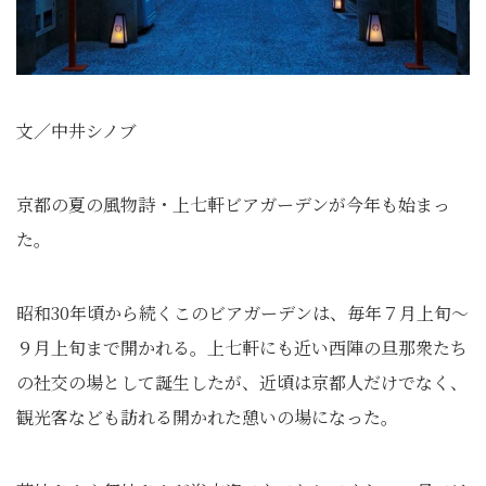
文／中井シノブ
京都の夏の風物詩・上七軒ビアガーデンが今年も始まっ
た。
昭和30年頃から続くこのビアガーデンは、毎年７月上旬～
９月上旬まで開かれる。上七軒にも近い西陣の旦那衆たち
の社交の場として誕生したが、近頃は京都人だけでなく、
観光客なども訪れる開かれた憩いの場になった。