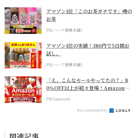
アマゾン1位「このお茶ガチです」噂の
お茶
PR(ハーブ健康本舗)
アマゾン1位の実績！380円で5日間お
試し。
PR(ハーブ健康本舗)
「え、こんなセールやってたの？」8
0％OFF以上が続々登場！Amazonの
本気が...
PR(Amazon)
Recommended by
関連記事