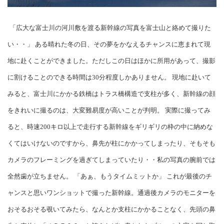
「広大な富士川の河川敷を渡る新幹線の写真を富士山と絡めて撮りた
い・・」 ある晴れた冬の日、その夢をかなえるチャンスに恵まれて現
地に赴くことができました。ただしこの日はほかに所用があって、撮影
に割けることのできる時間は30分程度しかありません。 現地に赴いて
みると、富士川にかかる鉄橋はトラス橋構造で支柱が多く、新幹線の顔
をきれいに撮るのは、大変難易度が高いことが判明。 実際に撮ってみ
ると、時速200キロ以上で走行する新幹線をギリギリの枠の中に納めな
くてはいけないのですから、鼻先が柱にかかってしまったり、そもそも
カメラのフレーミングを過ぎてしまっていたり・・私の写真の腕前では
全然歯が立ちません。 「あぁ、もうタイムミットか」 これが最後のチ
ャンスと思いワンショットで撮った新幹線。通過後カメラのモニターを
おそるおそる覗いてみたら、なんとか支柱にかかることなく、先頭の鼻