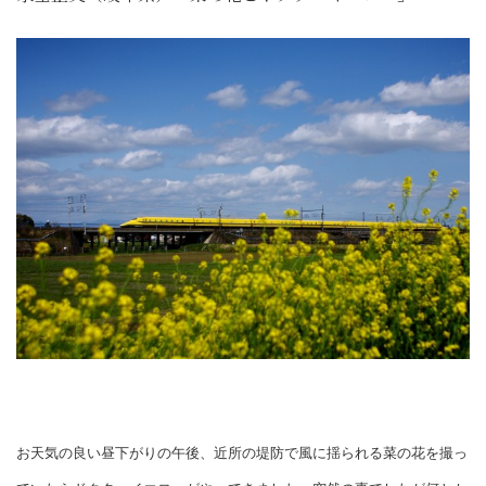
お天気の良い昼下がりの午後、近所の堤防で風に揺られる菜の花を撮っ