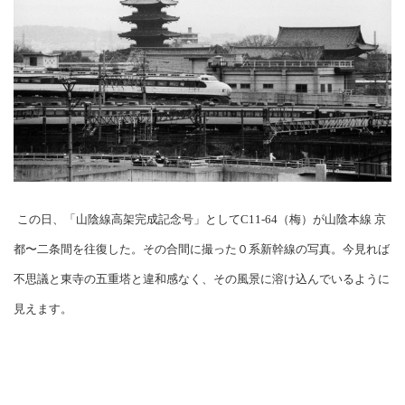
この日、「山陰線高架完成記念号」としてC11-64（梅）が山陰本線 京
都〜二条間を往復した。その合間に撮った０系新幹線の写真。今見れば
不思議と東寺の五重塔と違和感なく、その風景に溶け込んでいるように
見えます。