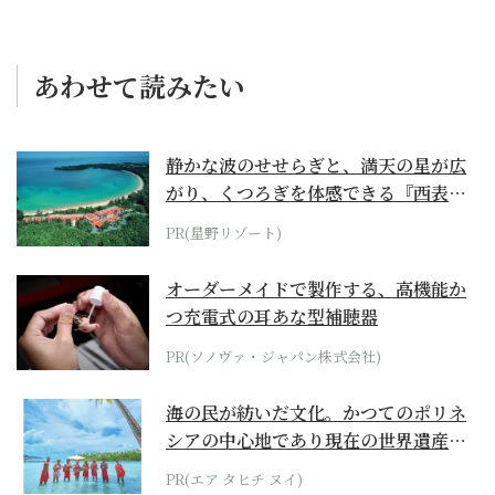
あわせて読みたい
静かな波のせせらぎと、満天の星が広
がり、くつろぎを体感できる『西表島
ホテル by...
PR(星野リゾート)
オーダーメイドで製作する、高機能か
つ充電式の耳あな型補聴器
PR(ソノヴァ・ジャパン株式会社)
海の民が紡いだ文化。かつてのポリネ
シアの中心地であり現在の世界遺産か
らみえてくる...
PR(エア タヒチ ヌイ)