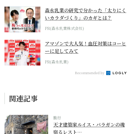
森永乳業の研究で分かった「太りにく
いカラダづくり」のカギとは？
PR(森永乳業株式会社)
アマゾンで大人気！血圧対策はコーヒ
ーに足してみて
PR(森永乳業)
Recommended by
関連記事
旅行
天才建築家ルイス・バラガンの魂
宿るレスト…