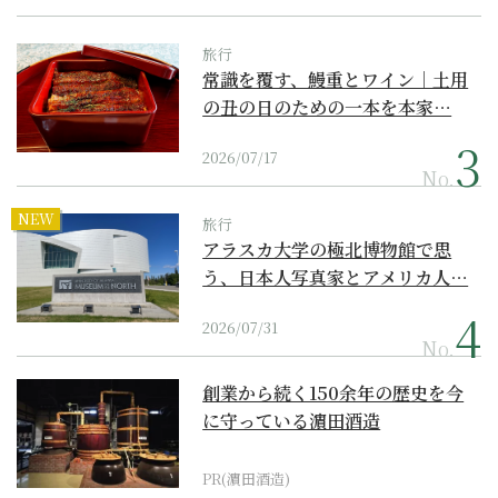
旅行
常識を覆す、鰻重とワイン｜土用
の丑の日のための一本を本家…
2026/07/17
No.
NEW
旅行
アラスカ大学の極北博物館で思
う、日本人写真家とアメリカ人…
2026/07/31
No.
創業から続く150余年の歴史を今
に守っている濵田酒造
PR(濵田酒造)