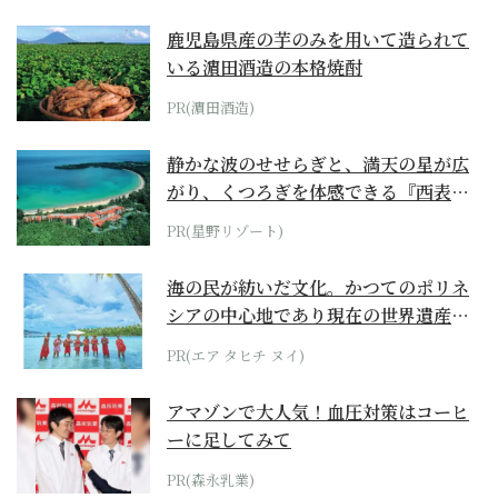
鹿児島県産の芋のみを用いて造られて
いる濵田酒造の本格焼酎
PR(濵田酒造)
静かな波のせせらぎと、満天の星が広
がり、くつろぎを体感できる『西表島
ホテル by...
PR(星野リゾート)
海の民が紡いだ文化。かつてのポリネ
シアの中心地であり現在の世界遺産か
らみえてくる...
PR(エア タヒチ ヌイ)
アマゾンで大人気！血圧対策はコーヒ
ーに足してみて
PR(森永乳業)