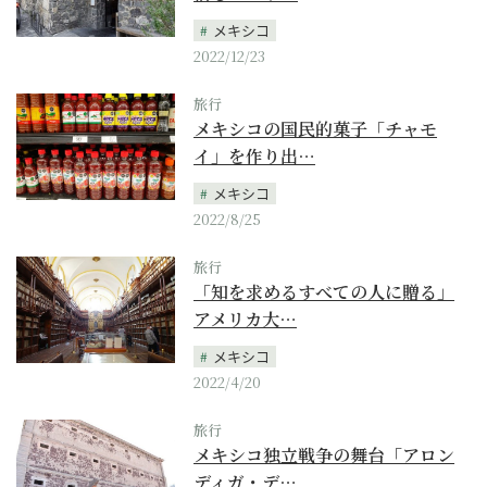
メキシコ
2022/12/23
旅行
メキシコの国民的菓子「チャモ
イ」を作り出…
メキシコ
2022/8/25
旅行
「知を求めるすべての人に贈る」
アメリカ大…
メキシコ
2022/4/20
旅行
メキシコ独立戦争の舞台「アロン
ディガ・デ…