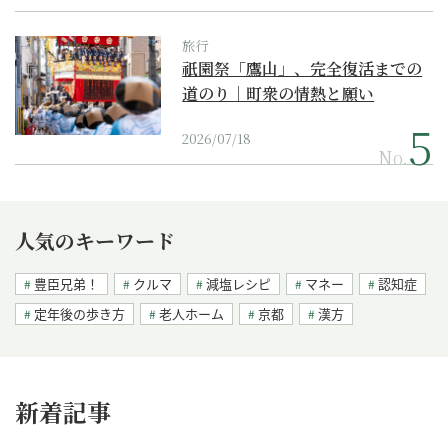
旅行
祇園祭「鷹山」、完全復活までの
道のり｜町衆の情熱と願い
2026/07/18
No.
人気のキーワード
豊臣兄弟！
クルマ
減塩レシピ
マネー
認知症
定年後の歩き方
老人ホーム
京都
漢方
新着記事