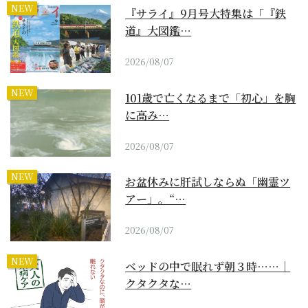
NEW
『サライ』9月号大特集は「『鉄
道』大図鑑…
2026/08/07
NEW
101歳で亡くなるまで「初心」を胸
に高み…
2026/08/07
NEW
お盆休みに肝試しならぬ「幽霊ツ
アー」。“…
2026/08/07
NEW
ベッドの中で眠れず朝３時……｜
クタクタな…