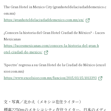
The Gran Hotel in Mexico City (granhoteldelaciudaddemexico.c
om.mx)
https://granhoteldelaciudaddemexico.com.mx/en/
¿Conoces la historia del Gran Hotel Ciudad de México? – Luces
Mexicanas
https://lucesmexicanas.com/conoces-la-historia-del-gran-h
otel-ciudad-de-mexico/
‘Spectre’ regresa a su Gran Hotel de la Ciudad de México (excel
sior.com.mx)
https://www.excelsior.com.mx/funcion/2015/03/15/1013393
文・写真／北かえ（メキシコ在住ライター）
標高2250mのメキシコシティ在住ライター。日本のメディ