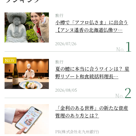
旅行
小樽で「アフロ仏さま」に出会う
【アンヌ遙香の北海道仏像ワ…
2026/07/26
No.
NEW
旅行
夏の鱧に本当に合うワインは？ 星
野リゾート和食統括料理長…
2026/08/05
No.
「金利のある世界」の新たな資産
管理のあり方とは？
PR(株式会社北九州銀行)