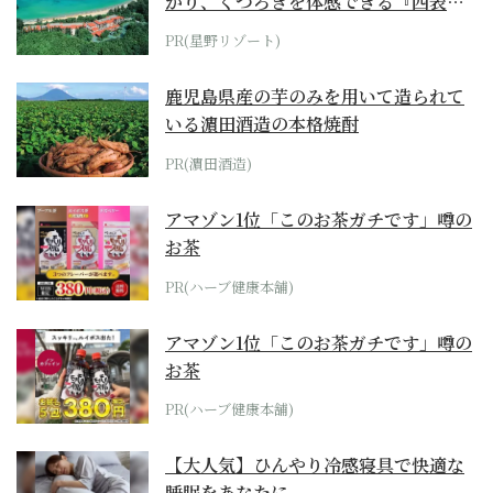
がり、くつろぎを体感できる『西表島
ホテル by...
PR(星野リゾート)
鹿児島県産の芋のみを用いて造られて
いる濵田酒造の本格焼酎
PR(濵田酒造)
アマゾン1位「このお茶ガチです」噂の
お茶
PR(ハーブ健康本舗)
アマゾン1位「このお茶ガチです」噂の
お茶
PR(ハーブ健康本舗)
【大人気】ひんやり冷感寝具で快適な
睡眠をあなたに。