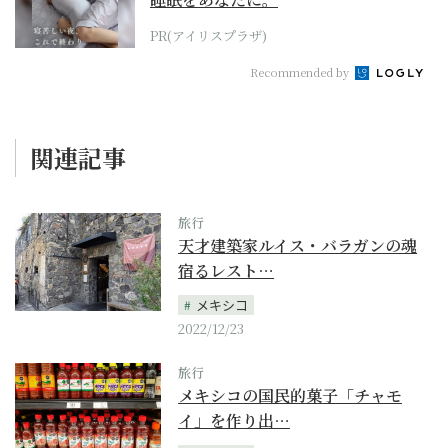
PR(アイリスプラザ)
Recommended by
関連記事
旅行
天才建築家ルイス・バラガンの魂
宿るレスト…
メキシコ
2022/12/23
旅行
メキシコの国民的菓子「チャモ
イ」を作り出…