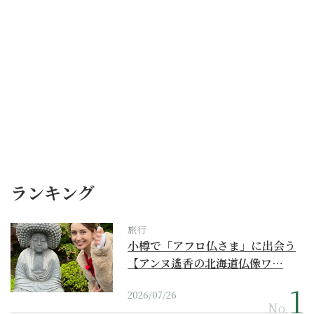
ランキング
旅行
小樽で「アフロ仏さま」に出会う
【アンヌ遙香の北海道仏像ワ…
2026/07/26
No.