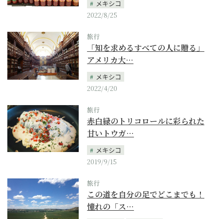
メキシコ
2022/8/25
旅行
「知を求めるすべての人に贈る」
アメリカ大…
メキシコ
2022/4/20
旅行
赤白緑のトリコロールに彩られた
甘いトウガ…
メキシコ
2019/9/15
旅行
この道を自分の足でどこまでも！
憧れの「ス…