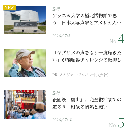
NEW
旅行
アラスカ大学の極北博物館で思
う、日本人写真家とアメリカ人…
2026/07/31
No.
「ヤブサメの声をもう一度聴きた
い」が補聴器チャレンジの後押し
に
PR(ソノヴァ・ジャパン株式会社)
旅行
祇園祭「鷹山」、完全復活までの
道のり｜町衆の情熱と願い
2026/07/18
No.