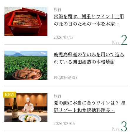
旅行
常識を覆す、鰻重とワイン｜土用
の丑の日のための一本を本家…
2026/07/17
No.
鹿児島県産の芋のみを用いて造ら
れている濵田酒造の本格焼酎
PR(濵田酒造)
NEW
旅行
夏の鱧に本当に合うワインは？ 星
野リゾート和食統括料理長…
2026/08/05
No.