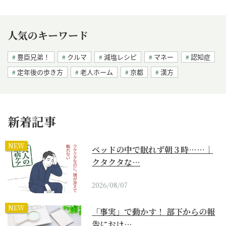
人気のキーワード
豊臣兄弟！
クルマ
減塩レシピ
マネー
認知症
定年後の歩き方
老人ホーム
京都
漢方
新着記事
NEW
ベッドの中で眠れず朝３時……｜
クタクタな…
2026/08/07
NEW
「事実」で動かす！ 部下からの報
告におけ…