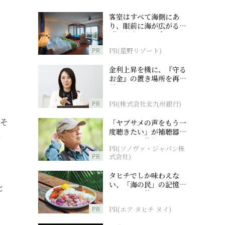
客室はすべて海側にあ
り、眼前に海が広がる
『西表島ホテル by 星野
リゾート』
PR
PR(星野リゾート)
金利上昇を機に、『守る
お金』の置き場所を再検
討
PR
PR(株式会社北九州銀行)
よそ
「ヤブサメの声をもう一
度聴きたい」が補聴器チ
を
ャレンジの後押しに
PR(ソノヴァ・ジャパン株
PR
式会社)
タヒチでしか味わえな
い、「海の民」の記憶へ
と
とつながる旅
。
PR
PR(エア タヒチ ヌイ)