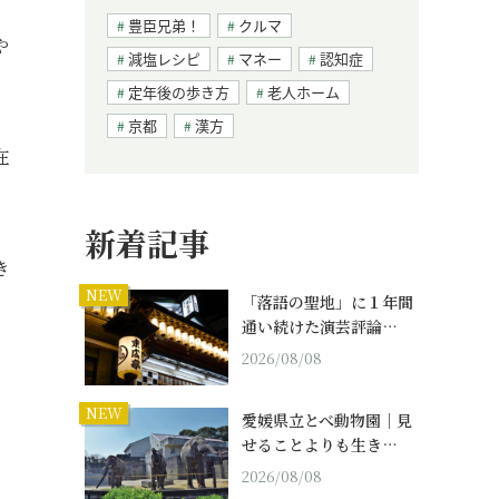
豊臣兄弟！
クルマ
や
減塩レシピ
マネー
認知症
定年後の歩き方
老人ホーム
京都
漢方
在
新着記事
き
NEW
「落語の聖地」に１年間
通い続けた演芸評論…
2026/08/08
NEW
愛媛県立とべ動物園｜見
せることよりも生き…
2026/08/08