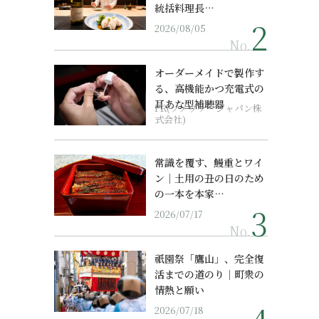
統括料理長…
2026/08/05
No.
オーダーメイドで製作す
る、高機能かつ充電式の
耳あな型補聴器
PR(ソノヴァ・ジャパン株
式会社)
常識を覆す、鰻重とワイ
ン｜土用の丑の日のため
の一本を本家…
2026/07/17
No.
祇園祭「鷹山」、完全復
活までの道のり｜町衆の
情熱と願い
2026/07/18