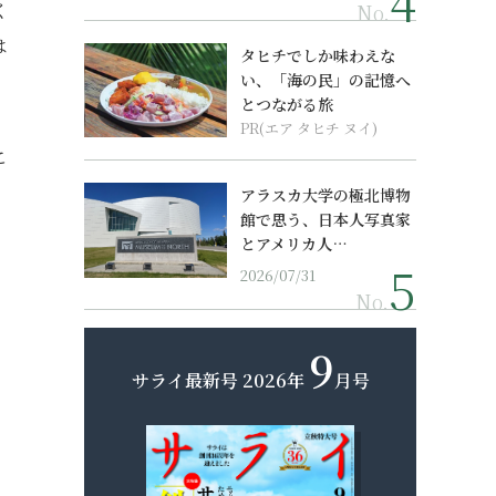
く
No.
は
タヒチでしか味わえな
い、「海の民」の記憶へ
とつながる旅
PR(エア タヒチ ヌイ)
こ
アラスカ大学の極北博物
館で思う、日本人写真家
とアメリカ人…
2026/07/31
No.
9
サライ最新号
2026年
月号