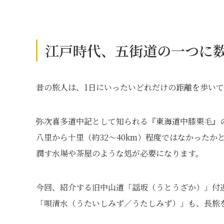
江戸時代、五街道の一つに
昔の旅人は、1日にいったいどれだけの距離を歩い
弥次喜多道中記として知られる『東海道中膝栗毛』
八里から十里（約32～40km）程度ではなかった
潤す水場や茶屋のような処が必要になります。
今回、紹介する旧中山道「謡坂（うとうざか）」付
「唄清水（うたいしみず／うたしみず）」も、長旅