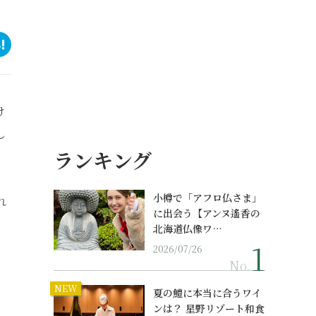
け
し
ランキング
小樽で「アフロ仏さま」
れ
に出会う【アンヌ遙香の
北海道仏像ワ…
2026/07/26
No.
NEW
夏の鱧に本当に合うワイ
ンは？ 星野リゾート和食