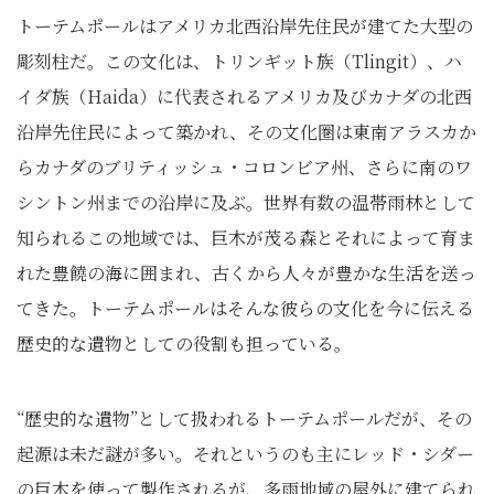
トーテムポールはアメリカ北西沿岸先住民が建てた大型の
彫刻柱だ。この文化は、トリンギット族（Tlingit）、ハ
イダ族（Haida）に代表されるアメリカ及びカナダの北西
沿岸先住民によって築かれ、その文化圏は東南アラスカか
らカナダのブリティッシュ・コロンビア州、さらに南のワ
シントン州までの沿岸に及ぶ。世界有数の温帯雨林として
知られるこの地域では、巨木が茂る森とそれによって育ま
れた豊饒の海に囲まれ、古くから人々が豊かな生活を送っ
てきた。トーテムポールはそんな彼らの文化を今に伝える
歴史的な遺物としての役割も担っている。
“歴史的な遺物”として扱われるトーテムポールだが、その
起源は未だ謎が多い。それというのも主にレッド・シダー
の巨木を使って製作されるが、多雨地域の屋外に建てられ