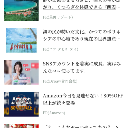
がり、くつろぎを体感できる『西表島
ホテル by...
PR(星野リゾート)
海の民が紡いだ文化。かつてのポリネ
シアの中心地であり現在の世界遺産か
らみえてくる...
PR(エア タヒチ ヌイ)
SNSアカウントを着実に成長。実はみ
んなココ使ってます。
PR(Dreaw合同会社)
Amazon今日も見逃せない！80%OFF
以上が続々登場
PR(Amazon)
「え、こんなセールやってたの？」8