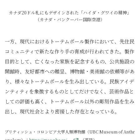
カナダ20ドル札にもデザインされた「ハイダ・グワイの精神」
（カナダ・バンクーバー国際空港）
一方、現代におけるトーテムポール製作において、先住民
コミュニティで新たな作り手の育成が行われてきた。製作
目的として、亡くなった家族を記念するもの、公共施設の
開館時、友好都市への贈呈、博物館・美術館の依頼等があ
り、様々なトーテムポールを生み出している。民族アイデ
ンティティを象徴するものとしてだけでなく、芸術作品と
しての評価も高く、トーテムポール以外の彫刻作品を生み
出し、現代社会とより密接した存在となっている。
ブリティッシュ・コロンビア大学人類博物館（UBC Museum of Anthr
opology）：
https://moa.ubc.ca/
（英語）