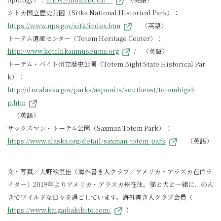
シトカ国立歴史公園（Sitka National Historical Park）：
https://www.nps.gov/sitk/index.htm
（英語）
トーテム遺産センター（Totem Heritage Center）：
http://www.ketchikanmuseums.org
/ （英語）
トーテム・バイト州立歴史公園（Totem Bight State Historical Par
k）：
http://dnr.alaska.gov/parks/aspunits/southeast/totembigsh
p.htm
（英語）
サックスマン・トーテム公園（Saxman Totem Park）：
https://www.alaska.org/detail/saxman-totem-park
（英語）
文・写真／大野絵里佳（海外書き人クラブ／アメリカ・アラスカ在住ラ
イター）2019年よりアメリカ・アラスカ州在住。猫と犬と一緒に、のん
きでワイルドな日々を過ごしています。海外書き人クラブ会員（
https://www.kaigaikakibito.com/
）