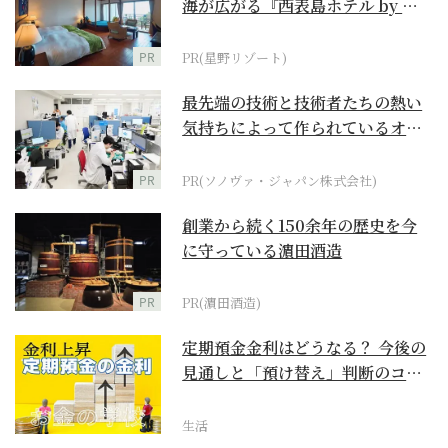
海が広がる『西表島ホテル by 星
野リゾート』
PR
PR(星野リゾート)
最先端の技術と技術者たちの熱い
気持ちによって作られているオー
ダーメイド補聴器
PR
PR(ソノヴァ・ジャパン株式会社)
創業から続く150余年の歴史を今
に守っている濵田酒造
PR
PR(濵田酒造)
定期預金金利はどうなる？ 今後の
見通しと「預け替え」判断のコツ
【お金の学校】
生活