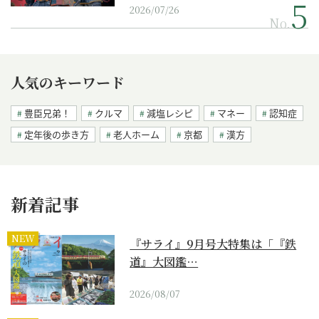
2026/07/26
No.
人気のキーワード
豊臣兄弟！
クルマ
減塩レシピ
マネー
認知症
定年後の歩き方
老人ホーム
京都
漢方
新着記事
NEW
『サライ』9月号大特集は「『鉄
道』大図鑑…
2026/08/07