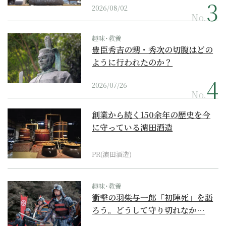
2026/08/02
No.
趣味･教養
豊臣秀吉の甥・秀次の切腹はどの
ように行われたのか？
2026/07/26
No.
創業から続く150余年の歴史を今
に守っている濵田酒造
PR(濵田酒造)
趣味･教養
衝撃の羽柴与一郎「初陣死」を語
ろう。どうして守り切れなか…