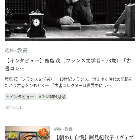
趣味･教養
【インタビュー】鹿島 茂（フランス文学者・73歳）「古
書コレ…
鹿島 茂（フランス文学者） ─19世紀フランス、消えゆく時代の記憶を
たどり古書をひもとく─ 「古書コレクターは世界中にラ…
インタビュー
2023年4月号
2023/6/14
趣味･教養
【朝めし自慢】阿見紀代子（ヴィブ