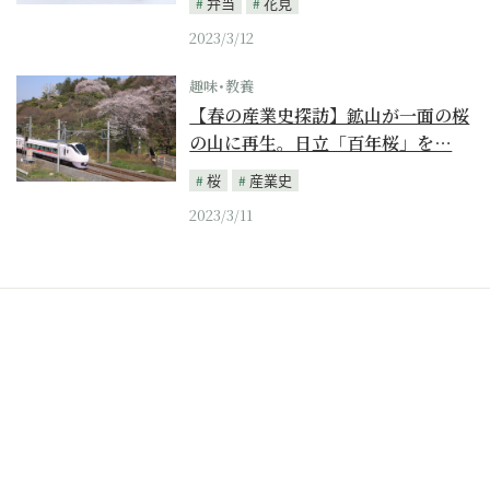
弁当
花見
2023/3/12
趣味･教養
【春の産業史探訪】鉱山が一面の桜
の山に再生。日立「百年桜」を…
桜
産業史
2023/3/11