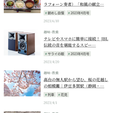
ラフォーン奏者）「和風の献立…
朝めし自慢
2023年4月号
2023/6/10
趣味･教養
テレビやスマホに簡単に接続！ JBL
伝統の音を堪能するスピー…
サライの眼
2023年4月号
2023/4/20
趣味･教養
高台の無人駅から望む、桜の花越し
の相模灘｜伊豆多賀駅（静岡・…
列車
花見
2023/4/1