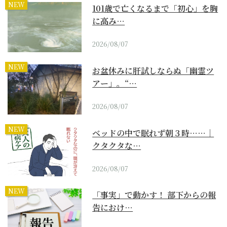
NEW
101歳で亡くなるまで「初心」を胸
に高み…
2026/08/07
NEW
お盆休みに肝試しならぬ「幽霊ツ
アー」。“…
2026/08/07
NEW
ベッドの中で眠れず朝３時……｜
クタクタな…
2026/08/07
NEW
「事実」で動かす！ 部下からの報
告におけ…