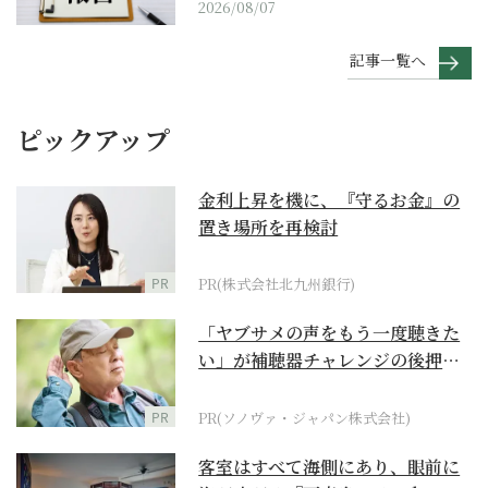
2026/08/07
記事一覧へ
ピックアップ
金利上昇を機に、『守るお金』の
置き場所を再検討
PR
PR(株式会社北九州銀行)
「ヤブサメの声をもう一度聴きた
い」が補聴器チャレンジの後押し
に
PR
PR(ソノヴァ・ジャパン株式会社)
客室はすべて海側にあり、眼前に