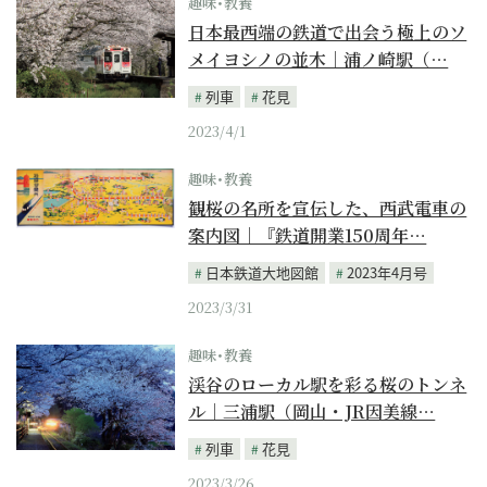
趣味･教養
日本最西端の鉄道で出会う極上のソ
メイヨシノの並木｜浦ノ崎駅（…
列車
花見
2023/4/1
趣味･教養
観桜の名所を宣伝した、西武電車の
案内図｜『鉄道開業150周年…
日本鉄道大地図館
2023年4月号
2023/3/31
趣味･教養
渓谷のローカル駅を彩る桜のトンネ
ル｜三浦駅（岡山・JR因美線…
列車
花見
2023/3/26