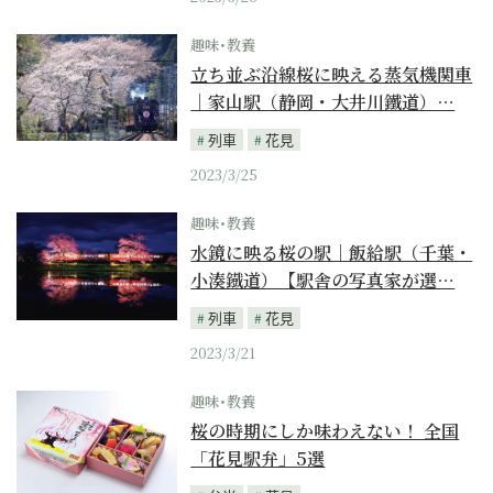
趣味･教養
立ち並ぶ沿線桜に映える蒸気機関車
｜家山駅（静岡・大井川鐵道）…
列車
花見
2023/3/25
趣味･教養
水鏡に映る桜の駅｜飯給駅（千葉・
小湊鐡道）【駅舎の写真家が選…
列車
花見
2023/3/21
趣味･教養
桜の時期にしか味わえない！ 全国
「花見駅弁」5選