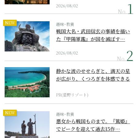
2026/08/02
No.
NEW
趣味･教養
戦国大名・武田信玄の事績を描い
た『甲陽軍鑑』が国を滅ぼす…
2026/08/02
No.
静かな波のせせらぎと、満天の星
が広がり、くつろぎを体感できる
『西表島ホテル by...
PR(星野リゾート)
NEW
趣味･教養
悪女から戦国ものまで。『篤姫』
でピークを迎えて過去15作…