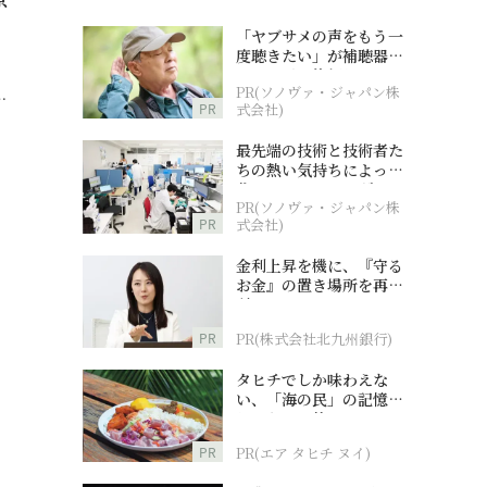
「ヤブサメの声をもう一
度聴きたい」が補聴器チ
ャレンジの後押しに
PR(ソノヴァ・ジャパン株
…
PR
式会社)
最先端の技術と技術者た
ちの熱い気持ちによって
作られているオーダーメ
PR(ソノヴァ・ジャパン株
イド補聴器
PR
式会社)
金利上昇を機に、『守る
お金』の置き場所を再検
討
PR
PR(株式会社北九州銀行)
タヒチでしか味わえな
い、「海の民」の記憶へ
とつながる旅
PR
PR(エア タヒチ ヌイ)