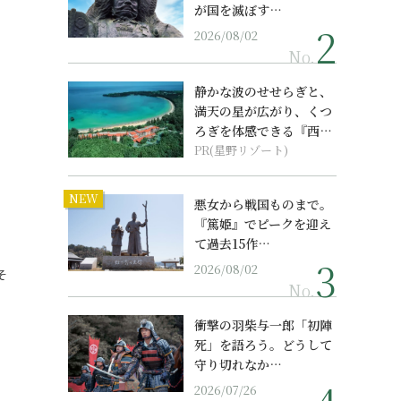
が国を滅ぼす…
2026/08/02
No.
静かな波のせせらぎと、
満天の星が広がり、くつ
ろぎを体感できる『西表
島ホテル by...
PR(星野リゾート)
NEW
悪女から戦国ものまで。
『篤姫』でピークを迎え
て過去15作…
2026/08/02
そ
No.
衝撃の羽柴与一郎「初陣
死」を語ろう。どうして
守り切れなか…
2026/07/26