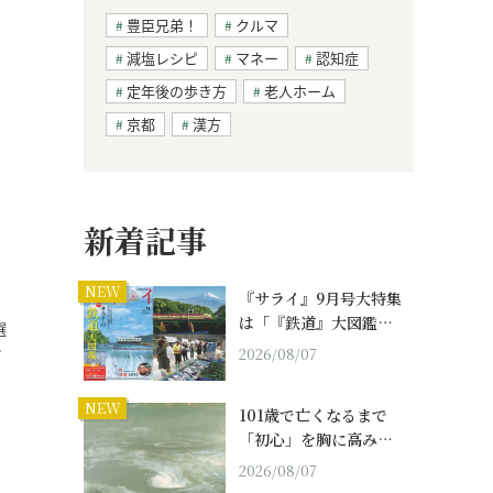
豊臣兄弟！
クルマ
減塩レシピ
マネー
認知症
定年後の歩き方
老人ホーム
京都
漢方
新着記事
NEW
『サライ』9月号大特集
は「『鉄道』大図鑑…
選
…
2026/08/07
NEW
101歳で亡くなるまで
「初心」を胸に高み…
2026/08/07