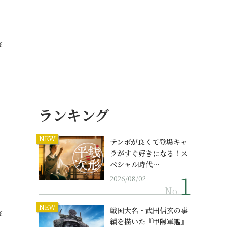
そ
ランキング
NEW
テンポが良くて登場キャ
ラがすぐ好きになる！ス
ペシャル時代…
2026/08/02
No.
NEW
戦国大名・武田信玄の事
そ
績を描いた『甲陽軍鑑』