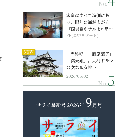
No.
客室はすべて海側にあ
り、眼前に海が広がる
『西表島ホテル by 星野
リゾート』
PR(星野リゾート)
NEW
「卑弥呼」「藤原薬子」
そ
「満天姫」。大河ドラマ
の次なる女性…
2026/08/02
No.
9
サライ最新号
2026年
月号