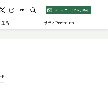
サライプレミアム倶楽部
生活
サライPremium
件