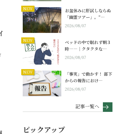
NEW
お盆休みに肝試しならぬ
「幽霊ツアー」。“…
2026/08/07
イ
NEW
ベッドの中で眠れず朝３
時……｜クタクタな…
T
2026/08/07
NEW
「事実」で動かす！ 部下
からの報告におけ…
2026/08/07
記事一覧へ
ピックアップ
療