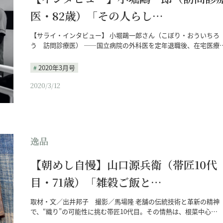
医・82歳）「その人らし…
【サライ・インタビュー】 小堀鷗一郎さん（こぼり・おういちろ
う 訪問診療医） ――国立病院の外科医を定年退職後、在宅医療
2020年3月号
2020/3/12
逸品
【朝めし自慢】山口源兵衛（帯匠10代
目・71歳）「雑穀ご飯と…
取材・文／出井邦子 撮影／馬場隆 老舗の伝統技術と革新の精神
で、“織り”の可能性に挑む帯匠10代目。その情熱は、根菜中心…